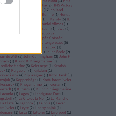
fast
(
1
)
HMS Glorious
(
3
)
HMS Hood
(
1
)
HMS
nce of Wales
(
3
)
HMS Repulse
(
2
)
HMS Victory
HMS Warrior
(
2
)
Hollandia
(
12
)
holland
ditengerészet
(
6
)
Holmes’s Bonfire
(
1
)
Honda
int
(
1
)
Horthy
(
7
)
I. Károly
(
1
)
II. Károly
(
5
)
II.
lmos
(
1
)
III. Frigyes
(
1
)
III. Orániai Vilmos
(
1
)
N Navy
(
1
)
Imperial War Museum
(
1
)
Iowa
(
2
)
ojima
(
1
)
Jacky Fisher
(
1
)
Jacob van
ssenaer
(
2
)
Jamaica
(
1
)
Japán Császári
ditengerészet
(
2
)
japán haditengerészet
(
5
)
an Bart
(
2
)
Jean dEstrées
(
1
)
jégtörő
(
1
)
remiah OBrien
(
1
)
Jermak
(
1
)
Jeune École
(
2
)
han de Witt
(
5
)
John Cunningham
(
3
)
John F.
nnedy
(
1
)
K. und K. Kriegsmarine
(
7
)
iserliche Marine
(
5
)
Kelet népe
(
1
)
Kentish
ock
(
1
)
Kerguelen
(
1
)
Kijkduin
(
1
)
ncsvadászok
(
4
)
Kip Wagner
(
1
)
Kitty Hawk
(
1
)
nvojok
(
3
)
Koppenhága
(
1
)
Korfu hadművelet
korzárok
(
3
)
Kriegsmarine
(
27
)
Kronan
(
1
)
onstadt
(
3
)
Kutuzov
(
1
)
K und K Kriegsmarine
Laconia
(
1
)
Lagos
(
1
)
Landguard Fort
(
1
)
ngsdorff
(
4
)
La Cité de la Mer
(
1
)
La Manche
La Plata
(
4
)
Leghorn
(
1
)
Leibniz
(
1
)
Lever
dművelet
(
1
)
Leyte
(
2
)
Liberty hajók
(
1
)
ndemann
(
1
)
Lissa
(
2
)
Littorio
(
1
)
Liverpool
(
1
)