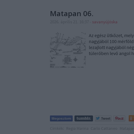
Matapan 06.
2026. április 21. 16:37
-
savanyújóska
Az egész ütközet, mely
nagyjából 100 mérföldr
lezajlott nagyjából nég
túlerőben levő angol 
Címkék:
Regia Marina
Carlo Cattaneo
Matapa