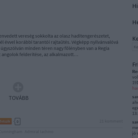
Hi
H
envedett vereség sokkolta az olasz haditengerészetet,
K
fél évvel korábbi tarantói rajtaütés. Végképp nyilvánvalóvá
y úgyszólván minden téren nagy fölényben van a Regia
 angolok felderítése, az alkalmazott…
Fr
Re
vol
191
ha
sa
TOVÁBB
ah
egé
13
21
komment
Tetszik
sa
0
me
Cunningham
Admiral Iachino
jó 