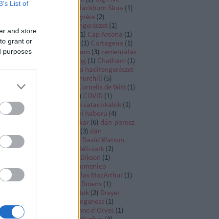
B’s List of
tleships
(
5
)
Bismarck
(
3
)
Blackburn Skua
(
1
)
s de Lezo
(
1
)
Boué de Lapeyrére
(
2
)
ugainville
(
1
)
brazil haditengerészet
(
1
)
er and store
stol Beaufort
(
1
)
Bulgária
(
1
)
Cap Arcona
(
1
)
to grant or
rlo Cattaneo
(
1
)
carronade
(
1
)
Cartagena
(
1
)
tapult hadművelet
(
5
)
Cattaro
(
3
)
cementálás
ed purposes
Ceylon
(
1
)
Charles d’Estaing
(
1
)
Chatham
(
1
)
ebec
(
1
)
Cherbourg
(
1
)
chilei haditengerészet
Christopher Cradock
(
4
)
Churchill
(
5
)
mmonwealth
(
1
)
Cook
(
1
)
Cornelis de Witt
(
1
)
rnelis Tromp
(
8
)
Coronel
(
5
)
COVID
(
1
)
omwell
(
7
)
csatacirkáló
(
4
)
csatacirkálók
(
1
)
atahajók
(
1
)
Csendes-óceáni háború
(
4
)
uzima
(
1
)
Cuddalore
(
2
)
Dakar
(
6
)
dán-porosz
ború
(
2
)
dán-svéd háborúk
(
3
)
dán
ditengerészet
(
6
)
Darlan
(
6
)
David Watson
ylor
(
1
)
Dékány András
(
4
)
Déli-sark
(
2
)
utschland
(
1
)
De Gaulle
(
4
)
Dikson
(
1
)
scovery
(
2
)
dízelmotor
(
1
)
Domenico
vagnari
(
1
)
Dönitz
(
2
)
Douglas MacArthur
(
1
)
ver
(
1
)
Doveton Sturdee
(
3
)
Downs
(
1
)
eadnought
(
4
)
dreadnoughtok
(
2
)
Dreyer
tal
(
1
)
Dudley North
(
1
)
Dungeness
(
1
)
nkerque osztály
(
3
)
d’Estienne d’Orves
(
1
)
ouard Suenson
(
2
)
Edward Hughes
(
3
)