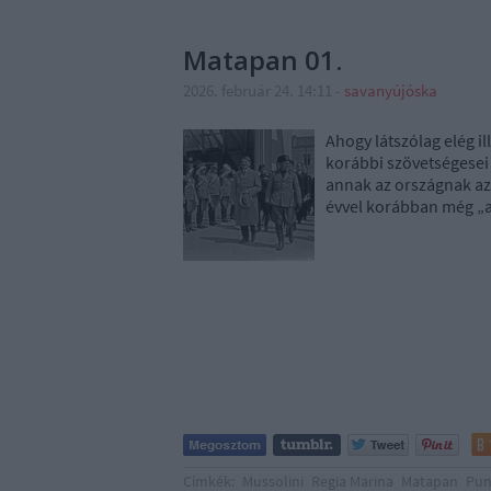
Matapan 01.
2026. február 24. 14:11
-
savanyújóska
Ahogy látszólag elég i
korábbi szövetségesei
annak az országnak az 
évvel korábban még „a
Címkék:
Mussolini
Regia Marina
Matapan
Pun