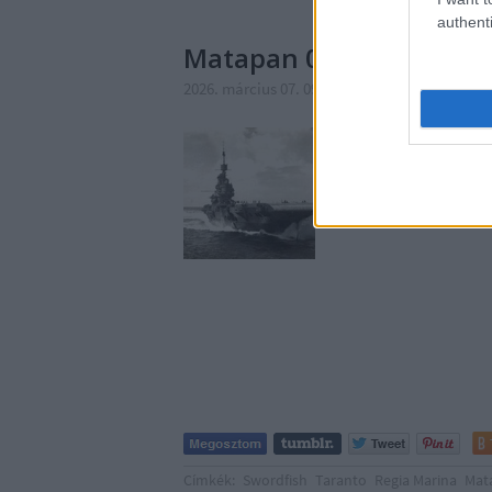
authenti
Matapan 02.
2026. március 07. 09:45
-
savanyújóska
Az olasz haditengerész
nem volt új keletű. Az
az ötlet, hogy az olas
légitámadásával kelle
Címkék:
Swordfish
Taranto
Regia Marina
Mat