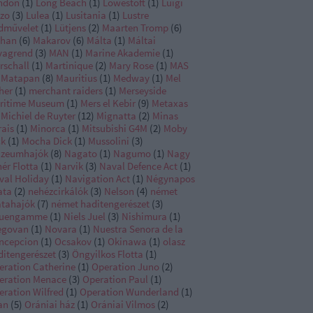
ndon
(
1
)
Long Beach
(
1
)
Lowestoft
(
1
)
Luigi
zzo
(
3
)
Lulea
(
1
)
Lusitania
(
1
)
Lustre
dművelet
(
1
)
Lütjens
(
2
)
Maarten Tromp
(
6
)
han
(
6
)
Makarov
(
6
)
Málta
(
1
)
Máltai
vagrend
(
3
)
MAN
(
1
)
Marine Akademie
(
1
)
rschall
(
1
)
Martinique
(
2
)
Mary Rose
(
1
)
MAS
Matapan
(
8
)
Mauritius
(
1
)
Medway
(
1
)
Mel
her
(
1
)
merchant raiders
(
1
)
Merseyside
ritime Museum
(
1
)
Mers el Kebir
(
9
)
Metaxas
Michiel de Ruyter
(
12
)
Mignatta
(
2
)
Minas
rais
(
1
)
Minorca
(
1
)
Mitsubishi G4M
(
2
)
Moby
ck
(
1
)
Mocha Dick
(
1
)
Mussolini
(
3
)
zeumhajók
(
8
)
Nagato
(
1
)
Nagumo
(
1
)
Nagy
ér Flotta
(
1
)
Narvik
(
3
)
Naval Defence Act
(
1
)
val Holiday
(
1
)
Navigation Act
(
1
)
Négynapos
ata
(
2
)
nehézcirkálók
(
3
)
Nelson
(
4
)
német
atahajók
(
7
)
német haditengerészet
(
3
)
uengamme
(
1
)
Niels Juel
(
3
)
Nishimura
(
1
)
egovan
(
1
)
Novara
(
1
)
Nuestra Senora de la
ncepcion
(
1
)
Ocsakov
(
1
)
Okinawa
(
1
)
olasz
ditengerészet
(
3
)
Öngyilkos Flotta
(
1
)
eration Catherine
(
1
)
Operation Juno
(
2
)
eration Menace
(
3
)
Operation Paul
(
1
)
eration Wilfred
(
1
)
Operation Wunderland
(
1
)
an
(
5
)
Orániai ház
(
1
)
Orániai Vilmos
(
2
)