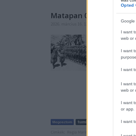
Opted 
Matapan 03.
Google 
2026. március 16. 13:41
-
savanyújóska
I want t
1941 első hónapjaiban
web or d
küszöbén állt. A hadü
Etiópiában állomásozo
I want t
természetesen rögtön 
purpose
I want 
I want t
web or d
I want t
or app.
I want t
Címkék:
Regia Marina
Matapan
AB Cunningh
I want t