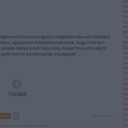
Lo
Ri
ha
Ma
Lo
Ma
(
3
)
llogikus volt Olaszország első világháborúba való belépése
Fis
 ellen, ugyanolyan érthetetlennek tűnik, hogy 1940-ben
Ma
(
1
)
oldalán léptek ismét háborúba, melyet Mussolini alig öt
Ge
 gyilkosok és a pederaszták országának”…
Di
mú
Feh
Na
Cs
cs
Ne
Nj
TOVÁBB
Co
ha
Op
Op
25
komment
Tetszik
1
Op
Or
ta Stilo
Domenico Cavagnari