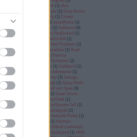
ward Spragge
(
1
)
Egon Lerch
(
1
)
első
lágháború
(
1
)
Entente Cordiale
(
1
)
Enzo Grossi
Erich Raeder
(
1
)
Eric Tabarly
(
1
)
Ernest
oubridge
(
1
)
Ezüst-zátony
(
1
)
ezüstflotta
(
2
)
üstnyolcas
(
1
)
Fairey Fulmar
(
1
)
Falkland
(
8
)
ete-tengeri Flotta
(
9
)
Ferenc Ferdinánd
(
1
)
hting Instructions
(
1
)
Finisterre-fok
(
1
)
ecrest
(
1
)
fleet in being
(
1
)
Fleet Problem
(
1
)
ttaépítési verseny
(
13
)
flottarablás
(
1
)
flush
ck destroyer
(
1
)
Fokváros
(
1
)
francia
ditengerészet
(
32
)
Francis Chichester
(
2
)
nk Jack Fletcher
(
1
)
Furious
(
1
)
Gabbard
(
1
)
lion
(
1
)
Gensoul
(
2
)
George Johnstone
(
1
)
orge Monck
(
5
)
George Rodney
(
3
)
George
shington
(
1
)
Georg von Trapp
(
1
)
Gipsy Moth
Goeben
(
2
)
Graf Spee
(
4
)
Graf von Spee
(
8
)
af Zeppelin
(
3
)
Grand Fleet
(
1
)
Great Stock
change Fraud
(
1
)
Great White Fleet
(
1
)
enada
(
1
)
Guadalcanal
(
3
)
Guillaume Tell
(
1
)
nther Lütjens
(
1
)
H-44
(
1
)
hajóágyúk
(
1
)
jóépítés
(
1
)
Hartenstein
(
1
)
Hatodik Flotta
(
1
)
lgoland
(
2
)
Herbert Hasler
(
1
)
Herman
ville
(
1
)
hétéves háború
(
1
)
hibrid csatahajó
Hiei
(
3
)
Hipper
(
1
)
Historic Dockyard
(
1
)
HMS