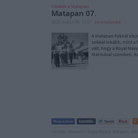
Címkék
»
Matapan
Matapan 07.
2026. május 06. 13:17
-
savanyújóska
A Matapan-foknál elsz
sokkal inkább, mint a 
vált, hogy a Royal Nav
Marinával szemben. Az
Címkék:
Mussolini
Regia Marina
Matapan
AB 