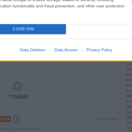
Bel
Pri
cation functionality and fraud prevention, and other user protection.
(
2
)
ha
Po
Vi
CONFIRM
IJ
et fő támaszpontja elleni légitámadás gondolata egyáltalán
Iw
 angol oldalon már az etióp válság idején, 1935-ben felmerült
Wa
Ha
z flottát torpedóvető repülőgépek Taranto elleni
Data Deletion
Data Access
Privacy Policy
Je
ne semlegesíteni, ha háborúra kerülne sor…
Je
Jo
Ke
Ka
Kn
ki
ko
(
5
)
TOVÁBB
Kr
(
1
)
La
(
1
)
12
komment
Tetszik
0
ha
Li
apan
AB Cunningham