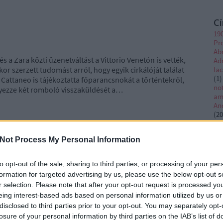
C
19
Pr
Ab
és a Zara közti üzenetváltást a Vittorio Venetón is vették,
Ad
kor szerzett tudomást arról, hogy egyik cirkálóját találat
Ia
(
1
)
 Cattaneo is tájékoztatta főparancsnokát a történtekről,
no
yezze két romboló visszaküldését a…
am
An
(
20
po
Sa
Not Process My Personal Information
an
Po
ha
TOVÁBB
to opt-out of the sale, sharing to third parties, or processing of your per
Ba
formation for targeted advertising by us, please use the below opt-out s
cs
r selection. Please note that after your opt-out request is processed y
(
1
)
of
eing interest-based ads based on personal information utilized by us or
18
komment
Tetszik
0
St
disclosed to third parties prior to your opt-out. You may separately opt-
Be
B Cunningham
Admiral Iachino
losure of your personal information by third parties on the IAB’s list of
Be