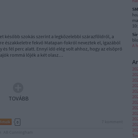
ha
SM
ho
ma
10
Si
et később szokás szerint a legközelebbi szárazföldről, a
blo
e északkeletre fekvő Matapan-fokról neveztek el, igazából
A 
y és fél perc alatt. Ennyi idő elég volt ahhoz, hogy az elsöprő
hajók rommá lőjék a két olasz…
A
202
202
20
202
20
202
TOVÁBB
20
20
20
20
7
komment
Tetszik
0
20
20
n
AB Cunningham
To