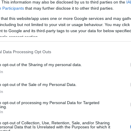
. This information may also be disclosed by us to third parties on the
IA
bat
Participants
that may further disclose it to other third parties.
Bla
Bo
 that this website/app uses one or more Google services and may gath
Bri
including but not limited to your visit or usage behaviour. You may click 
Ca
Ca
 to Google and its third-party tags to use your data for below specifi
ndított egyik Ro–43-as felderítő hidroplánról 1941 március
(
1
)
ogle consent section.
 a saját erőktől 65 km távolságra délkeletre, észrevették
ch
(
1
)
két. Miután az angol hajókon először azt hitték, a
Co
l Data Processing Opt Outs
Walrus gépük, egy ideig nem nyitottak rá…
Co
Cr
o opt-out of the Sharing of my personal data.
cs
In
Cs
há
ha
o opt-out of the Sale of my Personal Data.
Ta
In
De
TOVÁBB
Di
to opt-out of processing my Personal Data for Targeted
Ca
ing.
Do
In
Dr
14
komment
Tetszik
0
Asz
o opt-out of Collection, Use, Retention, Sale, and/or Sharing
Du
am
Admiral Iachino
Battle Gaudo
ersonal Data that Is Unrelated with the Purposes for which it
Ed
lected.