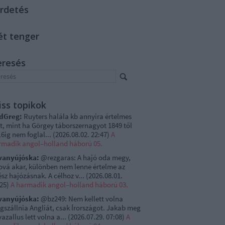
rdetés
ét tenger
eresés
iss topikok
dGreg:
Ruyters halála kb annyira értelmes
t, mint ha Görgey táborszernagyot 1849 től
6ig nem foglal...
(
2026.08.02. 22:47
)
A
rmadik angol–holland háború 05.
vanyújóska:
@rezgaras: A hajó oda megy,
ová akar, különben nem lenne értelme az
sz hajózásnak. A célhoz v...
(
2026.08.01.
:25
)
A harmadik angol–holland háború 03.
vanyújóska:
@bz249: Nem kellett volna
gszállnia Angliát, csak Írországot. Jakab meg
vazallus lett volna a...
(
2026.07.29. 07:08
)
A