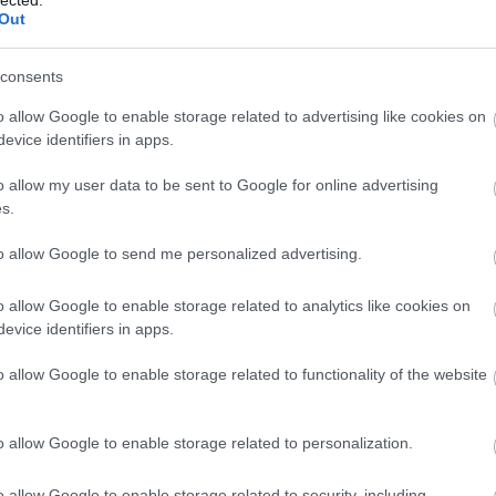
Ed
Out
vi
(
1
)
consents
Tr
ez
o allow Google to enable storage related to advertising like cookies on
Fek
 a hadihelyzet alakulása alapján Olaszország az összeomlás
Fig
evice identifiers in apps.
zenetkor az olasz hadsereg valamit érő csapatainak zöme
Fir
flo
tt, ahol a háború kitörését követően az angolok
o allow my user data to be sent to Google for online advertising
de
elvágták őket az anyaországtól. Ez az Etiópiában…
s.
ha
Fra
to allow Google to send me personalized advertising.
gal
Ge
Wa
o allow Google to enable storage related to analytics like cookies on
(
2
)
evice identifiers in apps.
Gr
Ex
TOVÁBB
o allow Google to enable storage related to functionality of the website
Gr
Gü
ha
He
o allow Google to enable storage related to personalization.
16
komment
Tetszik
0
Mel
(
1
)
am
Admiral Iachino
Battle Gaudo
o allow Google to enable storage related to security, including