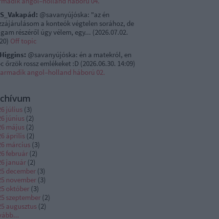
rmadik angol–holland háború 04.
S_Vakapád:
@savanyújóska: "az én
zzájárulásom a konteók végtelen sorához, de
gam részéről úgy vélem, egy...
(
2026.07.02.
:20
)
Off topic
rHiggins:
@savanyújóska: én a matekról, en
c őrzök rossz emlékeket :D
(
2026.06.30. 14:09
)
harmadik angol–holland háború 02.
rchívum
6 július
(
3
)
6 június
(
2
)
26 május
(
2
)
6 április
(
2
)
26 március
(
3
)
6 február
(
2
)
26 január
(
2
)
25 december
(
3
)
25 november
(
3
)
25 október
(
3
)
25 szeptember
(
2
)
25 augusztus
(
2
)
vább
...