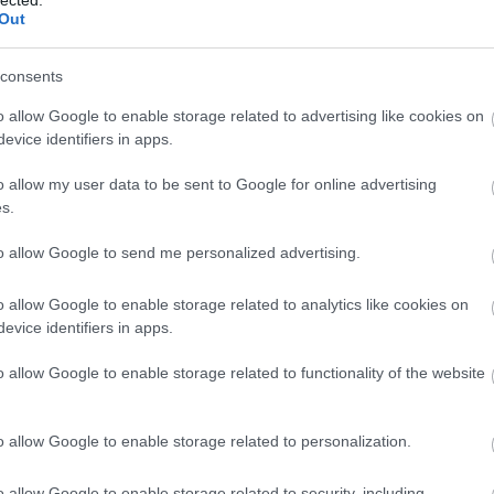
há
Out
ha
Ta
consents
De
Di
o allow Google to enable storage related to advertising like cookies on
Ca
Do
evice identifiers in apps.
Dr
Asz
o allow my user data to be sent to Google for online advertising
Du
s.
Ed
Ed
to allow Google to send me personalized advertising.
vi
(
1
)
Tr
o allow Google to enable storage related to analytics like cookies on
ez
evice identifiers in apps.
Fek
Fig
o allow Google to enable storage related to functionality of the website
Fir
flo
de
ha
o allow Google to enable storage related to personalization.
Fra
gal
o allow Google to enable storage related to security, including