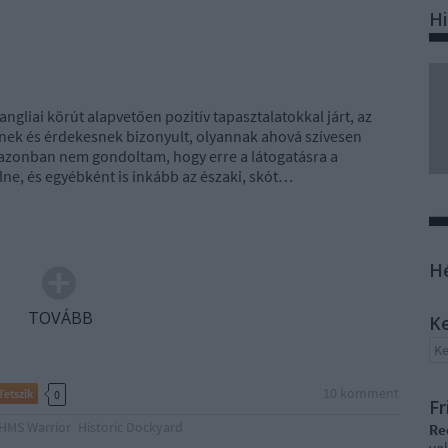
Hi
angliai körút alapvetően pozitív tapasztalatokkal járt, az
nek és érdekesnek bizonyult, olyannak ahová szívesen
t azonban nem gondoltam, hogy erre a látogatásra a
ne, és egyébként is inkább az északi, skót…
H
TOVÁBB
K
10
komment
Tetszik
0
Fr
HMS Warrior
Historic Dockyard
Re
vol