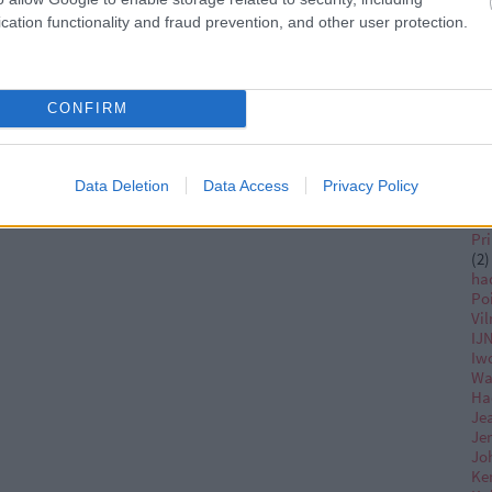
Ge
Wa
cation functionality and fraud prevention, and other user protection.
(
2
)
Gr
Ex
Gr
CONFIRM
Gü
ha
He
Mel
Data Deletion
Data Access
Privacy Policy
(
1
)
Bel
Pri
(
2
)
ha
Po
Vi
IJ
Iw
Wa
Ha
Je
Je
Jo
Ke