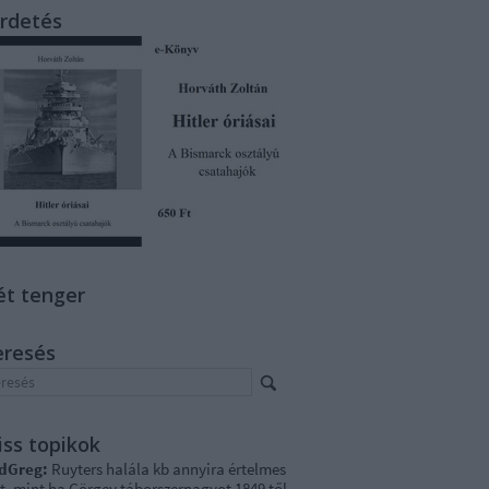
rdetés
ét tenger
eresés
iss topikok
dGreg:
Ruyters halála kb annyira értelmes
t, mint ha Görgey táborszernagyot 1849 től