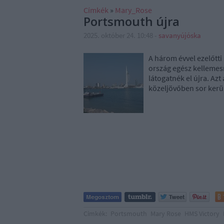
Címkék
»
Mary_Rose
Portsmouth újra
2025. október 24. 10:48
-
savanyújóska
A három évvel ezelőtti 
ország egész kellemes
látogatnék el újra. Az
közeljövőben sor kerül
Címkék:
Portsmouth
Mary Rose
HMS Victory