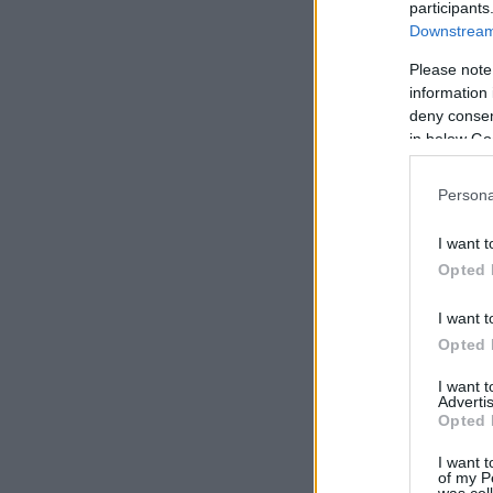
participants
Downstream 
Please note
information 
deny consent
in below Go
Persona
I want t
Opted 
I want t
Opted 
I want 
Advertis
Opted 
I want t
of my P
was col