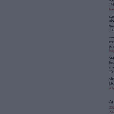
191
ha
sa
ah
egé
13
sa
me
jó 
ha
SM
ho
ma
10
Si
blo
A 
A
202
202