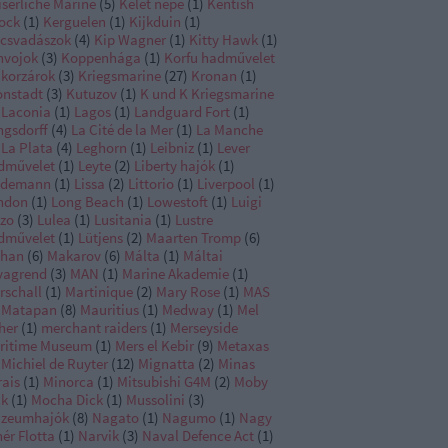
iserliche Marine
(
5
)
Kelet népe
(
1
)
Kentish
ock
(
1
)
Kerguelen
(
1
)
Kijkduin
(
1
)
ncsvadászok
(
4
)
Kip Wagner
(
1
)
Kitty Hawk
(
1
)
nvojok
(
3
)
Koppenhága
(
1
)
Korfu hadművelet
korzárok
(
3
)
Kriegsmarine
(
27
)
Kronan
(
1
)
onstadt
(
3
)
Kutuzov
(
1
)
K und K Kriegsmarine
Laconia
(
1
)
Lagos
(
1
)
Landguard Fort
(
1
)
ngsdorff
(
4
)
La Cité de la Mer
(
1
)
La Manche
La Plata
(
4
)
Leghorn
(
1
)
Leibniz
(
1
)
Lever
dművelet
(
1
)
Leyte
(
2
)
Liberty hajók
(
1
)
ndemann
(
1
)
Lissa
(
2
)
Littorio
(
1
)
Liverpool
(
1
)
ndon
(
1
)
Long Beach
(
1
)
Lowestoft
(
1
)
Luigi
zzo
(
3
)
Lulea
(
1
)
Lusitania
(
1
)
Lustre
dművelet
(
1
)
Lütjens
(
2
)
Maarten Tromp
(
6
)
han
(
6
)
Makarov
(
6
)
Málta
(
1
)
Máltai
vagrend
(
3
)
MAN
(
1
)
Marine Akademie
(
1
)
rschall
(
1
)
Martinique
(
2
)
Mary Rose
(
1
)
MAS
Matapan
(
8
)
Mauritius
(
1
)
Medway
(
1
)
Mel
her
(
1
)
merchant raiders
(
1
)
Merseyside
ritime Museum
(
1
)
Mers el Kebir
(
9
)
Metaxas
Michiel de Ruyter
(
12
)
Mignatta
(
2
)
Minas
rais
(
1
)
Minorca
(
1
)
Mitsubishi G4M
(
2
)
Moby
ck
(
1
)
Mocha Dick
(
1
)
Mussolini
(
3
)
zeumhajók
(
8
)
Nagato
(
1
)
Nagumo
(
1
)
Nagy
ér Flotta
(
1
)
Narvik
(
3
)
Naval Defence Act
(
1
)