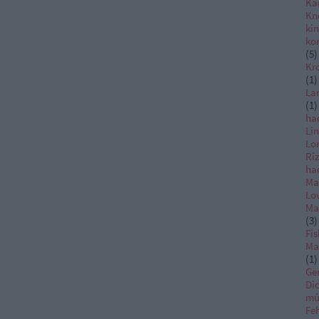
Ka
Kn
ki
ko
(
5
)
Kr
(
1
)
La
(
1
)
ha
Li
Lo
Ri
ha
Ma
Lo
Ma
(
3
)
Fis
Ma
(
1
)
Ge
Di
mú
Feh