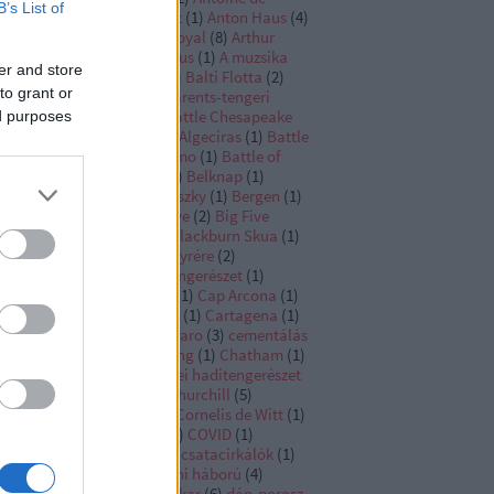
B’s List of
rtine
(
1
)
Anton Hadművelet
(
1
)
Anton Haus
(
4
)
yahajók
(
11
)
apia
(
1
)
Ark Royal
(
8
)
Arthur
llen
(
1
)
Atocha
(
1
)
Audacious
(
1
)
A muzsika
er and store
ngjai
(
1
)
bálnavadászat
(
1
)
Balti Flotta
(
2
)
to grant or
ralong
(
1
)
Barbarigo
(
1
)
Barents-tengeri
ata
(
1
)
Basque Roads
(
1
)
Battle Chesapeake
ed purposes
Battle Gaudo
(
2
)
Battle of Algeciras
(
1
)
Battle
 Augusta
(
1
)
Battle of Palermo
(
1
)
Battle of
romboli
(
1
)
Battle Saints
(
4
)
Belknap
(
1
)
njamin Tillman
(
1
)
Benyovszky
(
1
)
Bergen
(
1
)
rnardo OHiggins
(
1
)
Big Five
(
2
)
Big Five
tleships
(
5
)
Bismarck
(
3
)
Blackburn Skua
(
1
)
s de Lezo
(
1
)
Boué de Lapeyrére
(
2
)
ugainville
(
1
)
brazil haditengerészet
(
1
)
stol Beaufort
(
1
)
Bulgária
(
1
)
Cap Arcona
(
1
)
rlo Cattaneo
(
1
)
carronade
(
1
)
Cartagena
(
1
)
tapult hadművelet
(
5
)
Cattaro
(
3
)
cementálás
Ceylon
(
1
)
Charles d’Estaing
(
1
)
Chatham
(
1
)
ebec
(
1
)
Cherbourg
(
1
)
chilei haditengerészet
Christopher Cradock
(
4
)
Churchill
(
5
)
mmonwealth
(
1
)
Cook
(
1
)
Cornelis de Witt
(
1
)
rnelis Tromp
(
8
)
Coronel
(
5
)
COVID
(
1
)
omwell
(
7
)
csatacirkáló
(
4
)
csatacirkálók
(
1
)
atahajók
(
1
)
Csendes-óceáni háború
(
4
)
uzima
(
1
)
Cuddalore
(
2
)
Dakar
(
6
)
dán-porosz