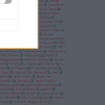
orge Monck
(
5
)
George Rodney
(
3
)
George
shington
(
1
)
Georg von Trapp
(
1
)
Gipsy Moth
Goeben
(
2
)
Graf Spee
(
4
)
Graf von Spee
(
8
)
af Zeppelin
(
3
)
Grand Fleet
(
1
)
Great Stock
change Fraud
(
1
)
Great White Fleet
(
1
)
enada
(
1
)
Guadalcanal
(
3
)
Guillaume Tell
(
1
)
nther Lütjens
(
1
)
H-44
(
1
)
hajóágyúk
(
1
)
jóépítés
(
1
)
Hartenstein
(
1
)
Hatodik Flotta
(
1
)
lgoland
(
2
)
Herbert Hasler
(
1
)
Herman
ville
(
1
)
hétéves háború
(
1
)
hibrid csatahajó
Hiei
(
3
)
Hipper
(
1
)
Historic Dockyard
(
1
)
HMS
fast
(
1
)
HMS Glorious
(
3
)
HMS Hood
(
1
)
HMS
nce of Wales
(
3
)
HMS Repulse
(
2
)
HMS Victory
HMS Warrior
(
2
)
Hollandia
(
12
)
holland
ditengerészet
(
6
)
Holmes’s Bonfire
(
1
)
Honda
int
(
1
)
Horthy
(
7
)
I. Károly
(
1
)
II. Károly
(
5
)
II.
lmos
(
1
)
III. Frigyes
(
1
)
III. Orániai Vilmos
(
1
)
N Navy
(
1
)
Imperial War Museum
(
1
)
Iowa
(
2
)
ojima
(
1
)
Jacky Fisher
(
1
)
Jacob van
ssenaer
(
2
)
Jamaica
(
1
)
Japán Császári
ditengerészet
(
2
)
japán haditengerészet
(
5
)
an Bart
(
2
)
Jean dEstrées
(
1
)
jégtörő
(
1
)
remiah OBrien
(
1
)
Jermak
(
1
)
Jeune École
(
2
)
han de Witt
(
5
)
John Cunningham
(
3
)
John F.
nnedy
(
1
)
K. und K. Kriegsmarine
(
7
)