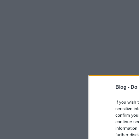
Blog -
Do 
If you wish 
sensitive in
confirm you
continue se
information 
further disc