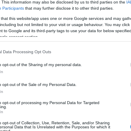
. This information may also be disclosed by us to third parties on the
IA
Sa
Participants
that may further disclose it to other third parties.
an
Po
 that this website/app uses one or more Google services and may gath
ha
including but not limited to your visit or usage behaviour. You may click 
Ba
cs
 to Google and its third-party tags to use your data for below specifi
(
1
)
ogle consent section.
of
St
Be
l Data Processing Opt Outs
Be
bat
o opt-out of the Sharing of my personal data.
Bla
In
Bo
Bri
Ca
o opt-out of the Sale of my Personal Data.
Ca
In
(
1
)
ch
to opt-out of processing my Personal Data for Targeted
(
1
)
ing.
Co
In
Co
Cr
o opt-out of Collection, Use, Retention, Sale, and/or Sharing
cs
ersonal Data that Is Unrelated with the Purposes for which it
Cs
lected.