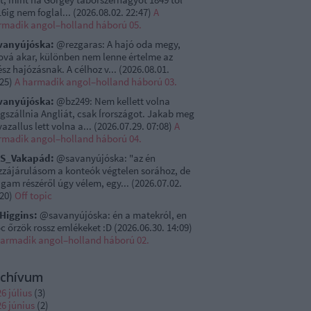
6ig nem foglal...
(
2026.08.02. 22:47
)
A
rmadik angol–holland háború 05.
vanyújóska:
@rezgaras: A hajó oda megy,
ová akar, különben nem lenne értelme az
sz hajózásnak. A célhoz v...
(
2026.08.01.
:25
)
A harmadik angol–holland háború 03.
vanyújóska:
@bz249: Nem kellett volna
gszállnia Angliát, csak Írországot. Jakab meg
vazallus lett volna a...
(
2026.07.29. 07:08
)
A
rmadik angol–holland háború 04.
S_Vakapád:
@savanyújóska: "az én
zzájárulásom a konteók végtelen sorához, de
gam részéről úgy vélem, egy...
(
2026.07.02.
:20
)
Off topic
rHiggins:
@savanyújóska: én a matekról, en
c őrzök rossz emlékeket :D
(
2026.06.30. 14:09
)
harmadik angol–holland háború 02.
rchívum
6 július
(
3
)
6 június
(
2
)