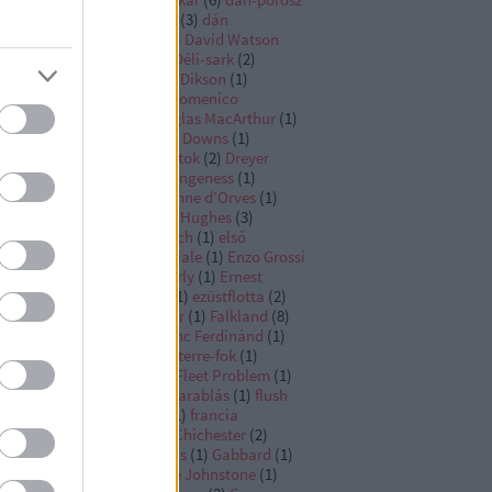
ború
(
2
)
dán-svéd háborúk
(
3
)
dán
ditengerészet
(
6
)
Darlan
(
6
)
David Watson
ylor
(
1
)
Dékány András
(
4
)
Déli-sark
(
2
)
utschland
(
1
)
De Gaulle
(
4
)
Dikson
(
1
)
scovery
(
2
)
dízelmotor
(
1
)
Domenico
vagnari
(
1
)
Dönitz
(
2
)
Douglas MacArthur
(
1
)
ver
(
1
)
Doveton Sturdee
(
3
)
Downs
(
1
)
eadnought
(
4
)
dreadnoughtok
(
2
)
Dreyer
tal
(
1
)
Dudley North
(
1
)
Dungeness
(
1
)
nkerque osztály
(
3
)
d’Estienne d’Orves
(
1
)
ouard Suenson
(
2
)
Edward Hughes
(
3
)
ward Spragge
(
1
)
Egon Lerch
(
1
)
első
lágháború
(
1
)
Entente Cordiale
(
1
)
Enzo Grossi
Erich Raeder
(
1
)
Eric Tabarly
(
1
)
Ernest
oubridge
(
1
)
Ezüst-zátony
(
1
)
ezüstflotta
(
2
)
üstnyolcas
(
1
)
Fairey Fulmar
(
1
)
Falkland
(
8
)
ete-tengeri Flotta
(
9
)
Ferenc Ferdinánd
(
1
)
hting Instructions
(
1
)
Finisterre-fok
(
1
)
ecrest
(
1
)
fleet in being
(
1
)
Fleet Problem
(
1
)
ttaépítési verseny
(
13
)
flottarablás
(
1
)
flush
ck destroyer
(
1
)
Fokváros
(
1
)
francia
ditengerészet
(
32
)
Francis Chichester
(
2
)
nk Jack Fletcher
(
1
)
Furious
(
1
)
Gabbard
(
1
)
lion
(
1
)
Gensoul
(
2
)
George Johnstone
(
1
)