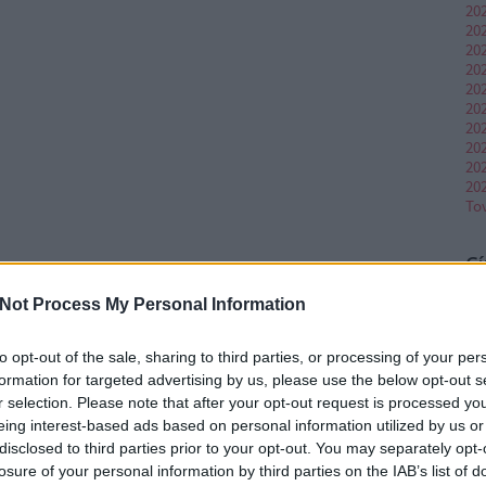
20
202
20
202
20
20
20
20
20
20
To
C
19
Not Process My Personal Information
Pr
Ab
Ad
to opt-out of the sale, sharing to third parties, or processing of your per
Ia
formation for targeted advertising by us, please use the below opt-out s
(
1
)
r selection. Please note that after your opt-out request is processed y
no
am
eing interest-based ads based on personal information utilized by us or
An
disclosed to third parties prior to your opt-out. You may separately opt-
(
20
losure of your personal information by third parties on the IAB’s list of
po