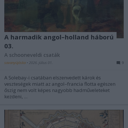
A harmadik angol–holland háború
03.
A schooneveldi csaták
savanyújóska
•
2026. július 01.
9
A Solebay-i csatában elszenvedett károk és
veszteségek miatt az angol–francia flotta egészen
őszig nem volt képes nagyobb hadműveleteket
kezdeni, ...