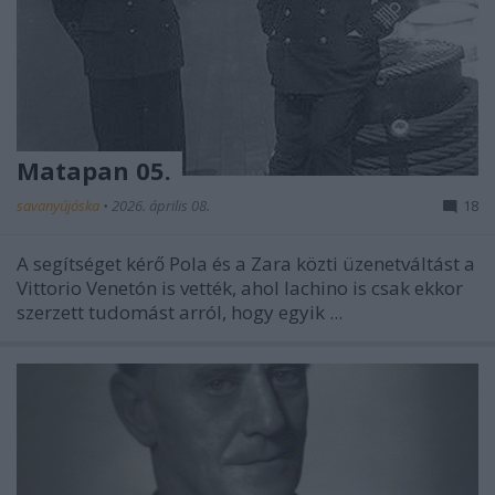
Matapan 05.
savanyújóska
•
2026. április 08.
18
A segítséget kérő Pola és a Zara közti üzenetváltást a
Vittorio Venetón is vették, ahol Iachino is csak ekkor
szerzett tudomást arról, hogy egyik ...