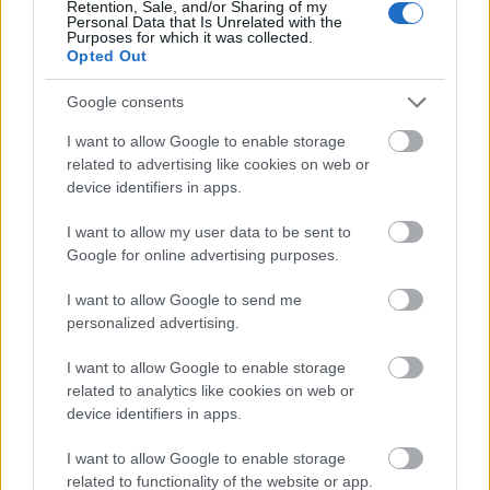
Retention, Sale, and/or Sharing of my
Personal Data that Is Unrelated with the
A második angol–holland háborút lezáró
Purposes for which it was collected.
békeszerződések az aláíró felek szándékától
Opted Out
függetlenül ambivalens helyzetet teremtettek, mely
Google consents
nem ...
I want to allow Google to enable storage
related to advertising like cookies on web or
device identifiers in apps.
I want to allow my user data to be sent to
Google for online advertising purposes.
I want to allow Google to send me
personalized advertising.
I want to allow Google to enable storage
related to analytics like cookies on web or
device identifiers in apps.
I want to allow Google to enable storage
related to functionality of the website or app.