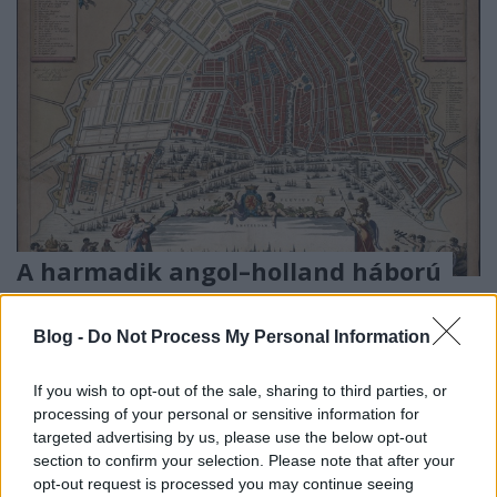
A harmadik angol–holland háború
02.
Blog -
Do Not Process My Personal Information
Solebay
savanyújóska
•
2026. június 19.
3
If you wish to opt-out of the sale, sharing to third parties, or
processing of your personal or sensitive information for
Míg Hollandia a tengereken bármilyen ellenséggel,
targeted advertising by us, please use the below opt-out
akár az egyesült angol–francia hajóhaddal szemben
section to confirm your selection. Please note that after your
is a siker reményében tudta felvenni a ...
opt-out request is processed you may continue seeing