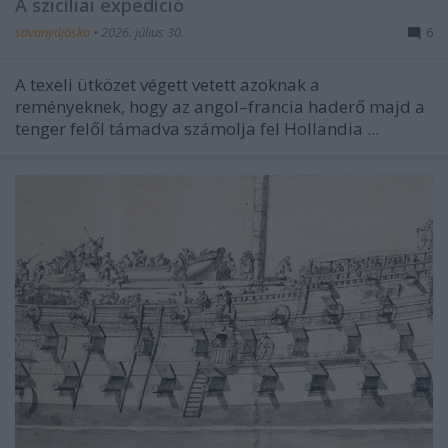
A szicíliai expedíció
savanyújóska
•
2026. július 30.
6
A texeli ütközet végett vetett azoknak a
reményeknek, hogy az angol–francia haderő majd a
tenger felől támadva számolja fel Hollandia ...