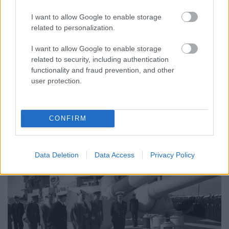
Off topic
I want to allow Google to enable storage
Balek Balkán
related to personalization.
savanyújóska
•
2026. május 20.
30
I want to allow Google to enable storage
Az első világháború négyéves Armageddonját
related to security, including authentication
követően a Balkán térképe is átrendeződött. Noha
functionality and fraud prevention, and other
katonai szempontból teljes vereséget szenvedtek a ...
user protection.
CONFIRM
Data Deletion
Data Access
Privacy Policy