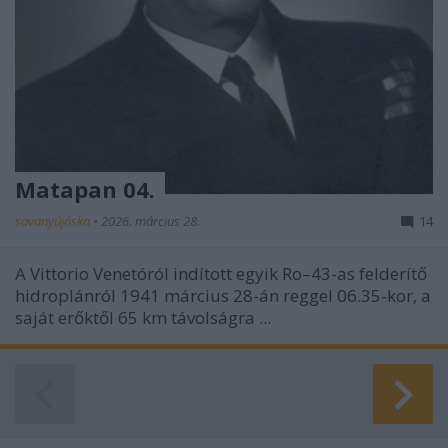
Matapan 04.
savanyújóska
•
2026. március 28.
14
A Vittorio Venetóról indított egyik Ro–43-as felderítő
hidroplánról 1941 március 28-án reggel 06.35-kor, a
saját erőktől 65 km távolságra ...