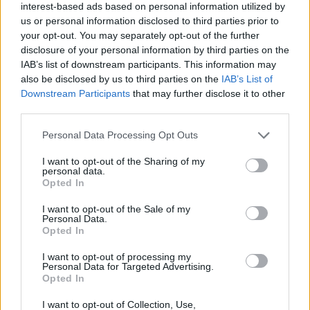
interest-based ads based on personal information utilized by
us or personal information disclosed to third parties prior to
your opt-out. You may separately opt-out of the further
disclosure of your personal information by third parties on the
IAB’s list of downstream participants. This information may
also be disclosed by us to third parties on the
IAB’s List of
Downstream Participants
that may further disclose it to other
third parties.
Please note that this website/app uses one or more Google
Personal Data Processing Opt Outs
services and may gather and store information including but
not limited to your visit or usage behaviour. You may click to
I want to opt-out of the Sharing of my
personal data.
grant or deny consent to Google and its third-party tags to
Opted In
use your data for below specified purposes in below Google
consent section.
I want to opt-out of the Sale of my
Personal Data.
A harmadik angol–holland háború
Opted In
01.
I want to opt-out of processing my
Personal Data for Targeted Advertising.
Ok a háborúra
Opted In
savanyújóska
•
2026. június 03.
6
I want to opt-out of Collection, Use,