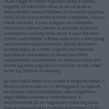
28-án reggel fél hétkor foglaljon állást a Gavdos-
szigettől 30 mérföldre délre, és ott várja be az
Alexandriából érkező főerőket. (A Vendettát géphiba
miatt 29-én vissza kellett küldeni a kikötőbe.) Három
másik romboló, a Juno, a Jaguar, és a Defender,
Pireuszban maradt, készen az azonnali kifutásra,
amennyiben szükség lenne rájuk. A repülőtereket
szintén riadóztatták. A flotta elsősorban a RAF görög
repülőterekre települt harminc Bristol Blenheim
bombázójára, és a Kréta szigetén levő Malamé
repülőterén állomásozó öt darab Swordfish
torpedóvetőre számíthatott. Az Alexandriában álló
főerők egyelőre még nem mozdultak, várták, mikor
és hol fog feltűnni az ellenség.
Az olasz hajók ekkor már szintén a tengeren voltak. A
Vittorio Veneto március 22-én hagyta el La Speziát,
és másnap futott be Nápolyba, ahol megtették a
végső előkészületeket a hadműveletre. A
törzstiszteknek 25-én megtartott utolsó eligazítás
után a csatahajó négy romboló kíséretében 26-án