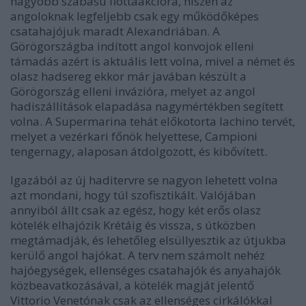
nagyobb szabású flottaakcióra, hiszen az
angoloknak legfeljebb csak egy működőképes
csatahajójuk maradt Alexandriában. A
Görögországba indított angol konvojok elleni
támadás azért is aktuális lett volna, mivel a német és
olasz hadsereg ekkor már javában készült a
Görögország elleni invázióra, melyet az angol
hadiszállítások elapadása nagymértékben segített
volna. A Supermarina tehát előkotorta Iachino tervét,
melyet a vezérkari főnök helyettese, Campioni
tengernagy, alaposan átdolgozott, és kibővített.
Igazából az új haditervre se nagyon lehetett volna
azt mondani, hogy túl szofisztikált. Valójában
annyiból állt csak az egész, hogy két erős olasz
kötelék elhajózik Krétáig és vissza, s útközben
megtámadják, és lehetőleg elsüllyesztik az útjukba
kerülő angol hajókat. A terv nem számolt nehéz
hajóegységek, ellenséges csatahajók és anyahajók
közbeavatkozásával, a kötelék magját jelentő
Vittorio Venetónak csak az ellenséges cirkálókkal