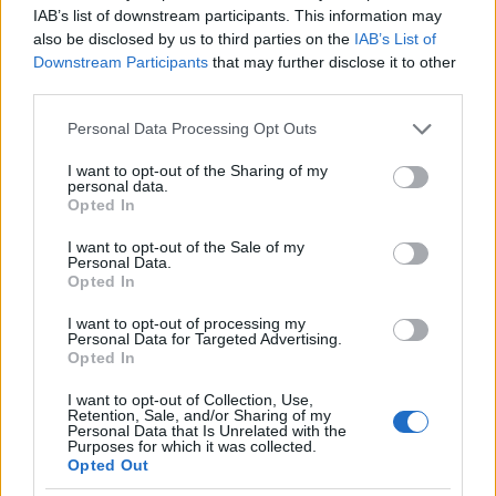
Littorio és a Vittorio Veneto.
IAB’s list of downstream participants. This information may
also be disclosed by us to third parties on the
IAB’s List of
Downstream Participants
that may further disclose it to other
Az 1. Csoporthoz a Messinából való kifutást követően
third parties.
csatlakozik a Tarantóból induló, Carlo Cattaneo
altengernagy parancsnoksága alatt álló 1. Osztag
Please note that this website/app uses one or more Google
Personal Data Processing Opt Outs
három nehézcirkálója, a Zara, a Pola, és a Fiume – a
services and may gather and store information including but
Gorizia éppen nagyjavításon volt La Speziában –,
not limited to your visit or usage behaviour. You may click to
I want to opt-out of the Sharing of my
personal data.
grant or deny consent to Google and its third-party tags to
valamint az őket kísérő IX. Romboló Flottilla négy
Opted In
use your data for below specified purposes in below Google
hajója, az Alfieri, az Oriani, a Carducci, és a Gioberti.
consent section.
Ugyancsak itt csatlakozik a Brindisiből, Antonio
I want to opt-out of the Sale of my
Personal Data.
Legnani ellentengernagy vezetésével induló 8.
Opted In
Osztag két cirkálója, a Duca degli Abruzzi és a
Garibaldi, valamint a XVI. Romboló Flottilla őket
I want to opt-out of processing my
Personal Data for Targeted Advertising.
kísérő két hajója, a Da Recco és a Pessagno. Este
Opted In
nyolcig ezek a hajók is az 1. Csoporttal hajóznak,
azonban a keletre való fordulás után leválnak a
I want to opt-out of Collection, Use,
kötelékről, és a 2. Csoportot megalakítva az 1.
Retention, Sale, and/or Sharing of my
Personal Data that Is Unrelated with the
Csoport útvonalától északabbra tartva Kréta felett, a
Purposes for which it was collected.
Spada-fok és Cerigotto szigete (Antikythera) között
Opted Out
behatolnak az Égei-tengerre, s reggel nyolcra elérik a