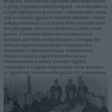
elfoglalni. Alexandriát a németek véleménye szerint
a görög szigeteken települt légierő – és a németek itt
a saját légierejükre gondoltak – semlegesíteni tudja,
míg az olaszok ugyanezt állították Máltáról, melyet
a Regia Aeronautica szicíliai és líbiai repülőterekről
felszálló gépei szerintük ellenőrzésük alatt tudtak
tartani. A németek ebben nem voltak annyira
biztosak, szerintük mindenképpen szükséges lett
volna a szigetek szoros tengeri blokádja, és a
környékbeli vizek elaknásítása. A konferencia
második napjára végül mindketten arra a
következtetésre jutottak, a kérdés legjobb
megoldása a szigetek megszállása volna, azonban
az egyetértést nem követték gyakorlati intézkedések.