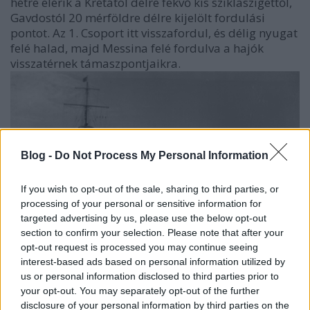
hétre elérik a Krétától délre fekvő kis sziklaszigettől,
Gavdostól 20 mérföldre délre kijelölt fordulási
pontot. Az 1. Csoport itt visszafordul, és délig nyugat
felé halad, majd Messina felé fordulva a hajók
visszatérnek támaszpontjaikra.
Blog -
Do Not Process My Personal Information
If you wish to opt-out of the sale, sharing to third parties, or
processing of your personal or sensitive information for
targeted advertising by us, please use the below opt-out
section to confirm your selection. Please note that after your
opt-out request is processed you may continue seeing
interest-based ads based on personal information utilized by
us or personal information disclosed to third parties prior to
your opt-out. You may separately opt-out of the further
Az olasz haditengerészet fő csapásmérő ereje, a
disclosure of your personal information by third parties on the