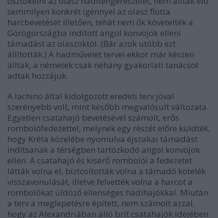
ösztökélni az olasz haditengerészetet, nem álltak elő
semmilyen konkrét igénnyel az olasz flotta
harcbevetését illetően, tehát nem ők követelték a
Görögországba indított angol konvojok elleni
támadást az olaszoktól. (Bár azok utóbb ezt
állították.) A hadművelet tervei ekkor már készen
álltak, a németek csak néhány gyakorlati tanácsot
adtak hozzájuk.
A Iachino által kidolgozott eredeti terv jóval
szerényebb volt, mint később megvalósult változata.
Egyetlen csatahajó bevetésével számolt, erős
rombolófedezettel, melynek egy részét előre küldték,
hogy Kréta közelébe nyomulva éjszakai támadást
indítsanak a térségben tartózkodó angol konvojok
ellen. A csatahajó és kísérő rombolói a fedezetet
látták volna el, biztosították volna a támadó kötelék
visszavonulását, illetve felvették volna a harcot a
rombolókat üldöző ellenséges hadihajókkal. Miután
a terv a meglepetésre épített, nem számolt azzal,
hogy az Alexandriában álló brit csatahajók idejében