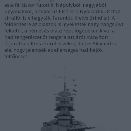
este fél tízkor futott ki Nápolyból, nagyjából
ugyanakkor, amikor az Első és a Nyolcadik Osztag
cirkálói is elhagyták Tarantót, illetve Brindisit. A
felderítésre az olaszok is igyekeztek nagy hangsúlyt
fektetni, a német és olasz repülőgépeken kívül a
haditengerészet öt tengeralattjárót irányított
őrjáratra a Kréta körüli vizekre, illetve Alexandria
elé, hogy jelentsék az ellenséges hadihajók
feltűnését.