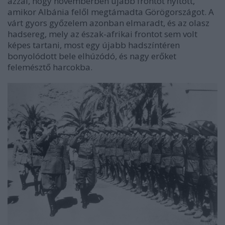
azzal, hogy novemberben újabb frontot nyitott,
amikor Albánia felől megtámadta Görögországot. A
várt gyors győzelem azonban elmaradt, és az olasz
hadsereg, mely az észak-afrikai frontot sem volt
képes tartani, most egy újabb hadszíntéren
bonyolódott bele elhúzódó, és nagy erőket
felemésztő harcokba.