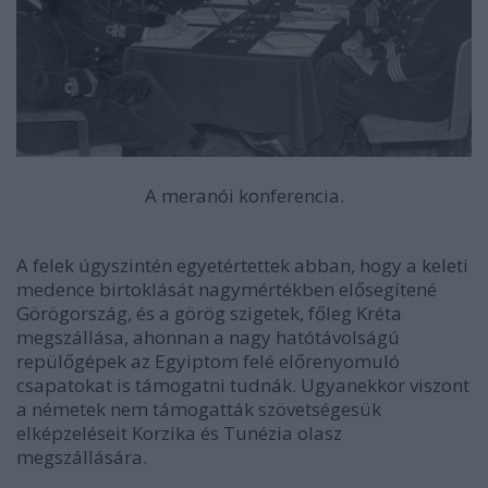
A meranói konferencia.
A felek úgyszintén egyetértettek abban, hogy a keleti
medence birtoklását nagymértékben elősegítené
Görögország, és a görög szigetek, főleg Kréta
megszállása, ahonnan a nagy hatótávolságú
repülőgépek az Egyiptom felé előrenyomuló
csapatokat is támogatni tudnák. Ugyanekkor viszont
a németek nem támogatták szövetségesük
elképzeléseit Korzika és Tunézia olasz
megszállására.