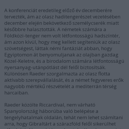
A konferenciát eredetileg előző év decemberére
tervezték, ám az olasz haditengerészet vezetésében
december elején bekövetkező személycserék miatt
későbbre halasztották. A németek számára a
Földközi-tenger nem volt létfontosságú hadszíntér,
ám azon kívül, hogy meg kellett segíteniük az olasz
szövetségest, láttak némi fantáziát abban, hogy
Egyiptomon át benyomuljanak az olajban gazdag
Közel-Keletre, és a birodalom számára létfontosságú
nyersanyag-utánpótlást dél felől biztosítsák.
Különösen Raeder szorgalmazta az olasz flotta
aktívabb szerepvállalását, és a német fegyveres erők
nagyobb mértékű részvételét a mediterrán térség
harcaiban.
Raeder közölte Riccardival, nem várható
Spanyolország háborúba való belépése a
tengelyhatalmak oldalán, tehát nem lehet számítani
arra, hogy Gibraltárt a szárazföld felől sikerülhet