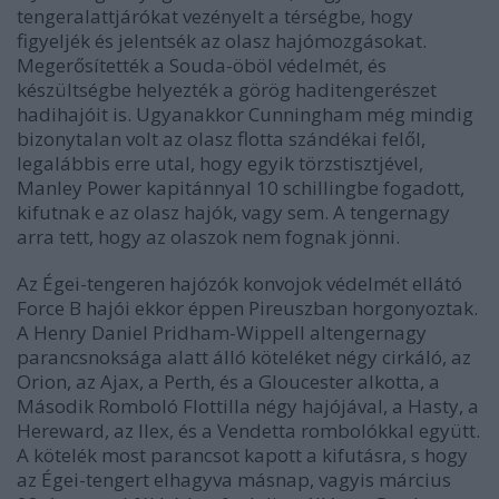
tengeralattjárókat vezényelt a térségbe, hogy
figyeljék és jelentsék az olasz hajómozgásokat.
Megerősítették a Souda-öböl védelmét, és
készültségbe helyezték a görög haditengerészet
hadihajóit is. Ugyanakkor Cunningham még mindig
bizonytalan volt az olasz flotta szándékai felől,
legalábbis erre utal, hogy egyik törzstisztjével,
Manley Power kapitánnyal 10 schillingbe fogadott,
kifutnak e az olasz hajók, vagy sem. A tengernagy
arra tett, hogy az olaszok nem fognak jönni.
Az Égei-tengeren hajózók konvojok védelmét ellátó
Force B hajói ekkor éppen Pireuszban horgonyoztak.
A Henry Daniel Pridham-Wippell altengernagy
parancsnoksága alatt álló köteléket négy cirkáló, az
Orion, az Ajax, a Perth, és a Gloucester alkotta, a
Második Romboló Flottilla négy hajójával, a Hasty, a
Hereward, az Ilex, és a Vendetta rombolókkal együtt.
A kötelék most parancsot kapott a kifutásra, s hogy
az Égei-tengert elhagyva másnap, vagyis március