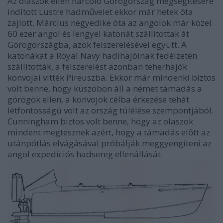
Az olaszok ellen harcoló Görögország megsegítésére
indított
Lustre hadművelet
ekkor már hetek óta
zajlott. Március negyedike óta az angolok már közel
60 ezer angol és lengyel katonát szállítottak át
Görögországba, azok felszerelésével együtt. A
katonákat a Royal Navy hadihajóinak fedélzetén
szállították, a felszerelést azonban teherhajók
konvojai vitték Pireuszba. Ekkor már mindenki biztos
volt benne, hogy küszöbön áll a német támadás a
görögök ellen, a konvojok célba érkezése tehát
létfontosságú volt az ország túlélése szempontjából.
Cunningham biztos volt benne, hogy az olaszok
mindent megtesznek azért, hogy a támadás előtt az
utánpótlás elvágásával próbálják meggyengíteni az
angol expedíciós hadsereg ellenállását.