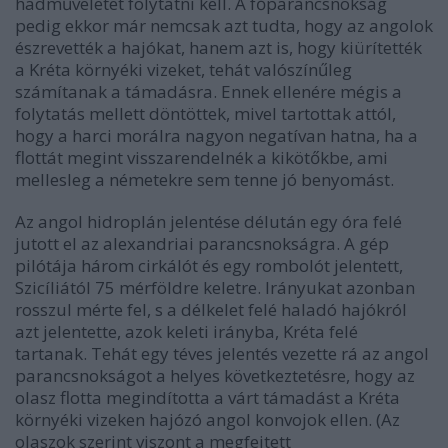
hadműveletet folytatni kell. A főparancsnokság
pedig ekkor már nemcsak azt tudta, hogy az angolok
észrevették a hajókat, hanem azt is, hogy kiürítették
a Kréta környéki vizeket, tehát valószínűleg
számítanak a támadásra. Ennek ellenére mégis a
folytatás mellett döntöttek, mivel tartottak attól,
hogy a harci morálra nagyon negatívan hatna, ha a
flottát megint visszarendelnék a kikötőkbe, ami
mellesleg a németekre sem tenne jó benyomást.
Az angol hidroplán jelentése délután egy óra felé
jutott el az alexandriai parancsnokságra. A gép
pilótája három cirkálót és egy rombolót jelentett,
Szicíliától 75 mérföldre keletre. Irányukat azonban
rosszul mérte fel, s a délkelet felé haladó hajókról
azt jelentette, azok keleti irányba, Kréta felé
tartanak. Tehát egy téves jelentés vezette rá az angol
parancsnokságot a helyes következtetésre, hogy az
olasz flotta megindította a várt támadást a Kréta
környéki vizeken hajózó angol konvojok ellen. (Az
olaszok szerint viszont a megfejtett