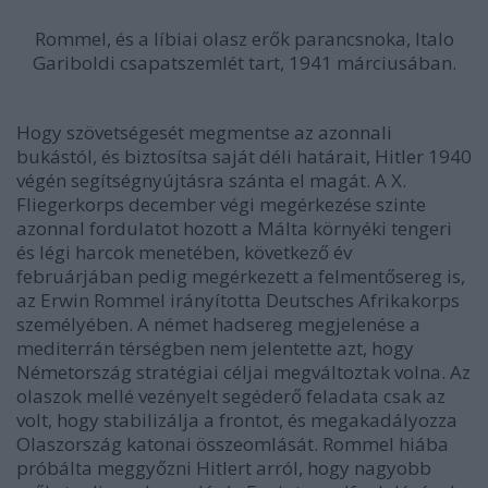
Rommel, és a líbiai olasz erők parancsnoka, Italo
Gariboldi csapatszemlét tart, 1941 márciusában.
Hogy szövetségesét megmentse az azonnali
bukástól, és biztosítsa saját déli határait, Hitler 1940
végén segítségnyújtásra szánta el magát. A X.
Fliegerkorps december végi megérkezése szinte
azonnal fordulatot hozott a Málta környéki tengeri
és légi harcok menetében, következő év
februárjában pedig megérkezett a felmentősereg is,
az Erwin Rommel irányította Deutsches Afrikakorps
személyében. A német hadsereg megjelenése a
mediterrán térségben nem jelentette azt, hogy
Németország stratégiai céljai megváltoztak volna. Az
olaszok mellé vezényelt segéderő feladata csak az
volt, hogy stabilizálja a frontot, és megakadályozza
Olaszország katonai összeomlását. Rommel hiába
próbálta meggyőzni Hitlert arról, hogy nagyobb