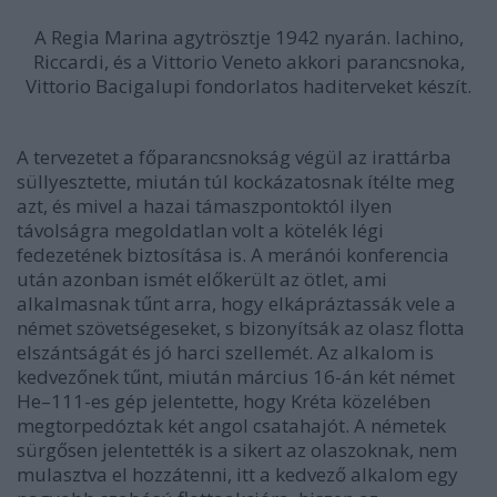
A Regia Marina agytrösztje 1942 nyarán. Iachino,
Riccardi, és a Vittorio Veneto akkori parancsnoka,
Vittorio Bacigalupi fondorlatos haditerveket készít.
A tervezetet a főparancsnokság végül az irattárba
süllyesztette, miután túl kockázatosnak ítélte meg
azt, és mivel a hazai támaszpontoktól ilyen
távolságra megoldatlan volt a kötelék légi
fedezetének biztosítása is. A meránói konferencia
után azonban ismét előkerült az ötlet, ami
alkalmasnak tűnt arra, hogy elkápráztassák vele a
német szövetségeseket, s bizonyítsák az olasz flotta
elszántságát és jó harci szellemét. Az alkalom is
kedvezőnek tűnt, miután március 16-án két német
He–111-es gép jelentette, hogy Kréta közelében
megtorpedóztak két angol csatahajót. A németek
sürgősen jelentették is a sikert az olaszoknak, nem
mulasztva el hozzátenni, itt a kedvező alkalom egy