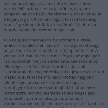
felé haladt, hogy azt a látszatot keltsék, a líbiai
partok felé tartanak. A tiszta időben, nyugodt
tengeren haladó hajók fedélzetén jó volt a hangulat,
a legénység örült annak, hogy a hosszú tétlenség
után végre kimozdultak a kikötőkből. A flotta harci
morálja tehát kifejezetten magas volt.
A jó hangulat másnap délben romlott el kissé,
amikor a kötelék élén haladó Trieste jelentette egy
angol Short Sunderland felderítőgép feltűnését. A
Veneto rádiósai rövidesen el is fogták az angol gép
rádióüzenetét, melyben értesítette Alexandriát az
ellenséges cirkálók feltűnéséről. Az olaszok
számítottak rá, hogy nem sikerül teljesen észrevétlen
maradniuk, tehát nem tulajdonítottak nagyobb
jelentőséget az esetnek, különösen hogy a
repülőgépről az olasz csatahajót láthatóan nem
vették észre. Iachino jelentette az ellenséges gép
feltűnését a parancsnokságnak, ahonnan
várakozásának megfelelően azt az utasítást kapta, a