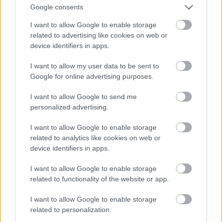
Kréta északkeleti csücskénél fekvő kis Karavi-
Google consents
szigetet. Itt megfordulnak, és ugyanazon az
I want to allow Google to enable storage
útvonalon, amelyen jöttek, kihajóznak az Égei-
related to advertising like cookies on web or
tengerről, majd délután egy órakor, Cerigottótól 90
device identifiers in apps.
mérföldre nyugatra északnyugatnak fordulnak, és
visszatérnek támaszpontjaikra.
I want to allow my user data to be sent to
Google for online advertising purposes.
A hadműveletet az ekkor 52 éves Angelo Iachino
altengernagy irányította, aki egyben az 1. Csoport
I want to allow Google to send me
parancsnoka is volt. A tehetséges, és rangjához
personalized advertising.
képest fiatalnak számító tiszt – beosztott
parancsnokai, Sansonetti és Cattaneo
I want to allow Google to enable storage
altengernagyok, 5-6 évvel voltak idősebbek nála –
related to analytics like cookies on web or
már az 1912-es olasz–török háborúban is részt vett,
device identifiers in apps.
az első világháborúban pedig a 66PN
I want to allow Google to enable storage
torpedónaszád parancsnokaként szolgált. 1931 és
related to functionality of the website or app.
1934 között a londoni olasz nagykövetség
tengerészeti attaséja volt. 1936-ban érte el az
I want to allow Google to enable storage
ellentengernagyi rangot, s a háború kitörésekor a
related to personalization.
nehézcirkálók osztagának parancsnokaként szolgált.