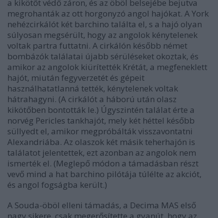
a kikötőt védő záron, és az öböl belsejébe bejutva
megrohanták az ott horgonyzó angol hajókat. A York
nehézcirkálót két barchino találta el, s a hajó olyan
súlyosan megsérült, hogy az angolok kénytelenek
voltak partra futtatni. A cirkálón később német
bombázók találatai újabb sérüléseket okoztak, és
amikor az angolok kiürítették Krétát, a megfeneklett
hajót, miután fegyverzetét és gépeit
használhatatlanná tették, kénytelenek voltak
hátrahagyni. (A cirkálót a háború után olasz
kikötőben bontották le.) Úgyszintén találat érte a
norvég Pericles tankhajót, mely két héttel később
süllyedt el, amikor megpróbálták visszavontatni
Alexandriába. Az olaszok két másik teherhajón is
találatot jelentettek, ezt azonban az angolok nem
ismerték el. (Meglepő módon a támadásban részt
vevő mind a hat barchino pilótája túlélte az akciót,
és angol fogságba került.)
A Souda-öböl elleni támadás, a Decima MAS első
nagy sikere, csak megerősítette a gyanút, hogy az