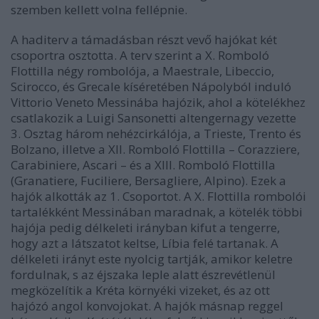
szemben kellett volna fellépnie.
A haditerv a támadásban részt vevő hajókat két
csoportra osztotta. A terv szerint a X. Romboló
Flottilla négy rombolója, a Maestrale, Libeccio,
Scirocco, és Grecale kíséretében Nápolyból induló
Vittorio Veneto Messinába hajózik, ahol a kötelékhez
csatlakozik a Luigi Sansonetti altengernagy vezette
3. Osztag három nehézcirkálója, a Trieste, Trento és
Bolzano, illetve a XII. Romboló Flottilla – Corazziere,
Carabiniere, Ascari – és a XIII. Romboló Flottilla
(Granatiere, Fuciliere, Bersagliere, Alpino). Ezek a
hajók alkották az 1. Csoportot. A X. Flottilla rombolói
tartalékként Messinában maradnak, a kötelék többi
hajója pedig délkeleti irányban kifut a tengerre,
hogy azt a látszatot keltse, Líbia felé tartanak. A
délkeleti irányt este nyolcig tartják, amikor keletre
fordulnak, s az éjszaka leple alatt észrevétlenül
megközelítik a Kréta környéki vizeket, és az ott
hajózó angol konvojokat. A hajók másnap reggel