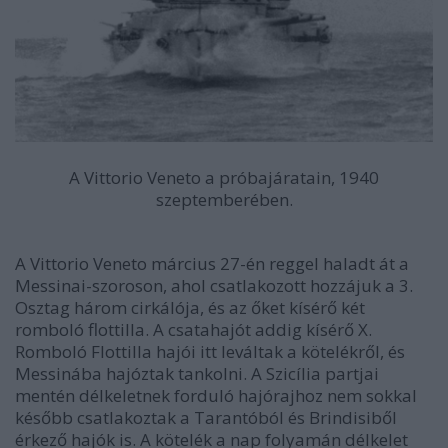
A Vittorio Veneto a próbajáratain, 1940
szeptemberében.
A Vittorio Veneto március 27-én reggel haladt át a
Messinai-szoroson, ahol csatlakozott hozzájuk a 3.
Osztag három cirkálója, és az őket kísérő két
romboló flottilla. A csatahajót addig kísérő X.
Romboló Flottilla hajói itt leváltak a kötelékről, és
Messinába hajóztak tankolni. A Szicília partjai
mentén délkeletnek forduló hajórajhoz nem sokkal
később csatlakoztak a Tarantóból és Brindisiből
érkező hajók is. A kötelék a nap folyamán délkelet