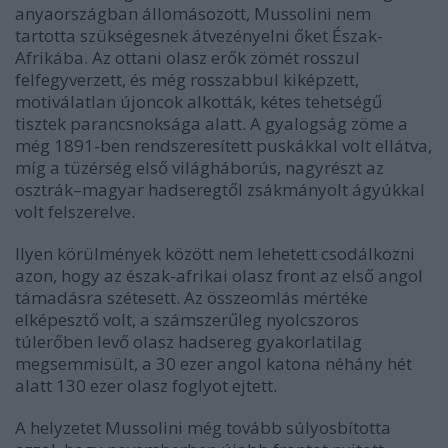
anyaországban állomásozott, Mussolini nem
tartotta szükségesnek átvezényelni őket Észak-
Afrikába. Az ottani olasz erők zömét rosszul
felfegyverzett, és még rosszabbul kiképzett,
motiválatlan újoncok alkották, kétes tehetségű
tisztek parancsnoksága alatt. A gyalogság zöme a
még 1891-ben rendszeresített puskákkal volt ellátva,
míg a tüzérség első világháborús, nagyrészt az
osztrák–magyar hadseregtől zsákmányolt ágyúkkal
volt felszerelve.
Ilyen körülmények között nem lehetett csodálkozni
azon, hogy az észak-afrikai olasz front az első angol
támadásra szétesett. Az összeomlás mértéke
elképesztő volt, a számszerűleg nyolcszoros
túlerőben levő olasz hadsereg gyakorlatilag
megsemmisült, a 30 ezer angol katona néhány hét
alatt 130 ezer olasz foglyot ejtett.
A helyzetet Mussolini még tovább súlyosbította