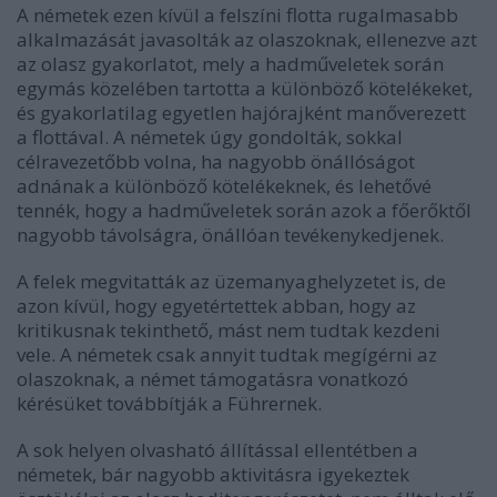
A németek ezen kívül a felszíni flotta rugalmasabb
alkalmazását javasolták az olaszoknak, ellenezve azt
az olasz gyakorlatot, mely a hadműveletek során
egymás közelében tartotta a különböző kötelékeket,
és gyakorlatilag egyetlen hajórajként manőverezett
a flottával. A németek úgy gondolták, sokkal
célravezetőbb volna, ha nagyobb önállóságot
adnának a különböző kötelékeknek, és lehetővé
tennék, hogy a hadműveletek során azok a főerőktől
nagyobb távolságra, önállóan tevékenykedjenek.
A felek megvitatták az üzemanyaghelyzetet is, de
azon kívül, hogy egyetértettek abban, hogy az
kritikusnak tekinthető, mást nem tudtak kezdeni
vele. A németek csak annyit tudtak megígérni az
olaszoknak, a német támogatásra vonatkozó
kérésüket továbbítják a Führernek.
A sok helyen olvasható állítással ellentétben a
németek, bár nagyobb aktivitásra igyekeztek