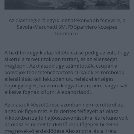
Az olasz légierő egyik leghatékonyabb fegyvere, a
Savoia-Marchetti SM.79 Sparviero közepes
bombázó.
A haditerv egyik alapfeltételezése pedig az volt, hogy
sikerül a tervet titokban tartani, és az ellenséget
meglepni. Az olaszok úgy számították, csupán a
konvojok fedezetéhez tartozó cirkálók és rombolók
ellenállását kell leküzdeniük, nehéz ellenséges
hajóegységek, ha vannak egyáltalán, nem, vagy csak
elkésve fognak kifutni Alexandriából.
Az olaszok készülődése azonban
nem kerülte el az
angolok figyelmét. A felderítés felfigyelt az olasz
kikötőkben zajló hajóösszevonásokra, és feltűnő volt
az olasz és német felderítő repülőgépek hirtelen
megnövekvő érdeklődése Alexandria, és a Kréta