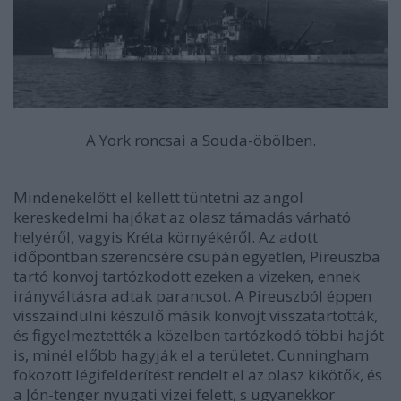
A York roncsai a Souda-öbölben.
Mindenekelőtt el kellett tüntetni az angol
kereskedelmi hajókat az olasz támadás várható
helyéről, vagyis Kréta környékéről. Az adott
időpontban szerencsére csupán egyetlen, Pireuszba
tartó konvoj tartózkodott ezeken a vizeken, ennek
irányváltásra adtak parancsot. A Pireuszból éppen
visszaindulni készülő másik konvojt visszatartották,
és figyelmeztették a közelben tartózkodó többi hajót
is, minél előbb hagyják el a területet. Cunningham
fokozott légifelderítést rendelt el az olasz kikötők, és
a Jón-tenger nyugati vizei felett, s ugyanekkor