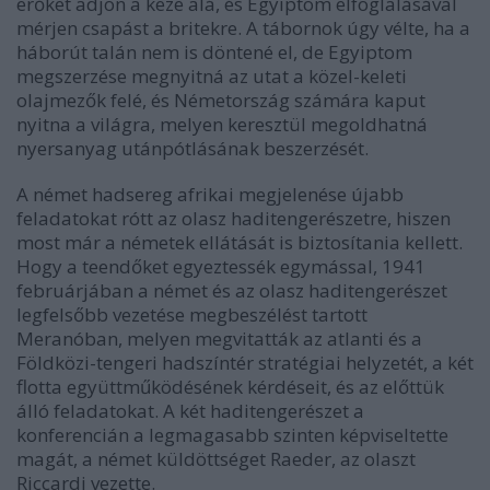
erőket adjon a keze alá, és Egyiptom elfoglalásával
mérjen csapást a britekre. A tábornok úgy vélte, ha a
háborút talán nem is döntené el, de Egyiptom
megszerzése megnyitná az utat a közel-keleti
olajmezők felé, és Németország számára kaput
nyitna a világra, melyen keresztül megoldhatná
nyersanyag utánpótlásának beszerzését.
A német hadsereg afrikai megjelenése újabb
feladatokat rótt az olasz haditengerészetre, hiszen
most már a németek ellátását is biztosítania kellett.
Hogy a teendőket egyeztessék egymással, 1941
februárjában a német és az olasz haditengerészet
legfelsőbb vezetése megbeszélést tartott
Meranóban, melyen megvitatták az atlanti és a
Földközi-tengeri hadszíntér stratégiai helyzetét, a két
flotta együttműködésének kérdéseit, és az előttük
álló feladatokat. A két haditengerészet a
konferencián a legmagasabb szinten képviseltette
magát, a német küldöttséget Raeder, az olaszt
Riccardi vezette.