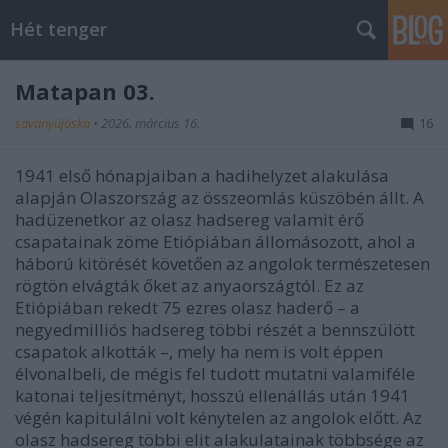
Hét tenger
Matapan 03.
savanyújóska
•
2026. március 16.
16
1941 első hónapjaiban a hadihelyzet alakulása
alapján Olaszország az összeomlás küszöbén állt. A
hadüzenetkor az olasz hadsereg valamit érő
csapatainak zöme Etiópiában állomásozott, ahol a
háború kitörését követően az angolok természetesen
rögtön elvágták őket az anyaországtól. Ez az
Etiópiában rekedt 75 ezres olasz haderő – a
negyedmilliós hadsereg többi részét a bennszülött
csapatok alkották –, mely ha nem is volt éppen
élvonalbeli, de mégis fel tudott mutatni valamiféle
katonai teljesítményt, hosszú ellenállás után 1941
végén kapitulálni volt kénytelen az angolok előtt. Az
olasz hadsereg többi elit alakulatainak többsége az