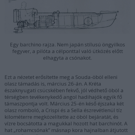
Egy barchino rajza. Nem japán stílusú öngyilkos
fegyver, a pilóta a célponttal való ütközés előtt
elhagyta a csónakot.
Ezt a nézetet erősítette meg a Souda-öböl elleni
olasz támadás is, március 26-án. A Kréta
északnyugati csücskében fekvő, jól védhető öböl a
térségben tevékenykedő angol hadihajók egyik fő
támaszpontja volt. Március 25-én késő éjszaka két
olasz romboló, a Crispi és a Sella észrevétlenül tíz
kilométerre megközelítette az öböl bejáratát, és
vízre bocsátotta a magukkal hozott hat barchinót. A
hat „rohamcsónak” másnap kora hajnalban átjutott