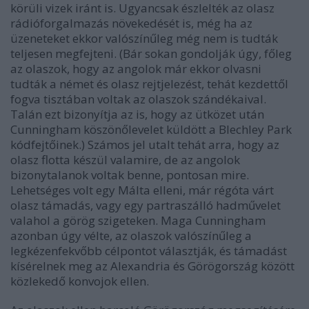
körüli vizek iránt is. Ugyancsak észlelték az olasz
rádióforgalmazás növekedését is, még ha az
üzeneteket ekkor valószínűleg még nem is tudták
teljesen megfejteni. (Bár sokan gondolják úgy, főleg
az olaszok, hogy az angolok már ekkor olvasni
tudták a német és olasz rejtjelezést, tehát kezdettől
fogva tisztában voltak az olaszok szándékaival.
Talán ezt bizonyítja az is, hogy az ütközet után
Cunningham köszönőlevelet küldött a Blechley Park
kódfejtőinek.) Számos jel utalt tehát arra, hogy az
olasz flotta készül valamire, de az angolok
bizonytalanok voltak benne, pontosan mire.
Lehetséges volt egy Málta elleni, már régóta várt
olasz támadás, vagy egy partraszálló hadművelet
valahol a görög szigeteken. Maga Cunningham
azonban úgy vélte, az olaszok valószínűleg a
legkézenfekvőbb célpontot választják, és támadást
kísérelnek meg az Alexandria és Görögország között
közlekedő konvojok ellen.