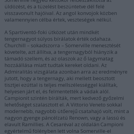
üldözést, és a tüzelést beszüntetve dél felé
visszavonult hajóival. Az angol konvojok közben
valamennyien célba értek, veszteségek nélkül.
A Spartiventó-foki ütközet után mindkét
tengernagyot súlyos bírálatok érték odahaza.
Churchill – sokadszorra – Somerville menesztését
követelte, azt állítva, a tengernagyból hiányzik a
támadó szellem, és az olaszok az ő lagymatag
hozzáállása miatt tudtak kereket oldani. Az
Admiralitás vizsgálata azonban arra az eredményre
jutott, hogy a tengernagy, aki mellett beosztott
tisztjei ezúttal is teljes mellszélességgel kiálltak,
helyesen járt el, és felmentették a vádak alól.
Campionit szintén bírálták, mert kedvező győzelmi
lehetőséget szalasztott el. A Vittorio Veneto sokkal
modernebb, nagyobb ütőerejű csatahajó volt, mint a
nagyon gyenge páncélzatú Renown, vagy a lassú és
elavult Ramillies. A Cesaréval az oldalán Campioni
egyértelmű fölényben lett volna Somerville-el