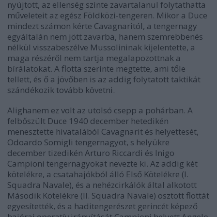
nyújtott, az ellenség szinte zavartalanul folytathatta
műveleteit az egész Földközi-tengeren. Mikor a Duce
mindezt számon kérte Cavagnaritól, a tengernagy
egyáltalán nem jött zavarba, hanem szemrebbenés
nélkül visszabeszélve Mussolininak kijelentette, a
maga részéről nem tartja megalapozottnak a
bírálatokat. A flotta szerinte megtette, ami tőle
tellett, és ő a jövőben is az addig folytatott taktikát
szándékozik tovább követni.
Alighanem ez volt az utolsó csepp a pohárban. A
felbőszült Duce 1940 december hetedikén
menesztette hivatalából Cavagnarit és helyettesét,
Odoardo Somigli tengernagyot, s helyükre
december tizedikén Arturo Riccardi és Inigo
Campioni tengernagyokat nevezte ki. Az addig két
kötelékre, a csatahajókból álló Első Kötelékre (I.
Squadra Navale), és a nehézcirkálók által alkotott
Második Kötelékre (II. Squadra Navale) osztott flottát
egyesítették, és a haditengerészet gerincét képező
hajóraj operatív irányítását Campioni helyett Angelo