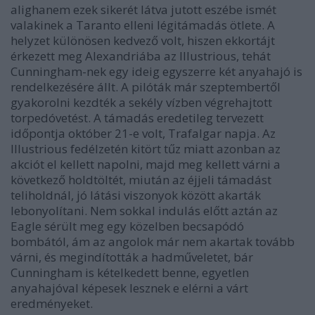
alighanem ezek sikerét látva jutott eszébe ismét
valakinek a Taranto elleni légitámadás ötlete. A
helyzet különösen kedvező volt, hiszen ekkortájt
érkezett meg Alexandriába az Illustrious, tehát
Cunningham-nek egy ideig egyszerre két anyahajó is
rendelkezésére állt. A pilóták már szeptembertől
gyakorolni kezdték a sekély vízben végrehajtott
torpedóvetést. A támadás eredetileg tervezett
időpontja október 21-e volt, Trafalgar napja. Az
Illustrious fedélzetén kitört tűz miatt azonban az
akciót el kellett napolni, majd meg kellett várni a
következő holdtöltét, miután az éjjeli támadást
teliholdnál, jó látási viszonyok között akarták
lebonyolítani. Nem sokkal indulás előtt aztán az
Eagle sérült meg egy közelben becsapódó
bombától, ám az angolok már nem akartak tovább
várni, és megindították a hadműveletet, bár
Cunningham is kételkedett benne, egyetlen
anyahajóval képesek lesznek e elérni a várt
eredményeket.