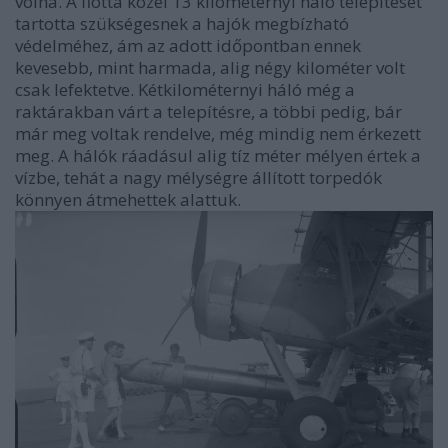
volna. A flotta közel 13 kilométernyi háló telepítését
tartotta szükségesnek a hajók megbízható
védelméhez, ám az adott időpontban ennek
kevesebb, mint harmada, alig négy kilométer volt
csak lefektetve. Kétkilométernyi háló még a
raktárakban várt a telepítésre, a többi pedig, bár
már meg voltak rendelve, még mindig nem érkezett
meg. A hálók ráadásul alig tíz méter mélyen értek a
vízbe, tehát a nagy mélységre állított torpedók
könnyen átmehettek alattuk.