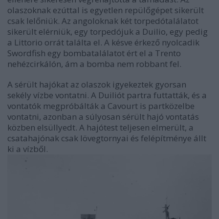
olaszoknak ezúttal is egyetlen repülőgépet sikerült
csak lelőniük. Az angoloknak két torpedótalálatot
sikerült elérniük, egy torpedójuk a Duilio, egy pedig
a Littorio orrát találta el. A késve érkező nyolcadik
Swordfish egy bombatalálatot ért el a Trento
nehézcirkálón, ám a bomba nem robbant fel.
A sérült hajókat az olaszok igyekeztek gyorsan
sekély vízbe vontatni. A Duiliót partra futtatták, és a
vontatók megpróbálták a Cavourt is partközelbe
vontatni, azonban a súlyosan sérült hajó vontatás
közben elsüllyedt. A hajótest teljesen elmerült, a
csatahajónak csak lövegtornyai és felépítménye állt
ki a vízből.