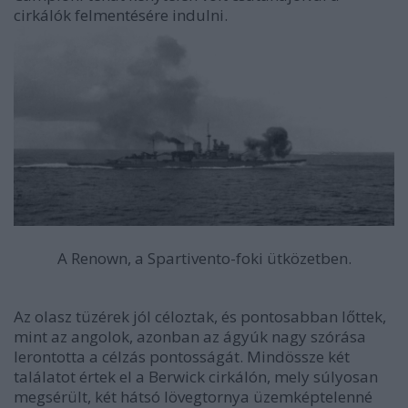
cirkálók felmentésére indulni.
A Renown, a Spartivento-foki ütközetben.
Az olasz tüzérek jól céloztak, és pontosabban lőttek,
mint az angolok, azonban az ágyúk nagy szórása
lerontotta a célzás pontosságát. Mindössze két
találatot értek el a Berwick cirkálón, mely súlyosan
megsérült, két hátsó lövegtornya üzemképtelenné