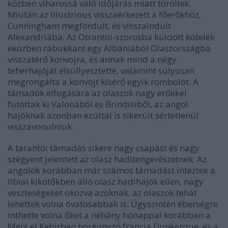
közben viharossá váló időjárás miatt töröltek.
Miután az Illustrious visszaérkezett a főerőkhöz,
Cunningham megfordult, és visszaindult
Alexandriába. Az Otrantói-szorosba küldött kötelék
eközben rábukkant egy Albániából Olaszországba
visszatérő konvojra, és annak mind a négy
teherhajóját elsüllyesztette, valamint súlyosan
megrongálta a konvojt kísérő egyik rombolót. A
támadók elfogására az olaszok nagy erőkkel
futottak ki Valonából és Brindisiből, az angol
hajóknak azonban ezúttal is sikerült sértetlenül
visszavonulniuk.
A tarantói támadás sikere nagy csapást és nagy
szégyent jelentett az olasz haditengerészetnek. Az
angolok korábban már számos támadást intéztek a
líbiai kikötőkben álló olasz hadihajók ellen, nagy
veszteségeket okozva azoknak, az olaszok tehát
lehettek volna óvatosabbak is. Úgyszintén éberségre
inthette volna őket a néhány hónappal korábban a
Mers el Kebirben horgonyzó francia Dunkerque, és a