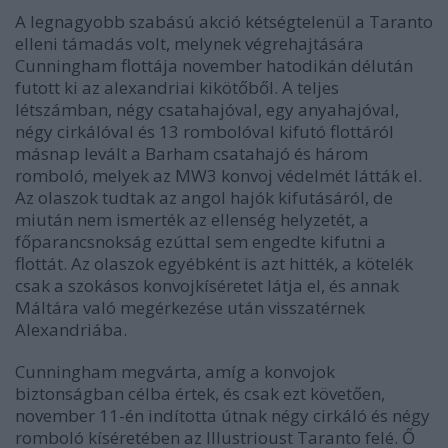
A legnagyobb szabású akció kétségtelenül a Taranto
elleni támadás volt, melynek végrehajtására
Cunningham flottája november hatodikán délután
futott ki az alexandriai kikötőből. A teljes
létszámban, négy csatahajóval, egy anyahajóval,
négy cirkálóval és 13 rombolóval kifutó flottáról
másnap levált a Barham csatahajó és három
romboló, melyek az MW3 konvoj védelmét látták el.
Az olaszok tudtak az angol hajók kifutásáról, de
miután nem ismerték az ellenség helyzetét, a
főparancsnokság ezúttal sem engedte kifutni a
flottát. Az olaszok egyébként is azt hitték, a kötelék
csak a szokásos konvojkíséretet látja el, és annak
Máltára való megérkezése után visszatérnek
Alexandriába.
Cunningham megvárta, amíg a konvojok
biztonságban célba értek, és csak ezt követően,
november 11-én indította útnak négy cirkáló és négy
romboló kíséretében az Illustrioust Taranto felé. Ő