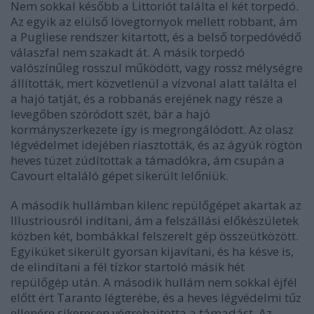
Nem sokkal később a Littoriót találta el két torpedó.
Az egyik az elülső lövegtornyok mellett robbant, ám
a Pugliese rendszer kitartott, és a belső torpedóvédő
válaszfal nem szakadt át. A másik torpedó
valószínűleg rosszul működött, vagy rossz mélységre
állították, mert közvetlenül a vízvonal alatt találta el
a hajó tatját, és a robbanás erejének nagy része a
levegőben szóródott szét, bár a hajó
kormányszerkezete így is megrongálódott. Az olasz
légvédelmet idejében riasztották, és az ágyúk rögtön
heves tüzet zúdítottak a támadókra, ám csupán a
Cavourt eltaláló gépet sikerült lelőniük.
A második hullámban kilenc repülőgépet akartak az
Illustriousról indítani, ám a felszállási előkészületek
közben két, bombákkal felszerelt gép összeütközött.
Egyiküket sikerült gyorsan kijavítani, és ha késve is,
de elindítani a fél tízkor startoló másik hét
repülőgép után. A második hullám nem sokkal éjfél
előtt ért Taranto légterébe, és a heves légvédelmi tűz
ellenére sikeresen végrehajtotta a támadást. Az