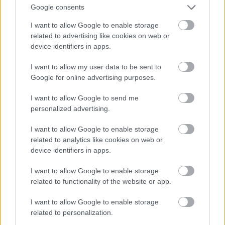
Google consents
I want to allow Google to enable storage
related to advertising like cookies on web or
device identifiers in apps.
I want to allow my user data to be sent to
A Cavour 1941 őszén, egy úszódokkban.
Google for online advertising purposes.
I want to allow Google to send me
A támadás egy másik következménye volt, hogy
personalized advertising.
törölték a görög partok ellen a következő napokra
tervezett támadásokat. Az olasz haditengerészet
I want to allow Google to enable storage
ugyanis, hogy végre csináljon valamit, és
related to analytics like cookies on web or
elhallgattassa a flottát érő egyre súlyosabb
device identifiers in apps.
bírálatokat, november 13-ra nagyszabású támadást
tervezett a Souda-öböl és Zakynthos ellen. A
I want to allow Google to enable storage
majdnem a teljes flotta részvételével végrehajtott
related to functionality of the website or app.
bevetésen a csatahajók és a cirkálók az itteni görög
I want to allow Google to enable storage
kikötőket ágyúzták volna, partraszállást viszont nem
related to personalization.
terveztek. Az egész akció végül is csak