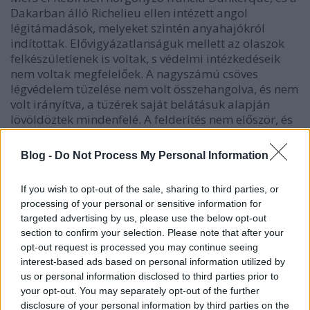
Dakarban álló Richelieu ellen intézett angol
légitámadások, melyeket szintén anyahajókról
indítottak. Elővigyázatlanságuk mellett az olaszok
felkészületlenek is voltak, s védelmi intézkedéseik
nem voltak megfelelőek. A nagyszámú csöves
légvédelem tüzelése nem volt összehangolva, és nem
volt irányítva, a tüzérek saját belátásuk alapján
lövöldöztek mindenfelé. A felderítés nem először, és
nem is utoljára ismét teljes csődöt mondott. Nem
volt képes előre jelezni a támadást, és nem vette
Blog -
Do Not Process My Personal Information
észre sem a közeledő, sem a támadás után
visszavonuló angol köteléket.
If you wish to opt-out of the sale, sharing to third parties, or
processing of your personal or sensitive information for
A csatahajók is a vártnál gyengébben szerepeltek,
targeted advertising by us, please use the below opt-out
ami alapos vizsgálatot vont maga után. Ez annyiból
section to confirm your selection. Please note that after your
megnyugtató eredménnyel zárult, hogy kiderítette, a
opt-out request is processed you may continue seeing
hajók elsüllyedése nem a konstrukció alapvető
interest-based ads based on personal information utilized by
gyengeségének, vagy hibás voltának volt köszönhető,
us or personal information disclosed to third parties prior to
hanem elsősorban a válaszfalakon átvezető csövek
your opt-out. You may separately opt-out of the further
és kábelek rossz szigetelésének, melyet a betörő víz
disclosure of your personal information by third parties on the