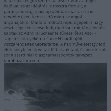
felderítés megint szem elől tévesztette az angol
hajókat, és az időjárás is rosszra fordult, a
parancsnokság másnap délután már vissza is
rendelte őket. A rossz idő miatt az angol
anyahajókról Máltára indított repülőgépek is nagy
veszteségeket szenvedtek, ráadásul miután jelentést
kaptak az Admiral Scheer feltűnéséről az Azori-
szigetek környékén, a Force H hadihajóit
visszarendelték Gibraltárba. A hadműveletet így idő
előtt kénytelenek voltak félbeszakítani, és nem került
sor a szardíniai olasz támaszpontok tervezett
bombázására sem.