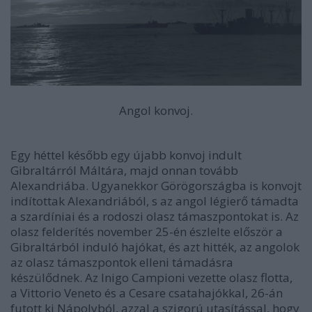
Angol konvoj.
Egy héttel később egy újabb konvoj indult
Gibraltárról Máltára, majd onnan tovább
Alexandriába. Ugyanekkor Görögországba is konvojt
indítottak Alexandriából, s az angol légierő támadta
a szardíniai és a rodoszi olasz támaszpontokat is. Az
olasz felderítés november 25-én észlelte először a
Gibraltárból induló hajókat, és azt hitték, az angolok
az olasz támaszpontok elleni támadásra
készülődnek. Az Inigo Campioni vezette olasz flotta,
a Vittorio Veneto és a Cesare csatahajókkal, 26-án
futott ki Nápolyból, azzal a szigorú utasítással, hogy