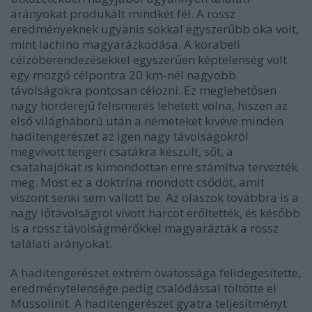
arányokat produkált mindkét fél. A rossz
eredményeknek ugyanis sokkal egyszerűbb oka volt,
mint Iachino magyarázkodása. A korabeli
célzóberendezésekkel egyszerűen képtelenség volt
egy mozgó célpontra 20 km-nél nagyobb
távolságokra pontosan célozni. Ez meglehetősen
nagy horderejű felismerés lehetett volna, hiszen az
első világháború után a németeket kivéve minden
haditengerészet az igen nagy távolságokról
megvívott tengeri csatákra készült, sőt, a
csatahajókat is kimondottan erre számítva tervezték
meg. Most ez a doktrína mondott csődöt, amit
viszont senki sem vallott be. Az olaszok továbbra is a
nagy lőtávolságról vívott harcot erőltették, és később
is a rossz távolságmérőkkel magyarázták a rossz
találati arányokat.
A haditengerészet extrém óvatossága felidegesítette,
eredménytelensége pedig csalódással töltötte el
Mussolinit. A haditengerészet gyatra teljesítményt