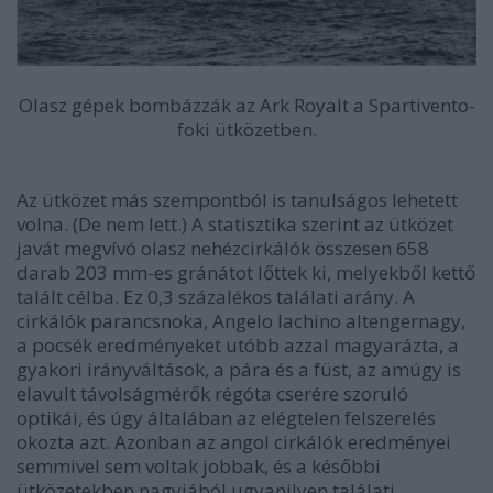
Olasz gépek bombázzák az Ark Royalt a Spartivento-
foki ütközetben.
Az ütközet más szempontból is tanulságos lehetett
volna. (De nem lett.) A statisztika szerint az ütközet
javát megvívó olasz nehézcirkálók összesen 658
darab 203 mm-es gránátot lőttek ki, melyekből kettő
talált célba. Ez 0,3 százalékos találati arány. A
cirkálók parancsnoka, Angelo Iachino altengernagy,
a pocsék eredményeket utóbb azzal magyarázta, a
gyakori irányváltások, a pára és a füst, az amúgy is
elavult távolságmérők régóta cserére szoruló
optikái, és úgy általában az elégtelen felszerelés
okozta azt. Azonban az angol cirkálók eredményei
semmivel sem voltak jobbak, és a későbbi
ütközetekben nagyjából ugyanilyen találati