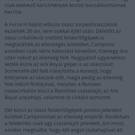
csak kedvező körülmények között bocsátkozhatnak
harcba.
A Force H hajóit először olasz torpedónaszádok
észlelték 26-án, nem sokkal éjfél után. Délelőtt az
olasz cirkálókról indított felderítőgépek is
megtalálták az ellenséges köteléket, Campioni
azonban csak némi habozást követően, tizenegy óra
után indult az ellenség felé. Nagyjából ugyanekkor
vették észre az Ark Royal gépei is az olaszokat.
Somerville dél felé irányította a konvojt, hogy
kitérjenek az olaszok elől, maga pedig az ellenség
felé indult flottájával, melyhez a Renown
csatacirkálón kívül a
Ramillies
csatahajó, az Ark
Royal anyahajó, valamint öt cirkáló tartozott.
Dél körül az olasz felderítőgépek pontos jelentést
küldtek Campioninak az ellenség erejéről. Korábban
a felderítés csak egy csatahajót jelentett, ám most,
amikor megtudta, hogy két angol csatahajóval áll