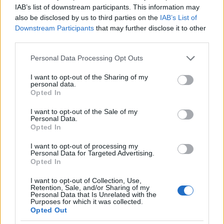
gyorsan kimosott, és ezt követően át tudott folyni a
IAB’s list of downstream participants. This information may
szomszédos rekeszekbe is. A szellőzőrendszerek el
also be disclosed by us to third parties on the
IAB’s List of
voltak látva a víz terjedését megakadályozó
Downstream Participants
that may further disclose it to other
visszacsapó szelepekkel, ezek azonban teljesen
third parties.
rossznak bizonyultak. Képtelenek voltak megállítani
Please note that this website/app uses one or more Google
a betörő vizet, ami a szellőzőcsöveken keresztül
Personal Data Processing Opt Outs
services and may gather and store information including but
gyakorlatilag akadálytalanul terjedhetett a
not limited to your visit or usage behaviour. You may click to
I want to opt-out of the Sharing of my
hajókban. Másik súlyos probléma volt a hajók
personal data.
grant or deny consent to Google and its third-party tags to
kárelhárítása, melyről kiderült, hogy rosszul van
Opted In
use your data for below specified purposes in below Google
megszervezve, és emberei rosszul vannak kiképezve.
consent section.
I want to opt-out of the Sale of my
A következő hónapokban az olaszok komoly
Personal Data.
erőfeszítéseket tettek a feltárt hibák és hiányosságok
Opted In
felszámolására, s mint később kiderült, ebbéli
igyekezetük nem is maradt eredmény nélkül.
I want to opt-out of processing my
Personal Data for Targeted Advertising.
Opted In
I want to opt-out of Collection, Use,
Retention, Sale, and/or Sharing of my
Personal Data that Is Unrelated with the
Purposes for which it was collected.
Opted Out