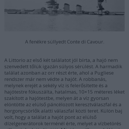
A fenékre süllyedt Conte di Cavour.
A Littorio az első két találatot jól bírta, a hajó nem
szenvedett tőlük igazán súlyos sérülést. A harmadik
találat azonban az orr részt érte, ahol a Pugliese
rendszer már nem védte a hajót. A robbanás,
melynek erejét a sekély víz is felerősítette és a
hajótestre fókuszálta, hatalmas, 10×15 méteres léket
szakított a hajótestbe, melyen át a víz gyorsan
elöntötte az elülső páncélozott keresztválaszfal és a
horgonycsörlők alatti válaszfal közti teret. Külön baj
volt, hogy a találat a hajót pont az elülső
dízelgenerátorok terménél érte, melyet a vízbetörés