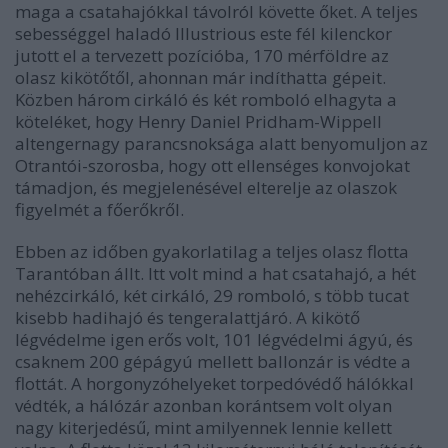
maga a csatahajókkal távolról követte őket. A teljes
sebességgel haladó Illustrious este fél kilenckor
jutott el a tervezett pozícióba, 170 mérföldre az
olasz kikötőtől, ahonnan már indíthatta gépeit.
Közben három cirkáló és két romboló elhagyta a
köteléket, hogy Henry Daniel Pridham-Wippell
altengernagy parancsnoksága alatt benyomuljon az
Otrantói-szorosba, hogy ott ellenséges konvojokat
támadjon, és megjelenésével elterelje az olaszok
figyelmét a főerőkről.
Ebben az időben gyakorlatilag a teljes olasz flotta
Tarantóban állt. Itt volt mind a hat csatahajó, a hét
nehézcirkáló, két cirkáló, 29 romboló, s több tucat
kisebb hadihajó és tengeralattjáró. A kikötő
légvédelme igen erős volt, 101 légvédelmi ágyú, és
csaknem 200 gépágyú mellett ballonzár is védte a
flottát. A horgonyzóhelyeket torpedóvédő hálókkal
védték, a hálózár azonban korántsem volt olyan
nagy kiterjedésű, mint amilyennek lennie kellett