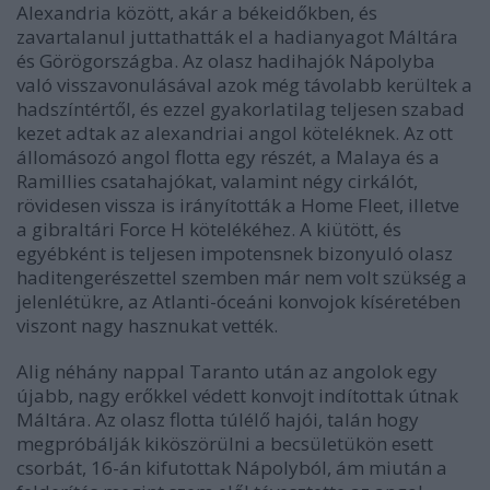
Alexandria között, akár a békeidőkben, és
zavartalanul juttathatták el a hadianyagot Máltára
és Görögországba. Az olasz hadihajók Nápolyba
való visszavonulásával azok még távolabb kerültek a
hadszíntértől, és ezzel gyakorlatilag teljesen szabad
kezet adtak az alexandriai angol köteléknek. Az ott
állomásozó angol flotta egy részét, a Malaya és a
Ramillies csatahajókat, valamint négy cirkálót,
rövidesen vissza is irányították a Home Fleet, illetve
a gibraltári Force H kötelékéhez. A kiütött, és
egyébként is teljesen impotensnek bizonyuló olasz
haditengerészettel szemben már nem volt szükség a
jelenlétükre, az Atlanti-óceáni konvojok kíséretében
viszont nagy hasznukat vették.
Alig néhány nappal Taranto után az angolok egy
újabb, nagy erőkkel védett konvojt indítottak útnak
Máltára. Az olasz flotta túlélő hajói, talán hogy
megpróbálják kiköszörülni a becsületükön esett
csorbát, 16-án kifutottak Nápolyból, ám miután a