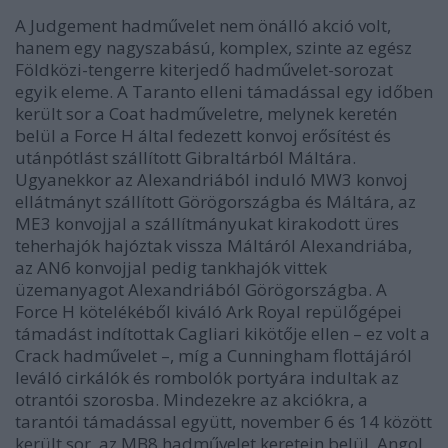
A Judgement hadművelet nem önálló akció volt,
hanem egy nagyszabású, komplex, szinte az egész
Földközi-tengerre kiterjedő hadművelet-sorozat
egyik eleme. A Taranto elleni támadással egy időben
került sor a Coat hadműveletre, melynek keretén
belül a Force H által fedezett konvoj erősítést és
utánpótlást szállított Gibraltárból Máltára.
Ugyanekkor az Alexandriából induló MW3 konvoj
ellátmányt szállított Görögországba és Máltára, az
ME3 konvojjal a szállítmányukat kirakodott üres
teherhajók hajóztak vissza Máltáról Alexandriába,
az AN6 konvojjal pedig tankhajók vittek
üzemanyagot Alexandriából Görögországba. A
Force H kötelékéből kiváló Ark Royal repülőgépei
támadást indítottak Cagliari kikötője ellen – ez volt a
Crack hadművelet –, míg a Cunningham flottájáról
leváló cirkálók és rombolók portyára indultak az
otrantói szorosba. Mindezekre az akciókra, a
tarantói támadással együtt, november 6 és 14 között
került sor, az MB8 hadművelet keretein belül. Angol