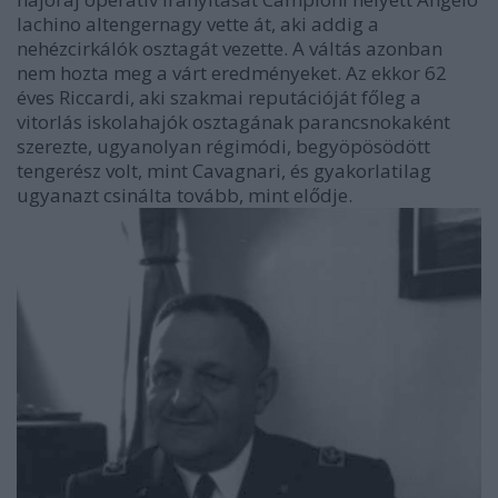
Iachino altengernagy vette át, aki addig a
nehézcirkálók osztagát vezette. A váltás azonban
nem hozta meg a várt eredményeket. Az ekkor 62
éves Riccardi, aki szakmai reputációját főleg a
vitorlás iskolahajók osztagának parancsnokaként
szerezte, ugyanolyan régimódi, begyöpösödött
tengerész volt, mint Cavagnari, és gyakorlatilag
ugyanazt csinálta tovább, mint elődje.