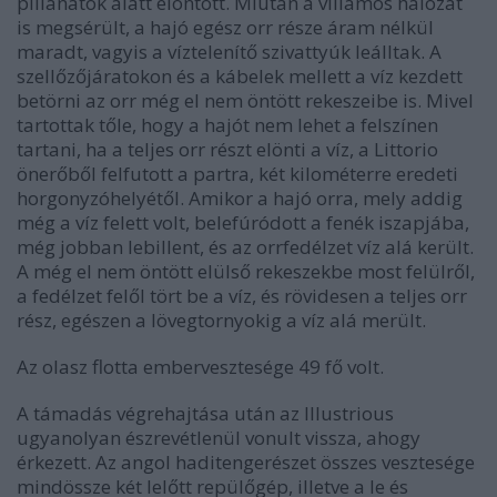
pillanatok alatt elöntött. Miután a villamos hálózat
is megsérült, a hajó egész orr része áram nélkül
maradt, vagyis a víztelenítő szivattyúk leálltak. A
szellőzőjáratokon és a kábelek mellett a víz kezdett
betörni az orr még el nem öntött rekeszeibe is. Mivel
tartottak tőle, hogy a hajót nem lehet a felszínen
tartani, ha a teljes orr részt elönti a víz, a Littorio
önerőből felfutott a partra, két kilométerre eredeti
horgonyzóhelyétől. Amikor a hajó orra, mely addig
még a víz felett volt, belefúródott a fenék iszapjába,
még jobban lebillent, és az orrfedélzet víz alá került.
A még el nem öntött elülső rekeszekbe most felülről,
a fedélzet felől tört be a víz, és rövidesen a teljes orr
rész, egészen a lövegtornyokig a víz alá merült.
Az olasz flotta embervesztesége 49 fő volt.
A támadás végrehajtása után az Illustrious
ugyanolyan észrevétlenül vonult vissza, ahogy
érkezett. Az angol haditengerészet összes vesztesége
mindössze két lelőtt repülőgép, illetve a le és