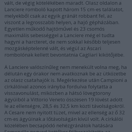
vált, de végig kötelékében maradt. Olasz oldalon a
Lanciere romboló kapott három 15 cm-es találatot,
melyekből csak az egyik gránát robbant fel, az
viszont a legrosszabb helyen, a hajó gépházában.
Egyetlen működő hajtóművel és 23 csomós
maximális sebességgel a Lanciere még el tudta
hagyni a harcteret, de nem sokkal később teljesen
mozgásképtelenné vált, és végül az Ascari
rombolónak kellett bevontatnia Cagliari kikötőjébe.
A Lanciere valószínűleg nem menekült volna meg, ha
délután egy órakor nem avatkoznak be az ütközetbe
az olasz csatahajók is. Megérkezése után Campioni a
cirkálóival azonos irányba fordulva folytatta a
visszavonulást, miközben a hátsó lövegtorony
ágyúiból a Vittorio Veneto összesen 19 lövést adott
le az ellenségre, 28,5 és 32,5 km közti távolságokról.
A Cesare nem nyitott tüzet, mivel az ellenség az ő 32
cm-es ágyúinak a lőtávolságán kívül volt. A cirkálói
közelében becsapódó nehézgránátok hatására
Somerville negyed kettőkor félbeszakította az