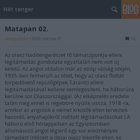
Hét tenger
Matapan 02.
savanyújóska
•
2026. március 07.
12
Az olasz haditengerészet fő támaszpontja elleni
légitámadás gondolata egyáltalán nem volt új
keletű. Az angol oldalon már az etióp válság idején,
1935-ben felmerült az ötlet, hogy az olasz flottát
torpedóvető repülőgépek Taranto elleni
légitámadásával kellene semlegesíteni, ha háborúra
kerülne sor Olaszországgal. (Az elképzelés eredete
talán még ennél is régebbre nyúlik vissza, 1918-ra,
amikor az angolok a német kikötők ellen terveztek
hasonló, anyahajókról indított légitámadásokat.) A
háború első hónapjaiban az Egyiptomban
állomásozó angol légierő egy sor eredményes
támadást intézett a líbiai olasz kikötők ellen, és