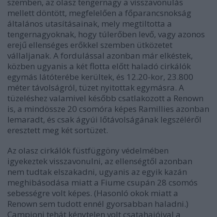
szemben, az olasz tengernagy a visszavonulás
mellett döntött, megfelelően a főparancsnokság
általános utasításainak, mely megtiltotta a
tengernagyoknak, hogy túlerőben levő, vagy azonos
erejű ellenséges erőkkel szemben ütközetet
vállaljanak. A fordulással azonban már elkéstek,
közben ugyanis a két flotta előtt haladó cirkálók
egymás látóterébe kerültek, és 12.20-kor, 23.800
méter távolságról, tüzet nyitottak egymásra. A
tüzeléshez valamivel később csatlakozott a Renown
is, a mindössze 20 csomóra képes Ramillies azonban
lemaradt, és csak ágyúi lőtávolságának legszéléről
eresztett meg két sortüzet.
Az olasz cirkálók füstfüggöny védelmében
igyekeztek visszavonulni, az ellenségtől azonban
nem tudtak elszakadni, ugyanis az egyik kazán
meghibásodása miatt a Fiume csupán 28 csomós
sebességre volt képes. (Hasonló okok miatt a
Renown sem tudott ennél gyorsabban haladni.)
Campioni tehát kénytelen volt csatahajóival a