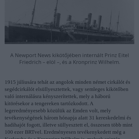
A Newport News kikötőjében internált Prinz Eitel
Friedrich – elöl –, és a Kronprinz Wilhelm.
1915 júliusára tehát az angolok minden német cirkálót és
segédcirkálót elsüllyesztettek, vagy semleges kikötőben
való internálásra kényszerítettek, mely a háború
kitörésekor a tengereken tartózkodott. A
legeredményesebb közülük az Emden volt, mely
tevékenységének három hónapja alatt 31 kereskedelmi és
hadihajót fogott, illetve süllyesztett el, összesen több mint
100 ezer BRTvel. Eredményesen tevékenykedett még a