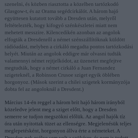
szenelni, és közben riasztotta a közelben tartózkodó
Glasgow-t, és az Orama segédcirkálót. A három hajó
együttesen kutatott tovább a Dresden után, melyről
feltételezték, hogy kifogyó szénkészletei miatt nem
mehetett messzire. Kilencedikén azonban az angolok
elfogták a Dresdenről a német szénszállítóknak küldött
rádióadást, melyben a cirkáló megadta pontos tartózkodási
helyét. Miután az angolok eddigre már olvasni tudták
valamennyi német rejtjelkódot, az üzenetet megfejtve
megtudták, hogy a német cirkáló a Juan Fernandez
szigeteknél, a Robinson Crusoe sziget egyik öblében
horgonyoz. (Mások szerint a chilei szigetek kormányzója
dobta fel az angoloknál a Dresdent.)
Március 14-én reggel a három brit hajó három irányból
közeledve jelent meg a sziget előtt, hogy a Dresden
semerre se tudjon megszökni előlük. Az angol hajók
tíz
óra után nyitottak tüzet az ellenségre. Megjelenésük teljes
meglepetésként, horgonyon állva érte a németeket. A
Dresden-nek esélye sem volt a szökésre, és nem is tudott