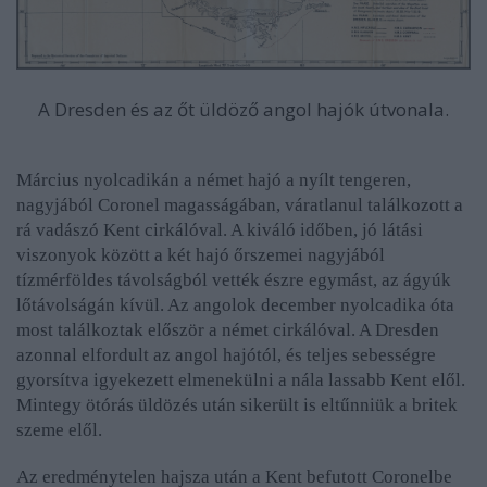
A Dresden és az őt üldöző angol hajók útvonala.
Március nyolcadikán a német hajó a nyílt tengeren,
nagyjából Coronel magasságában, váratlanul találkozott a
rá vadászó Kent cirkálóval. A kiváló időben, jó látási
viszonyok között a két hajó őrszemei nagyjából
tízmérföldes távolságból vették észre egymást, az ágyúk
lőtávolságán kívül. Az angolok december nyolcadika óta
most találkoztak először a német cirkálóval. A Dresden
azonnal elfordult az angol hajótól, és teljes sebességre
gyorsítva igyekezett elmenekülni a nála lassabb Kent elől.
Mintegy ötórás üldözés után sikerült is eltűnniük a britek
szeme elől.
Az eredménytelen hajsza után a Kent befutott Coronelbe