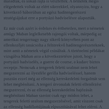
maradtak, és sokan rajta is vesztettek. A németek mégis
elégedettek voltak az elért sikerekkel, olyannyira, hogy a
következő háborúban az egész haditengerészeti
stratégiájukat erre a portyázó hadviselésre alapozták.
Ez már csak azért is érdekes és érthetetlen, mert a németek
amúgy Mahan leglelkesebb rajongói voltak, márpedig az
amerikai tengernagy nagy sikerű könyvében pont az
ellenkezőjét tanácsolta a feltörekvő haditengerészeteknek,
mint amit a németek végül csináltak. A történelmi példákat
vizsgálva Mahan arra a következtetésre jutott, hogy a
portyázó hadviselés, a guerre de course, a kudarc biztos
receptje. Nemcsak a tengerek feletti uralmat nem lehet
megszerezni az ilyesféle gerilla hadviseléssel, hanem
pusztán ezzel még az ellenség kereskedelmi forgalmát sem
lehet megbénítani. A tengeri útvonalak feletti ellenőrzést
megszerezni, és az ellenség kereskedelmi hajózását
megbénítani Mahan szerint csak egy módon lehet, a
tengerek feletti uralom megszerzésével, amit viszont csak
az ellenség hadiflottájának elpusztításával lehet elérni. A