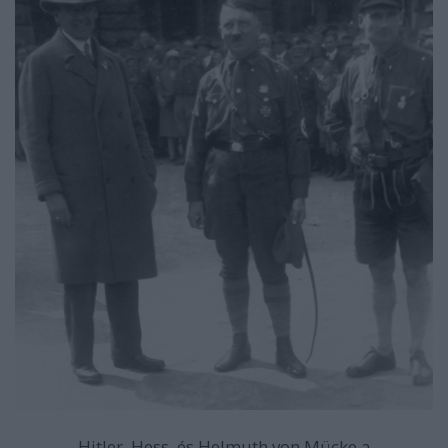
Hitler, Hess, és Helmuth von Mücke a