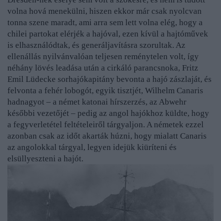
volna hová menekülni, hiszen ekkor már csak nyolcvan
tonna szene maradt, ami arra sem lett volna elég, hogy a
chilei partokat elérjék a hajóval, ezen kívül a hajtóművek
is elhasználódtak, és generáljavításra szorultak. Az
ellenállás nyilvánvalóan teljesen reménytelen volt, így
néhány lövés leadása után a cirkáló parancsnoka, Fritz
Emil
Lüdecke
sorhajókapitány bevonta a hajó zászlaját, és
felvonta a fehér lobogót, egyik tisztjét, Wilhelm Canaris
hadnagyot – a német katonai hírszerzés, az Abwehr
későbbi vezetőjét – pedig az angol hajókhoz küldte, hogy
a fegyverletétel feltételeiről tárgyaljon. A németek ezzel
azonban csak az időt akarták húzni, hogy mialatt Canaris
az angolokkal tárgyal, legyen idejük kiüríteni és
elsüllyeszteni a hajót.