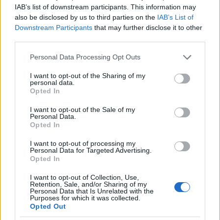
IAB’s list of downstream participants. This information may
Spee kötelékétől, hogy a kontinens nyugati partjainál
also be disclosed by us to third parties on the
IAB’s List of
folytassa az ellenséges kereskedelmi hajók utáni
Downstream Participants
that may further disclose it to other
vadászatot. Decemberben a segédcirkáló három angol és
third parties.
francia hajót süllyesztett el, majd miután hírét vették a
Please note that this website/app uses one or more Google
falklandi eseményeknek, úgy döntöttek, áthajóznak a
Personal Data Processing Opt Outs
services and may gather and store information including but
keleti partokhoz, és ott folytatják tovább a portyázást.
not limited to your visit or usage behaviour. You may click to
I want to opt-out of the Sharing of my
Érdekes módon úgy tűnik, a németek kísérletet sem tettek
personal data.
grant or deny consent to Google and its third-party tags to
arra, hogy megpróbálják összehangolni a Dresden és a
Opted In
use your data for below specified purposes in below Google
Prinz Eitel Friedrich tevékenységét.
consent section.
I want to opt-out of the Sale of my
Personal Data.
A segédcirkáló szilveszter napján megkerülte a Horn
Opted In
fokot, majd a következő hónapokban újabb nyolc
I want to opt-out of processing my
teherhajót süllyesztett el Dél-Amerika keleti partjai előtt.
Personal Data for Targeted Advertising.
Márciusra azonban a hajó helyzete tarthatatlanná vált,
Opted In
szén és élelmiszerellátását nem tudták tovább megoldani,
I want to opt-out of Collection, Use,
gépei pedig kezdtek elhasználódni. Március 11-én a hajó
Retention, Sale, and/or Sharing of my
befutott Newport News kikötőjébe, ahol az amerikaiak
Personal Data that Is Unrelated with the
Purposes for which it was collected.
internálták. Egy hónappal később egy másik leharcolt
Opted Out
német segédcirkáló, a Kronprinz Wilhelm is ugyanide