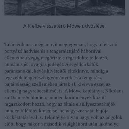
A Kielbe visszatérő Möwe üdvözlése.
Talán érdemes még annyit megjegyezni, hogy a felszíni
portyázó hadviselés a tengeralattjáró háborúval
ellentétben végig megőrizte a régi időkre jellemző,
humánus és lovagias jellegét. A segédcirkálók
parancsnokai, kevés kivételtől eltekintve, mindig a
legszebb tengerészhagyományok és a tengerész
bajtársiasság szellemében jártak el, kivívva ezzel az
ellenség nagyrabecsülését is. A Möwe kapitánya, Nikolaus
zu Dohna-Schlodien, minden körülmények között
ragaszkodott hozzá, hogy az általa elsüllyesztett hajók
minden túlélőjét kimentse, nemegyszer saját hajója
kockáztatásával is. Tekintélye olyan nagy volt az angolok
előtt, hogy mikor a második világháború után lakóhelye