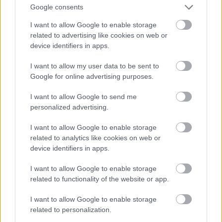
futott be. A két hajót az Egyesült Államok hadba lépése
Google consents
után az amerikaiak lefoglalták, s a Prinz Eitel Friedrichet
I want to allow Google to enable storage
De Kalb, a Kronprinz Wilhelm-et pedig Baron von Stauben
related to advertising like cookies on web or
néven állították saját szolgálatukba. A háború további
device identifiers in apps.
részében a két hajó amerikai csapatszállítóként működött,
majd a háború után személyszállítóként tevékenykedtek
I want to allow my user data to be sent to
tovább amerikai szolgálatban. A hajdani Prinz Eitel
Google for online advertising purposes.
Friedrichet 1934-ben, a Kronprinz Wilhelm-et 1924-ben
bontották le.
I want to allow Google to send me
personalized advertising.
A Cormoran, a volt Rjazan, valamiért nem tartott Spee
I want to allow Google to enable storage
hajóival, hanem a Csendes-óceán középső részén maradt,
related to analytics like cookies on web or
és magányosan portyázva próbálta az ellenség
device identifiers in apps.
kereskedelmi hajóit támadni. A segédcirkáló azonban
egyáltalán semmilyen eredményt nem ért el, s
I want to allow Google to enable storage
tevékenységének 127 napja alatt egyetlen kereskedelmi
related to functionality of the website or app.
hajót sem süllyesztett el. December 12-én a hajó befutott
az ekkor még semleges, amerikai kézen levő Guam
I want to allow Google to enable storage
szigetére, hogy feltöltse szénkészleteit. Az amerikai
related to personalization.
hatóságok azonban arra hivatkozva, hogy a szigeteken