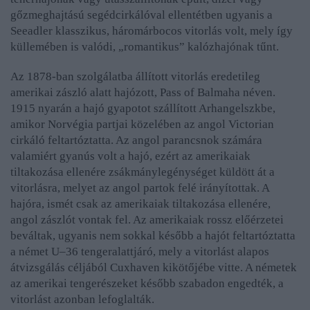
gőzmeghajtású segédcirkálóval ellentétben ugyanis a
Seeadler klasszikus, háromárbocos vitorlás volt, mely így
küllemében is valódi, „romantikus” kalózhajónak tűnt.
Az 1878-ban szolgálatba állított vitorlás eredetileg
amerikai zászló alatt hajózott, Pass of Balmaha néven.
1915 nyarán a hajó gyapotot szállított Arhangelszkbe,
amikor Norvégia partjai közelében az angol Victorian
cirkáló feltartóztatta. Az angol parancsnok számára
valamiért gyanús volt a hajó, ezért az amerikaiak
tiltakozása ellenére zsákmánylegénységet küldött át a
vitorlásra, melyet az angol partok felé irányítottak. A
hajóra, ismét csak az amerikaiak tiltakozása ellenére,
angol zászlót vontak fel. Az amerikaiak rossz előérzetei
beváltak, ugyanis nem sokkal később a hajót feltartóztatta
a német U–36 tengeralattjáró, mely a vitorlást alapos
átvizsgálás céljából Cuxhaven kikötőjébe vitte. A németek
az amerikai tengerészeket később szabadon engedték, a
vitorlást azonban lefoglalták.