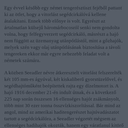
Egy évvel később egy német tengerésztiszt fejéből pattant
ki az ötlet, hogy a vitorlást segédcirkálóvá kellene
átalakítani. Ennek több előnye is volt. Egyrészt az
ártalmatlan külsejű háromárbocosról senki nem gondolta
volna, hogy felfegyverzett segédcirkáló, másrészt a hajó
nem függött az üzemanyag utánpótlástól, mint a gőzhajók,
melyek szén vagy olaj utánpótlásának biztosítása a távoli
tengereken ekkor már egyre nehezebb feladat volt a
németek számára.
A közben Seeadler névre átkeresztelt vitorlást felszerelték
két 105 mm-es ágyúval, két kiskaliberű gyorstüzelővel, és
segédhajtóműként beépítettek rajta egy dízelmotort is. A
hajó 1916 december 21-én indult útnak, és a következő
225 nap során összesen 16 ellenséges hajót zsákmányolt,
több mint 30 ezer tonna összvízkiszorítással. Bár mind az
angol, mind az amerikai haditengerészet hajtóvadászatot
tartott a segédcirkálóra, a Seeadler végzetét mégsem az
ellenséges hadihajók okozták, hanem egy váratlanul kitörő