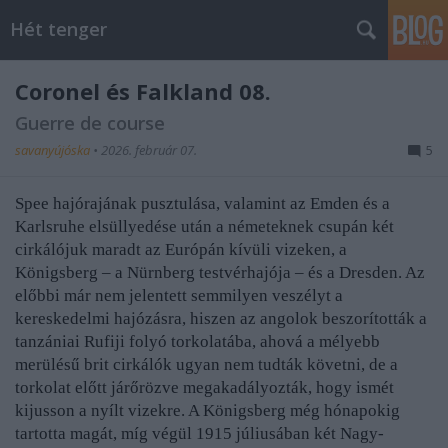
Hét tenger
Coronel és Falkland 08.
Guerre de course
savanyújóska
•
2026. február 07.
5
Spee hajórajának pusztulása, valamint az Emden és a
Karlsruhe elsüllyedése után a németeknek csupán két
cirkálójuk maradt az Európán kívüli vizeken, a
Königsberg – a Nürnberg testvérhajója – és a Dresden. Az
előbbi már nem jelentett semmilyen veszélyt a
kereskedelmi hajózásra, hiszen az angolok beszorították a
tanzániai
Rufiji folyó torkolatába, ahová a mélyebb
merülésű brit cirkálók ugyan nem tudták követni, de a
torkolat előtt járőrözve megakadályozták, hogy ismét
kijusson a nyílt vizekre. A Königsberg még hónapokig
tartotta magát, míg végül 1915 júliusában két Nagy-