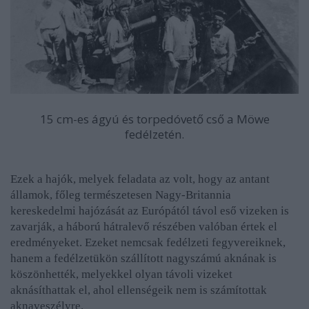
15 cm-es ágyú és torpedóvető cső a Möwe
fedélzetén.
Ezek a hajók, melyek feladata az volt, hogy az antant
államok, főleg természetesen Nagy-Britannia
kereskedelmi hajózását az Európától távol eső vizeken is
zavarják, a háború hátralevő részében valóban értek el
eredményeket. Ezeket nemcsak fedélzeti fegyvereiknek,
hanem a fedélzetükön szállított nagyszámú aknának is
köszönhették, melyekkel olyan távoli vizeket
aknásíthattak el, ahol ellenségeik nem is számítottak
aknaveszélyre.