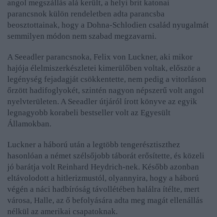
angol megszállás alá került, a helyi brit katonai
parancsnok külön rendeletben adta parancsba
beosztottainak, hogy a Dohna-Schlodien család nyugalmát
semmilyen módon nem szabad megzavarni.
A Seeadler parancsnoka, Felix von Luckner, aki mikor
hajója élelmiszerkészletei kimerülőben voltak, először a
legénység fejadagját csökkentette, nem pedig a vitorláson
őrzött hadifoglyokét, szintén nagyon népszerű volt angol
nyelvterületen. A Seeadler útjáról írott könyve az egyik
legnagyobb korabeli bestseller volt az Egyesült
Államokban.
Luckner a háború után a legtöbb tengerésztiszthez
hasonlóan a német szélsőjobb táborát erősítette, és közeli
jó barátja volt Reinhard Heydrich-nek. Később azonban
eltávolodott a hitlerizmustól, olyannyira, hogy a háború
végén a náci hadbíróság távollétében halálra ítélte, mert
városa, Halle, az ő befolyására adta meg magát ellenállás
nélkül az amerikai csapatoknak.