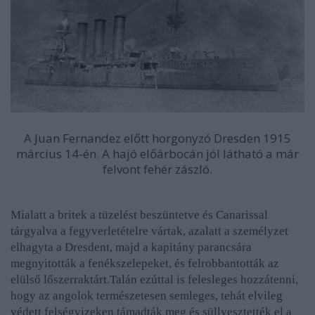
A Juan Fernandez előtt horgonyzó Dresden 1915
március 14-én. A hajó előárbocán jól látható a már
felvont fehér zászló.
Mialatt a britek a tüzelést beszüntetve és Canarissal
tárgyalva a fegyverletételre vártak, azalatt a személyzet
elhagyta a Dresdent, majd a kapitány parancsára
megnyitották a fenékszelepeket, és felrobbantották az
elülső lőszerraktárt.Talán ezúttal is felesleges hozzátenni,
hogy az angolok természetesen semleges, tehát elvileg
védett felségvizeken támadták meg és süllyesztették el a