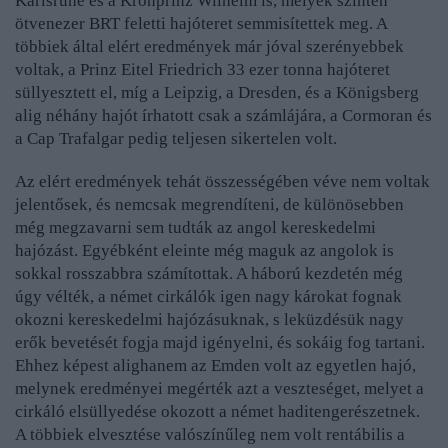
Karlsruhe és a Kronprinz Wilhelm is, melyek szintén
ötvenezer BRT feletti hajóteret semmisítettek meg. A
többiek által elért eredmények már jóval szerényebbek
voltak, a Prinz Eitel Friedrich 33 ezer tonna hajóteret
süllyesztett el, míg a Leipzig, a Dresden, és a
Königsberg
alig néhány hajót írhatott csak a számlájára, a Cormoran és
a Cap Trafalgar pedig teljesen sikertelen volt.
Az elért eredmények tehát összességében véve nem voltak
jelentősek, és nemcsak megrendíteni, de különösebben
még megzavarni sem tudták az angol kereskedelmi
hajózást. Egyébként eleinte még maguk az angolok is
sokkal rosszabbra számítottak. A háború kezdetén még
úgy vélték, a német cirkálók igen nagy károkat fognak
okozni kereskedelmi hajózásuknak, s leküzdésük nagy
erők bevetését fogja majd igényelni, és sokáig fog tartani.
Ehhez képest alighanem az Emden volt az egyetlen hajó,
melynek eredményei megérték azt a veszteséget, melyet a
cirkáló elsüllyedése okozott a német haditengerészetnek.
A többiek elvesztése valószínűleg nem volt rentábilis a