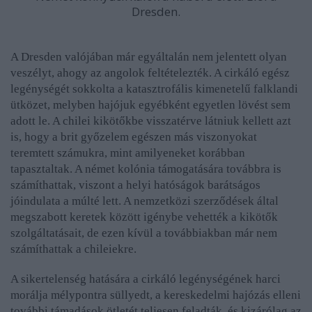
Dresden.
A Dresden valójában már egyáltalán nem jelentett olyan
veszélyt, ahogy az angolok feltételezték. A cirkáló egész
legénységét sokkolta a katasztrofális kimenetelű falklandi
ütközet, melyben hajójuk egyébként egyetlen lövést sem
adott le. A chilei kikötőkbe visszatérve látniuk kellett azt
is, hogy a brit győzelem egészen más viszonyokat
teremtett számukra, mint amilyeneket korábban
tapasztaltak. A német kolónia támogatására továbbra is
számíthattak, viszont a helyi hatóságok barátságos
jóindulata a múlté lett. A nemzetközi szerződések által
megszabott keretek között igénybe vehették a kikötők
szolgáltatásait, de ezen kívül a továbbiakban már nem
számíthattak a chileiekre.
A sikertelenség hatására a cirkáló legénységének harci
morálja mélypontra süllyedt, a kereskedelmi hajózás elleni
további támadások ötletét teljesen feladták, és kizárólag az