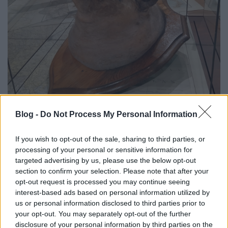
Blog -
Do Not Process My Personal Information
Tirpitz a Glasgow fedélzetén, és napjainkban, az
If you wish to opt-out of the sale, sharing to third parties, or
Imperial War Museum kiállításán.
processing of your personal or sensitive information for
targeted advertising by us, please use the below opt-out
section to confirm your selection. Please note that after your
opt-out request is processed you may continue seeing
Az eredeti Ostasiengeschwader azonban még a Dresden
interest-based ads based on personal information utilized by
pusztulásával sem semmisült meg teljesen. A kötelék két
us or personal information disclosed to third parties prior to
segédcirkálója ugyanis még mindig a tengeren volt.
your opt-out. You may separately opt-out of the further
disclosure of your personal information by third parties on the
A Prinz Eitel Friedrich még korábban, Valparaisónál elvált