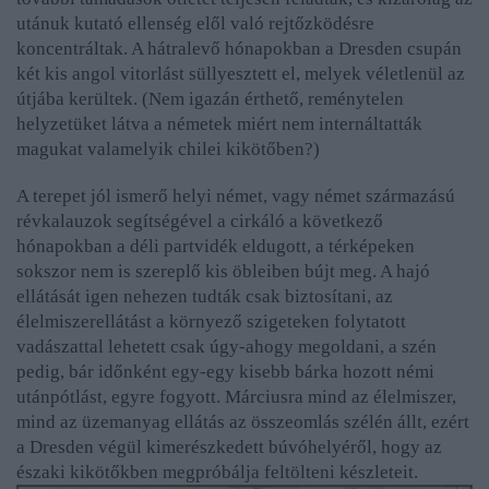
utánuk kutató ellenség elől való rejtőzködésre
koncentráltak. A hátralevő hónapokban a Dresden csupán
két kis angol vitorlást süllyesztett el, melyek véletlenül az
útjába kerültek. (Nem igazán érthető, reménytelen
helyzetüket látva a németek miért nem internáltatták
magukat valamelyik chilei kikötőben?)
A terepet jól ismerő helyi német, vagy német származású
révkalauzok segítségével a cirkáló a következő
hónapokban a déli partvidék eldugott, a térképeken
sokszor nem is szereplő kis öbleiben bújt meg. A hajó
ellátását igen nehezen tudták csak biztosítani, az
élelmiszerellátást a környező szigeteken folytatott
vadászattal lehetett csak úgy-ahogy megoldani, a szén
pedig, bár időnként egy-egy kisebb bárka hozott némi
utánpótlást, egyre fogyott. Márciusra mind az élelmiszer,
mind az üzemanyag ellátás az összeomlás szélén állt, ezért
a Dresden végül kimerészkedett búvóhelyéről, hogy az
északi kikötőkben megpróbálja feltölteni készleteit.