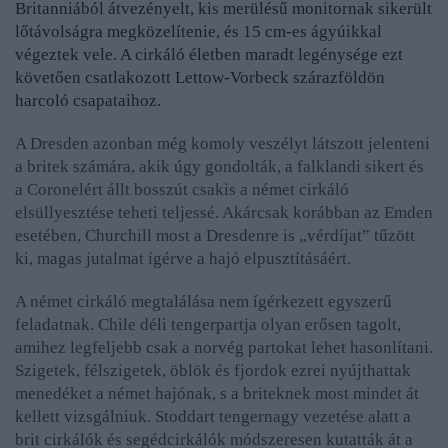
Britanniából átvezényelt, kis merülésű monitornak sikerült
lőtávolságra megközelítenie, és 15 cm-es ágyúikkal
végeztek vele. A cirkáló életben maradt legénysége ezt
követően csatlakozott Lettow-Vorbeck szárazföldön
harcoló csapataihoz.
A Dresden azonban még komoly veszélyt látszott jelenteni
a britek számára, akik úgy gondolták, a falklandi sikert és
a Coronelért állt bosszút csakis a német cirkáló
elsüllyesztése teheti teljessé. Akárcsak korábban az Emden
esetében, Churchill most a Dresdenre is „vérdíjat” tűzött
ki, magas jutalmat ígérve a hajó elpusztításáért.
A német cirkáló megtalálása nem ígérkezett egyszerű
feladatnak. Chile déli tengerpartja olyan erősen tagolt,
amihez legfeljebb csak a norvég partokat lehet hasonlítani.
Szigetek, félszigetek, öblök és fjordok ezrei nyújthattak
menedéket a német hajónak, s a briteknek most mindet át
kellett vizsgálniuk. Stoddart tengernagy vezetése alatt a
brit cirkálók és segédcirkálók módszeresen kutatták át a