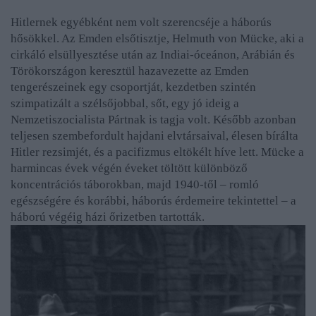
Hitlernek egyébként nem volt szerencséje a háborús
hősökkel. Az Emden elsőtisztje, Helmuth von Mücke, aki a
cirkáló elsüllyesztése után az Indiai-óceánon, Arábián és
Törökországon keresztül hazavezette az Emden
tengerészeinek egy csoportját, kezdetben szintén
szimpatizált a szélsőjobbal, sőt, egy jó ideig a
Nemzetiszocialista Pártnak is tagja volt. Később azonban
teljesen szembefordult hajdani elvtársaival, élesen bírálta
Hitler rezsimjét, és a pacifizmus eltökélt híve lett. Mücke a
harmincas évek végén éveket töltött különböző
koncentrációs táborokban, majd 1940-től – romló
egészségére és korábbi, háborús érdemeire tekintettel – a
háború végéig házi őrizetben tartották.