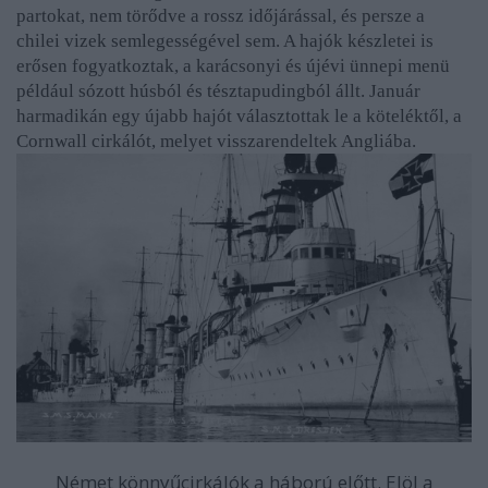
partokat, nem törődve a rossz időjárással, és persze a
chilei vizek semlegességével sem. A hajók készletei is
erősen fogyatkoztak, a karácsonyi és újévi ünnepi menü
például sózott húsból és tésztapudingból állt. Január
harmadikán egy újabb hajót választottak le a köteléktől, a
Cornwall cirkálót, melyet visszarendeltek Angliába.
Német könnyűcirkálók a háború előtt. Elöl a