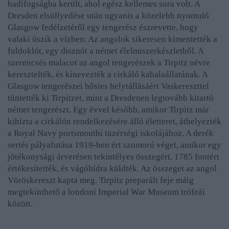
hadifogságba került, ahol egész kellemes sora volt. A
Dresden elsüllyedése után ugyanis a közelebb nyomuló
Glasgow fedélzetéről egy tengerész észrevette, hogy
valaki úszik a vízben. Az angolok sikeresen kimentették a
fuldoklót, egy disznót a német élelmiszerkészletből. A
szerencsés malacot az angol tengerészek a Tirpitz névre
keresztelték, és kinevezték a cirkáló kabalaállatának. A
Glasgow tengerészei hősies helytállásáért Vaskereszttel
tüntették ki Tirpitzet, mint a Dresdenen legtovább kitartó
német tengerészt. Egy évvel később, amikor Tirpitz már
kihízta a cirkálón rendelkezésére álló életteret, áthelyezték
a Royal Navy portsmouthi tüzérségi iskolájához. A derék
sertés pályafutása 1919-ben ért szomorú véget, amikor egy
jótékonysági árverésen tekintélyes összegért, 1785 fontért
értékesítették, és vágóhídra küldték. Az összeget az angol
Vöröskereszt kapta meg. Tirpitz preparált feje máig
megtekinthető a londoni Imperial War Museum trófeái
között.