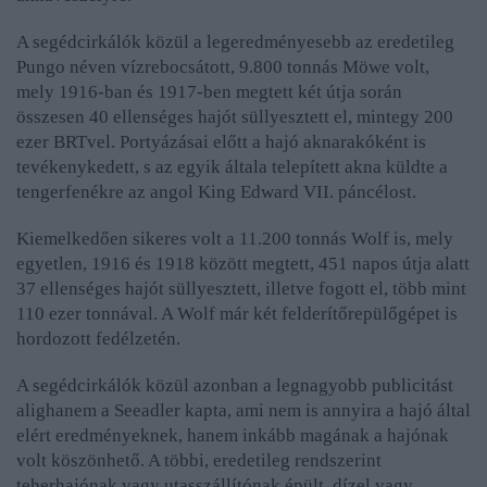
A segédcirkálók közül a legeredményesebb az eredetileg
Pungo néven vízrebocsátott, 9.800 tonnás Möwe volt,
mely 1916-ban és 1917-ben megtett két útja során
összesen 40 ellenséges hajót süllyesztett el, mintegy 200
ezer BRTvel. Portyázásai előtt a hajó aknarakóként is
tevékenykedett, s az egyik általa telepített akna küldte a
tengerfenékre az angol King Edward VII. páncélost.
Kiemelkedően sikeres volt a 11.200 tonnás Wolf is, mely
egyetlen, 1916 és 1918 között megtett, 451 napos útja alatt
37 ellenséges hajót süllyesztett, illetve fogott el, több mint
110 ezer tonnával. A Wolf már két felderítőrepülőgépet is
hordozott fedélzetén.
A segédcirkálók közül azonban a legnagyobb publicitást
alighanem a Seeadler kapta, ami nem is annyira a hajó által
elért eredményeknek, hanem inkább magának a hajónak
volt köszönhető. A többi, eredetileg rendszerint
teherhajónak vagy utasszállítónak épült, dízel vagy