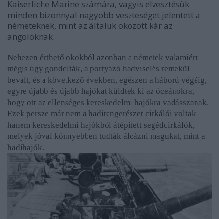
Kaiserliche Marine számára, vagyis elvesztésük
minden bizonnyal nagyobb veszteséget jelentett a
németeknek, mint az általuk okozott kár az
angoloknak.
Nehezen érthető okokból azonban a németek valamiért
mégis úgy gondolták, a portyázó hadviselés remekül
bevált, és a következő években, egészen a háború végéig,
egyre újabb és újabb hajókat küldtek ki az óceánokra,
hogy ott az ellenséges kereskedelmi hajókra vadásszanak.
Ezek persze már nem a haditengerészet cirkálói voltak,
hanem kereskedelmi hajókból átépített segédcirkálók,
melyek jóval könnyebben tudták álcázni magukat, mint a
hadihajók.