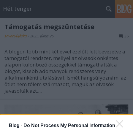
Hét tenger
Támogatás megszüntetése
savanyújóska
•
2025. július 26.
36
A blogon több mint két évvel ezelőtt lett bevezetve a
támogatói rendszer, mellyel az olvasók önkéntes
alapon különböző összegekkel támogathatták a
blogot, kisebb adományok rendszeres vagy
alkalmankénti utalásával. Ismét hangsúlyoznám, az
ötlet nem tőlem származott, maguk az olvasók
javasolták azt,…
Blog -
Do Not Process My Personal Information