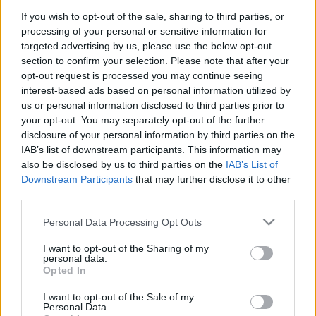
If you wish to opt-out of the sale, sharing to third parties, or
processing of your personal or sensitive information for
targeted advertising by us, please use the below opt-out
section to confirm your selection. Please note that after your
opt-out request is processed you may continue seeing
interest-based ads based on personal information utilized by
us or personal information disclosed to third parties prior to
your opt-out. You may separately opt-out of the further
disclosure of your personal information by third parties on the
A Big Five csatahajói 04.
IAB’s list of downstream participants. This information may
also be disclosed by us to third parties on the
IAB’s List of
A Big Five
Downstream Participants
that may further disclose it to other
savanyújóska
•
2025. július 22.
18
third parties.
Please note that this website/app uses one or more Google
Personal Data Processing Opt Outs
A Tennessee osztály története hivatalosan 1915
services and may gather and store information including but
március harmadikán kezdődött, amikor a
not limited to your visit or usage behaviour. You may click to
I want to opt-out of the Sharing of my
Kongresszus két új, első osztályú csatahajót rendelt
personal data.
grant or deny consent to Google and its third-party tags to
Opted In
meg a haditengerészet részére. A tervezés, illetve az
use your data for below specified purposes in below Google
új hajók paraméterein és költségein való vitatkozás
consent section.
I want to opt-out of the Sale of my
persze már korábban elkezdődött. A flotta ezúttal
Personal Data.