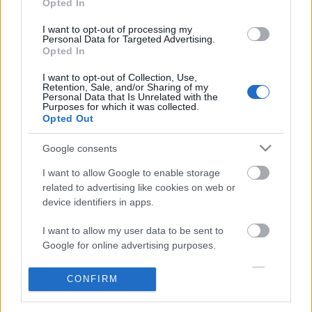
Opted In
is…
I want to opt-out of processing my
Personal Data for Targeted Advertising.
Opted In
I want to opt-out of Collection, Use,
Retention, Sale, and/or Sharing of my
Personal Data that Is Unrelated with the
Purposes for which it was collected.
Opted Out
Google consents
I want to allow Google to enable storage
related to advertising like cookies on web or
device identifiers in apps.
I want to allow my user data to be sent to
Google for online advertising purposes.
A Big Five csatahajói 03.
A standard csatahajók
I want to allow Google to send me
CONFIRM
personalized advertising.
savanyújóska
•
2025. július 07.
19