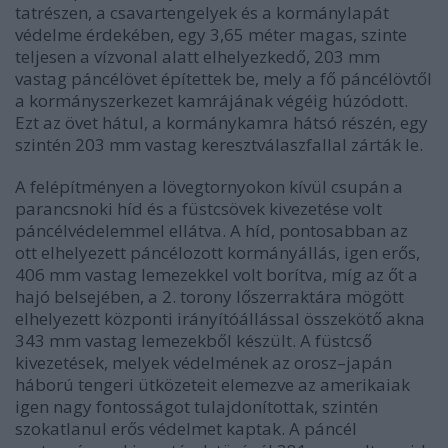
tatrészen, a csavartengelyek és a kormánylapát
védelme érdekében, egy 3,65 méter magas, szinte
teljesen a vízvonal alatt elhelyezkedő, 203 mm
vastag páncélövet építettek be, mely a fő páncélövtől
a kormányszerkezet kamrájának végéig húzódott.
Ezt az övet hátul, a kormánykamra hátsó részén, egy
szintén 203 mm vastag keresztválaszfallal zárták le.
A felépítményen a lövegtornyokon kívül csupán a
parancsnoki híd és a füstcsövek kivezetése volt
páncélvédelemmel ellátva. A híd, pontosabban az
ott elhelyezett páncélozott kormányállás, igen erős,
406 mm vastag lemezekkel volt borítva, míg az őt a
hajó belsejében, a 2. torony lőszerraktára mögött
elhelyezett központi irányítóállással összekötő akna
343 mm vastag lemezekből készült. A füstcső
kivezetések, melyek védelmének az orosz–japán
háború tengeri ütközeteit elemezve az amerikaiak
igen nagy fontosságot tulajdonítottak, szintén
szokatlanul erős védelmet kaptak. A páncél