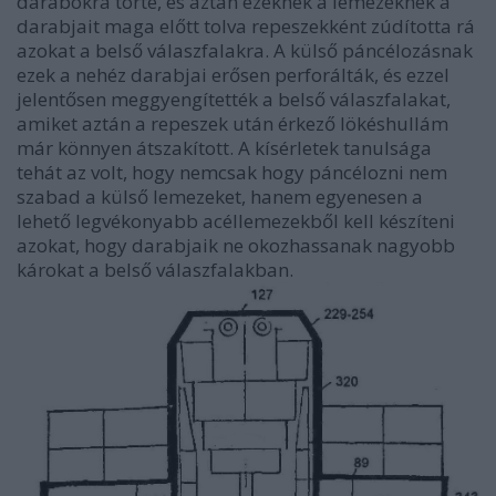
darabokra törte, és aztán ezeknek a lemezeknek a
darabjait maga előtt tolva repeszekként zúdította rá
azokat a belső válaszfalakra. A külső páncélozásnak
ezek a nehéz darabjai erősen perforálták, és ezzel
jelentősen meggyengítették a belső válaszfalakat,
amiket aztán a repeszek után érkező lökéshullám
már könnyen átszakított. A kísérletek tanulsága
tehát az volt, hogy nemcsak hogy páncélozni nem
szabad a külső lemezeket, hanem egyenesen a
lehető legvékonyabb acéllemezekből kell készíteni
azokat, hogy darabjaik ne okozhassanak nagyobb
károkat a belső válaszfalakban.