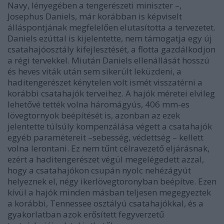
Navy, lényegében a tengerészeti miniszter –,
Josephus Daniels, már korábban is képviselt
álláspontjának megfelelően elutasította a tervezetet.
Daniels ezúttal is kijelentette, nem támogatja egy új
csatahajóosztály kifejlesztését, a flotta gazdálkodjon
a régi tervekkel. Miután Daniels ellenállását hosszú
és heves viták után sem sikerült leküzdeni, a
haditengerészet kénytelen volt ismét visszatérni a
korábbi csatahajók terveihez. A hajók méretei elvileg
lehetővé tették volna háromágyús, 406 mm-es
lövegtornyok beépítését is, azonban az ezek
jelentette túlsúly kompenzálása végett a csatahajók
egyéb paramétereit –sebesség, védettség – kellett
volna lerontani. Ez nem tűnt célravezető eljárásnak,
ezért a haditengerészet végül megelégedett azzal,
hogy a csatahajókon csupán nyolc nehézágyút
helyeznek el, négy ikerlövegtoronyban beépítve. Ezen
kívül a hajók minden másban teljesen megegyeztek
a korábbi, Tennessee osztályú csatahajókkal, és a
gyakorlatban azok erősített fegyverzetű