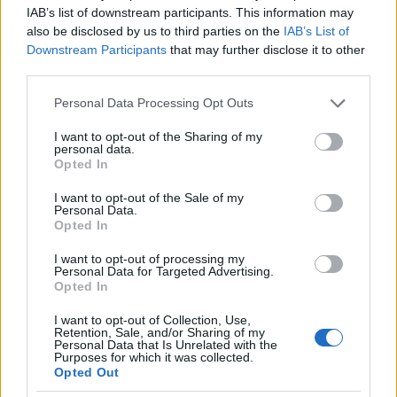
osztották fel a csatahajók belső terét, ami akkoriban
IAB’s list of downstream participants. This information may
egyedülálló volt. Mindent beleszámítva a csatahajók
also be disclosed by us to third parties on the
IAB’s List of
vízvonal alatti része nem kevesebb, mint 768 kisebb-
Downstream Participants
that may further disclose it to other
nagyobb vízmentes cellából és helyiségből állt, míg
third parties.
a vízvonal felett összesen 180, egymástól jól
Please note that this website/app uses one or more Google
Personal Data Processing Opt Outs
elszeparált rekeszt alakítottak ki. Mindennek nem
services and may gather and store information including but
csupán a vízbetörések esetén volt nagy jelentősége,
not limited to your visit or usage behaviour. You may click to
I want to opt-out of the Sharing of my
hanem a hajón keletkezett tüzek elkülönítését és
personal data.
grant or deny consent to Google and its third-party tags to
Opted In
megfékezését is nagyban segítették, valamint
use your data for below specified purposes in below Google
mérsékelték a robbanások és repeszek által okozott
consent section.
I want to opt-out of the Sale of my
sérülések mértékét, a károsodott területek
Personal Data.
nagyságát.
Opted In
I want to opt-out of processing my
Personal Data for Targeted Advertising.
Opted In
I want to opt-out of Collection, Use,
Retention, Sale, and/or Sharing of my
Personal Data that Is Unrelated with the
Purposes for which it was collected.
Opted Out