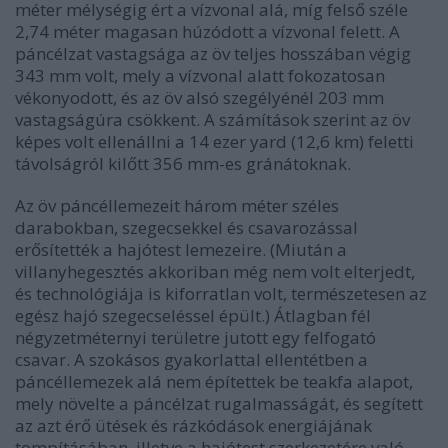
méter mélységig ért a vízvonal alá, míg felső széle
2,74 méter magasan húzódott a vízvonal felett. A
páncélzat vastagsága az öv teljes hosszában végig
343 mm volt, mely a vízvonal alatt fokozatosan
vékonyodott, és az öv alsó szegélyénél 203 mm
vastagságúra csökkent. A számítások szerint az öv
képes volt ellenállni a 14 ezer yard (12,6 km) feletti
távolságról kilőtt 356 mm-es gránátoknak.
Az öv páncéllemezeit három méter széles
darabokban, szegecsekkel és csavarozással
erősítették a hajótest lemezeire. (Miután a
villanyhegesztés akkoriban még nem volt elterjedt,
és technológiája is kiforratlan volt, természetesen az
egész hajó szegecseléssel épült.) Átlagban fél
négyzetméternyi területre jutott egy felfogató
csavar. A szokásos gyakorlattal ellentétben a
páncéllemezek alá nem építettek be teakfa alapot,
mely növelte a páncélzat rugalmasságát, és segített
az azt érő ütések és rázkódások energiájának
tompításában, illetve a hajótest szerkezetére való