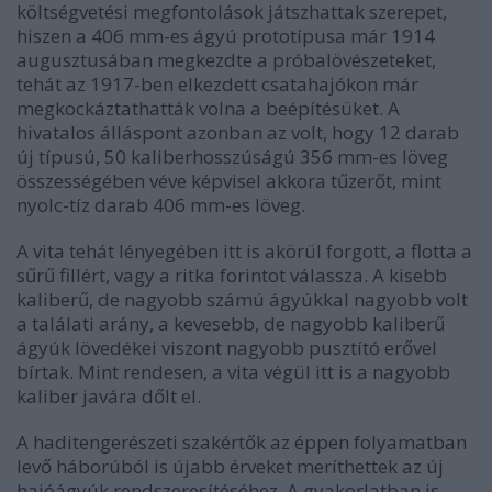
költségvetési megfontolások játszhattak szerepet,
hiszen a 406 mm-es ágyú prototípusa már 1914
augusztusában megkezdte a próbalövészeteket,
tehát az 1917-ben elkezdett csatahajókon már
megkockáztathatták volna a beépítésüket. A
hivatalos álláspont azonban az volt, hogy 12 darab
új típusú, 50 kaliberhosszúságú 356 mm-es löveg
összességében véve képvisel akkora tűzerőt, mint
nyolc-tíz darab 406 mm-es löveg.
A vita tehát lényegében itt is akörül forgott, a flotta a
sűrű fillért, vagy a ritka forintot válassza. A kisebb
kaliberű, de nagyobb számú ágyúkkal nagyobb volt
a találati arány, a kevesebb, de nagyobb kaliberű
ágyúk lövedékei viszont nagyobb pusztító erővel
bírtak. Mint rendesen, a vita végül itt is a nagyobb
kaliber javára dőlt el.
A haditengerészeti szakértők az éppen folyamatban
levő háborúból is újabb érveket meríthettek az új
hajóágyúk rendszeresítéséhez. A gyakorlatban is