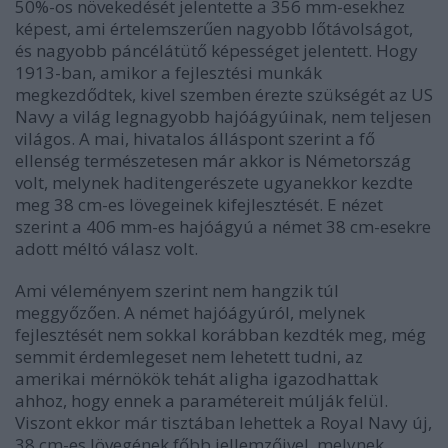
50%-os növekedését jelentette a 356 mm-esekhez
képest, ami értelemszerűen nagyobb lőtávolságot,
és nagyobb páncélátütő képességet jelentett. Hogy
1913-ban, amikor a fejlesztési munkák
megkezdődtek, kivel szemben érezte szükségét az US
Navy a világ legnagyobb hajóágyúinak, nem teljesen
világos. A mai, hivatalos álláspont szerint a fő
ellenség természetesen már akkor is Németország
volt, melynek haditengerészete ugyanekkor kezdte
meg 38 cm-es lövegeinek kifejlesztését. E nézet
szerint a 406 mm-es hajóágyú a német 38 cm-esekre
adott méltó válasz volt.
Ami véleményem szerint nem hangzik túl
meggyőzően. A német hajóágyúról, melynek
fejlesztését nem sokkal korábban kezdték meg, még
semmit érdemlegeset nem lehetett tudni, az
amerikai mérnökök tehát aligha igazodhattak
ahhoz, hogy ennek a paramétereit múlják felül.
Viszont ekkor már tisztában lehettek a Royal Navy új,
38 cm-es lövegének főbb jellemzőivel, melynek