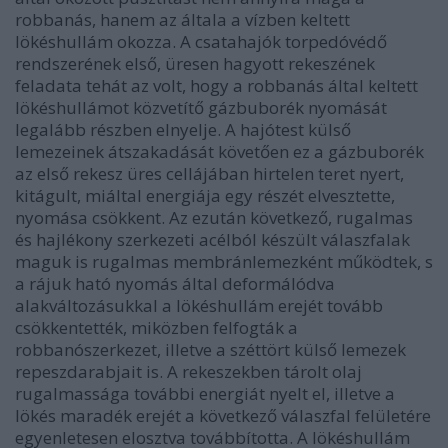
robbanás, hanem az általa a vízben keltett
lökéshullám okozza. A csatahajók torpedóvédő
rendszerének első, üresen hagyott rekeszének
feladata tehát az volt, hogy a robbanás által keltett
lökéshullámot közvetítő gázbuborék nyomását
legalább részben elnyelje. A hajótest külső
lemezeinek átszakadását követően ez a gázbuborék
az első rekesz üres cellájában hirtelen teret nyert,
kitágult, miáltal energiája egy részét elvesztette,
nyomása csökkent. Az ezután következő, rugalmas
és hajlékony szerkezeti acélból készült válaszfalak
maguk is rugalmas membránlemezként működtek, s
a rájuk ható nyomás által deformálódva
alakváltozásukkal a lökéshullám erejét tovább
csökkentették, miközben felfogták a
robbanószerkezet, illetve a széttört külső lemezek
repeszdarabjait is. A rekeszekben tárolt olaj
rugalmassága további energiát nyelt el, illetve a
lökés maradék erejét a következő válaszfal felületére
egyenletesen elosztva továbbította. A lökéshullám