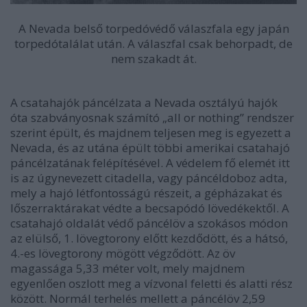
A Nevada belső torpedóvédő válaszfala egy japán
torpedótalálat után. A válaszfal csak behorpadt, de
nem szakadt át.
A csatahajók páncélzata a Nevada osztályú hajók
óta szabványosnak számító „all or nothing” rendszer
szerint épült, és majdnem teljesen meg is egyezett a
Nevada, és az utána épült többi amerikai csatahajó
páncélzatának felépítésével. A védelem fő elemét itt
is az úgynevezett citadella, vagy páncéldoboz adta,
mely a hajó létfontosságú részeit, a gépházakat és
lőszerraktárakat védte a becsapódó lövedékektől. A
csatahajó oldalát védő páncélöv a szokásos módon
az elülső, 1. lövegtorony előtt kezdődött, és a hátsó,
4.-es lövegtorony mögött végződött. Az öv
magassága 5,33 méter volt, mely majdnem
egyenlően oszlott meg a vízvonal feletti és alatti rész
között. Normál terhelés mellett a páncélöv 2,59