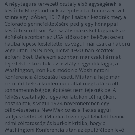
A négytagúra tervezett osztály első egységének, a
későbbi Maryland-nek az építését a Tennessee-vel
szinte egy időben, 1917 áprilisában kezdték meg, a
Colorado gerincfektetésére pedig egy hónappal
később került sor. Az osztály másik két tagjának az
építését azonban az USA időközben bekövetkezett
hadba lépése késleltette, és végül már csak a háború
vége után, 1919-ben, illetve 1920-ban kezdték
építeni őket. Befejezni azonban már csak hármat
fejeztek be közülük, az osztály negyedik tagja, a
Washington, ironikus módon a Washingtoni
Konferencia áldozatául esett. Miután a hajó már
nem fért bele a konferencia által meghatározott
tonnamennyiségbe, építését nem fejezték be. A
félkész csatahajót lőgyakorlatokon célhajóként
használták, s végül 1924 novemberében egy
céllövészeten a New Mexico és a Texas ágyúi
süllyesztették el. (Minden bizonnyal lehetett benne
némi célzatosság és burkolt kritika, hogy a
Washingtoni Konferencia után az épülőfélben levő