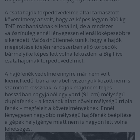
A csatahajók torpedóvédelme által támasztott
követelmény az volt, hogy az képes legyen 300 kg
TNT robbanásának ellenállni, de a rendszer
valószínűleg ennél lényegesen ellenállóképesebbre
sikeredett. Valószínűtlennek tűnik, hogy a hajók
megépítése idején rendszerben álló torpedók
bármelyike képes lett volna leküzdeni a Big Five
csatahajóinak torpedóvédelmét.
A hajófenék védelme ennyire már nem volt
kiemelkedő, bár a korabeli viszonyok között nem is
számított rossznak. A hajók majdnem teljes
hosszában nagyjából egy yard (91 cm) mélységű
duplafenék – a kazánok alatt növelt mélységű tripla
fenék – megfelelt a követelményeknek. Ennél
lényegesen nagyobb mélységű hajófenék beépítése
a gépek helyigénye miatt nem is nagyon lett volna
lehetséges.