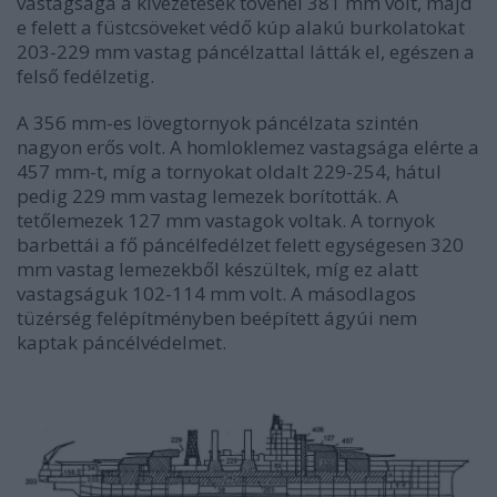
vastagsága a kivezetések tövénél 381 mm volt, majd
e felett a füstcsöveket védő kúp alakú burkolatokat
203-229 mm vastag páncélzattal látták el, egészen a
felső fedélzetig.
A 356 mm-es lövegtornyok páncélzata szintén
nagyon erős volt. A homloklemez vastagsága elérte a
457 mm-t, míg a tornyokat oldalt 229-254, hátul
pedig 229 mm vastag lemezek borították. A
tetőlemezek 127 mm vastagok voltak. A tornyok
barbettái a fő páncélfedélzet felett egységesen 320
mm vastag lemezekből készültek, míg ez alatt
vastagságuk 102-114 mm volt. A másodlagos
tüzérség felépítményben beépített ágyúi nem
kaptak páncélvédelmet.