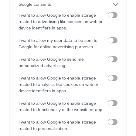
Google consents
I want to allow Google to enable storage
related to advertising like cookies on web or
A gépházak elrendezése a New Mexico osztály – felül
device identifiers in apps.
–, és a Big Five csatahajóin.
I want to allow my user data to be sent to
Google for online advertising purposes.
A vízvonal alatti rekeszek számában természetesen
benne foglaltatnak a torpedóvédő rendszer cellái is.
I want to allow Google to send me
A rendszer szintén egyedülállóan erős volt a maga
personalized advertising.
korában, valószínűleg erősebb, mint bármely más
korabeli csatahajóé. A rendszer alapja
I want to allow Google to enable storage
tulajdonképpen már az első amerikai
related to analytics like cookies on web or
dreadnoughtokon adva volt, hiszen kezdettől fogva
device identifiers in apps.
több, egymás mögött függőlegesen beépített belső
I want to allow Google to enable storage
válaszfallal akarták felfogni a vízvonal alatti
related to functionality of the website or app.
találatok következtében keletkezett vízbetöréseket.
Ezeknek a válaszfalaknak a száma folyamatosan
I want to allow Google to enable storage
nőtt, az első csatahajókon még csak kettő volt
related to personalization.
belőlük, a Big Five-on viszont már öt. (A hajótest