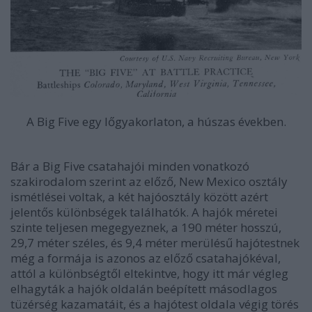
A Big Five egy lőgyakorlaton, a húszas években.
Bár a Big Five csatahajói minden vonatkozó
szakirodalom szerint az előző, New Mexico osztály
ismétlései voltak, a két hajóosztály között azért
jelentős különbségek találhatók. A hajók méretei
szinte teljesen megegyeznek, a 190 méter hosszú,
29,7 méter széles, és 9,4 méter merülésű hajótestnek
még a formája is azonos az előző csatahajókéval,
attól a különbségtől eltekintve, hogy itt már végleg
elhagyták a hajók oldalán beépített másodlagos
tüzérség kazamatáit, és a hajótest oldala végig törés