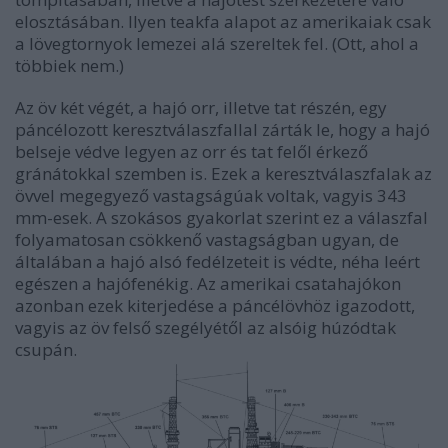
elosztásában. Ilyen teakfa alapot az amerikaiak csak
a lövegtornyok lemezei alá szereltek fel. (Ott, ahol a
többiek nem.)
Az öv két végét, a hajó orr, illetve tat részén, egy
páncélozott keresztválaszfallal zárták le, hogy a hajó
belseje védve legyen az orr és tat felől érkező
gránátokkal szemben is. Ezek a keresztválaszfalak az
övvel megegyező vastagságúak voltak, vagyis 343
mm-esek. A szokásos gyakorlat szerint ez a válaszfal
folyamatosan csökkenő vastagságban ugyan, de
általában a hajó alsó fedélzeteit is védte, néha leért
egészen a hajófenékig. Az amerikai csatahajókon
azonban ezek kiterjedése a páncélövhöz igazodott,
vagyis az öv felső szegélyétől az alsóig húzódtak
csupán.