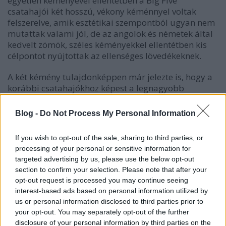
egyetlen kéményével ellentétben a Big Five
csatahajói két hosszú, vékony kéménnyel voltak
felszerelve, amik esztétikai szempontból ugyan nem
mutattak valami jól, de az angolok és németek által
kedvelt zömök, széles kéményekkel ellentétben kis
célpontot nyújtottak az ellenséges lövedékeknek.
A két kémény tulajdonképpen már jelezte is, hogy a
korábbi csatahajókhoz képest a legnagyobb
változtatásokat a hajók belsejében hajtották végre. A
Big Five ugyanúgy turbó-elektromos meghajtást
Blog -
Do Not Process My Personal Information
kapott, mint a New Mexico, azonban a gépek
elrendezése teljesen más volt. A csatahajók belsejét
If you wish to opt-out of the sale, sharing to third parties, or
sokkal több részre osztották fel, mint elődeikét, ami
processing of your personal or sensitive information for
kiváló ellenálló képességet adott a hajóknak a
targeted advertising by us, please use the below opt-out
vízbetörések ellen. A torpedóvédő rendszer által
section to confirm your selection. Please note that after your
határolt belső térben a hajók teljes hosszában két, a
opt-out request is processed you may continue seeing
hajófenéktől a páncélfedélzetig érő hosszanti,
interest-based ads based on personal information utilized by
vízzáró válaszfalat vezettek végig. A
us or personal information disclosed to third parties prior to
keresztválaszfalakkal együtt ezek olyan aprólékos
your opt-out. You may separately opt-out of the further
rekeszelést tettek lehetővé, és olyan sok részre
disclosure of your personal information by third parties on the