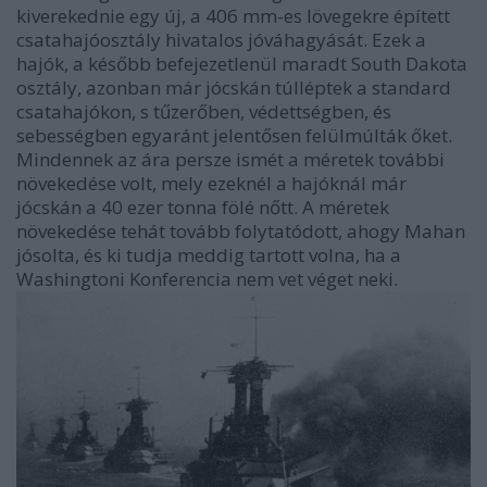
kiverekednie egy új, a 406 mm-es lövegekre épített
csatahajóosztály hivatalos jóváhagyását. Ezek a
hajók, a később befejezetlenül maradt South Dakota
osztály, azonban már jócskán túlléptek a standard
csatahajókon, s tűzerőben, védettségben, és
sebességben egyaránt jelentősen felülmúlták őket.
Mindennek az ára persze ismét a méretek további
növekedése volt, mely ezeknél a hajóknál már
jócskán a 40 ezer tonna fölé nőtt. A méretek
növekedése tehát tovább folytatódott, ahogy Mahan
jósolta, és ki tudja meddig tartott volna, ha a
Washingtoni Konferencia nem vet véget neki.