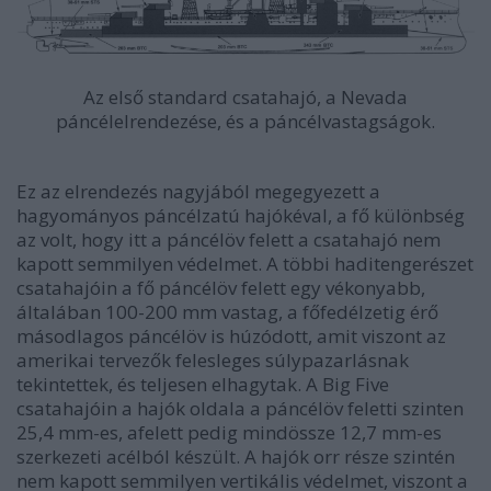
Az első standard csatahajó, a Nevada
páncélelrendezése, és a páncélvastagságok.
Ez az elrendezés nagyjából megegyezett a
hagyományos páncélzatú hajókéval, a fő különbség
az volt, hogy itt a páncélöv felett a csatahajó nem
kapott semmilyen védelmet. A többi haditengerészet
csatahajóin a fő páncélöv felett egy vékonyabb,
általában 100-200 mm vastag, a főfedélzetig érő
másodlagos páncélöv is húzódott, amit viszont az
amerikai tervezők felesleges súlypazarlásnak
tekintettek, és teljesen elhagytak. A Big Five
csatahajóin a hajók oldala a páncélöv feletti szinten
25,4 mm-es, afelett pedig mindössze 12,7 mm-es
szerkezeti acélból készült. A hajók orr része szintén
nem kapott semmilyen vertikális védelmet, viszont a