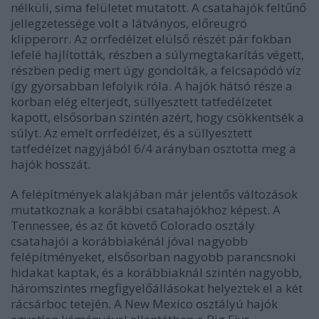
nélküli, sima felületet mutatott. A csatahajók feltűnő
jellegzetessége volt a látványos, előreugró
klipperorr. Az orrfedélzet elülső részét pár fokban
lefelé hajlították, részben a súlymegtakarítás végett,
részben pedig mert úgy gondolták, a felcsapódó víz
így gyorsabban lefolyik róla. A hajók hátsó része a
korban elég elterjedt, süllyesztett tatfedélzetet
kapott, elsősorban szintén azért, hogy csökkentsék a
súlyt. Az emelt orrfedélzet, és a süllyesztett
tatfedélzet nagyjából 6/4 arányban osztotta meg a
hajók hosszát.
A felépítmények alakjában már jelentős változások
mutatkoznak a korábbi csatahajókhoz képest. A
Tennessee, és az őt követő Colorado osztály
csatahajói a korábbiakénál jóval nagyobb
felépítményeket, elsősorban nagyobb parancsnoki
hidakat kaptak, és a korábbiaknál szintén nagyobb,
háromszintes megfigyelőállásokat helyeztek el a két
rácsárboc tetején. A New Mexico osztályú hajók