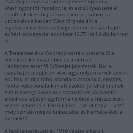
csatahajók közül a haditengerészet éppen a
Washingtonról mondott le, és ezt süllyesztette el,
holott a félkész hajók közül nem ez, hanem az
utolsóként elkezdett West Virginia állt a
legalacsonyabb készültségi szinten.) A csatahajók
építési költsége darabonként 12,75 millió dollárt tett
ki.
A Tennessee és a Colorado osztály csatahajói a
következő két évtizedben az amerikai
haditengerészet fő ütőerejét jelentették. Bár a
csatahajók alapjában véve ugyanolyan tervek szerint
épültek, mint a többi standard csatahajó, elegáns,
modernebb vonalaik miatt azoktól jól elkülönültek.
A fő tüzérség lövegeinek számától és kaliberétől
eltekintve teljesen egyforma hajókra a húszas évek
végén ragadt rá a The Big Five – "az öt nagy" – jelző,
mely szintén megkülönböztette, és kiemelte őket a
többiektől.
A haditengerészetnek 1916 végére sikerült