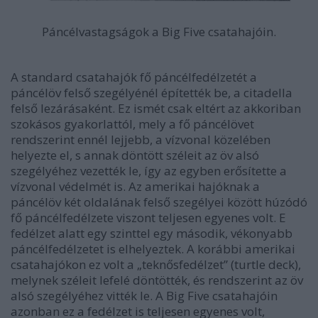
Páncélvastagságok a Big Five csatahajóin.
A standard csatahajók fő páncélfedélzetét a
páncélöv felső szegélyénél építették be, a citadella
felső lezárásaként. Ez ismét csak eltért az akkoriban
szokásos gyakorlattól, mely a fő páncélövet
rendszerint ennél lejjebb, a vízvonal közelében
helyezte el, s annak döntött széleit az öv alsó
szegélyéhez vezették le, így az egyben erősítette a
vízvonal védelmét is. Az amerikai hajóknak a
páncélöv két oldalának felső szegélyei között húzódó
fő páncélfedélzete viszont teljesen egyenes volt. E
fedélzet alatt egy szinttel egy második, vékonyabb
páncélfedélzetet is elhelyeztek. A korábbi amerikai
csatahajókon ez volt a „teknősfedélzet” (turtle deck),
melynek széleit lefelé döntötték, és rendszerint az öv
alsó szegélyéhez vitték le. A Big Five csatahajóin
azonban ez a fedélzet is teljesen egyenes volt,