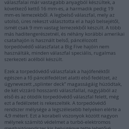
válaszfalai már vastagabb anyagból készültek, a
következő kettő 16 mm-es, a harmadik pedig 19
mm-es lemezekből. A legbelső válaszfal, mely az
utolsó, üres rekeszt választotta el a hajó belsejétől,
ismét csak 9 mm vastag lemezekből készült. A több
más haditengerészetnél, és néhány korábbi amerikai
csatahajón is használt belső, páncélozott
torpedóvédő válaszfalat a Big Five hajóin nem
használták, minden válaszfal speciális, rugalmas
szerkezeti acélból készült.
Ezek a torpedóvédő válaszfalak a hajófenéktől
egészen a fő páncélfedélzet alatti első fedélzet, az
úgynevezett „splinter deck” magasságáig húzódtak,
de két vízzáró hosszanti válaszfallal, nagyjából az
első és az ötödik torpedóvédő válaszfal felett, még
ezt a fedélzetet is rekeszelték. A torpedóvédő
rendszer mélysége a legszélesebb helyeken elérte a
4,9 métert. Ezt a korabeli viszonyok között nagyon
mélynek számító védelmet a turbó-elektromos
meghajtórendszer kis helyigénye tette lehetővé.