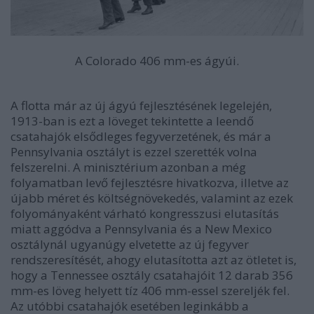
A Colorado 406 mm-es ágyúi.
A flotta már az új ágyú fejlesztésének legelején,
1913-ban is ezt a löveget tekintette a leendő
csatahajók elsődleges fegyverzetének, és már a
Pennsylvania osztályt is ezzel szerették volna
felszerelni. A minisztérium azonban a még
folyamatban levő fejlesztésre hivatkozva, illetve az
újabb méret és költségnövekedés, valamint az ezek
folyományaként várható kongresszusi elutasítás
miatt aggódva a Pennsylvania és a New Mexico
osztálynál ugyanúgy elvetette az új fegyver
rendszeresítését, ahogy elutasította azt az ötletet is,
hogy a Tennessee osztály csatahajóit 12 darab 356
mm-es löveg helyett tíz 406 mm-essel szereljék fel.
Az utóbbi csatahajók esetében leginkább a