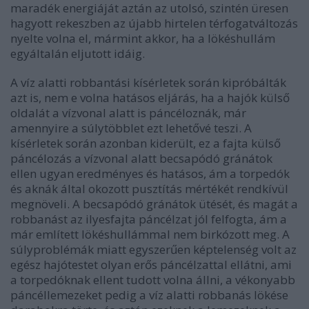
maradék energiáját aztán az utolsó, szintén üresen
hagyott rekeszben az újabb hirtelen térfogatváltozás
nyelte volna el, mármint akkor, ha a lökéshullám
egyáltalán eljutott idáig.
A víz alatti robbantási kísérletek során kipróbálták
azt is, nem e volna hatásos eljárás, ha a hajók külső
oldalát a vízvonal alatt is páncéloznák, már
amennyire a súlytöbblet ezt lehetővé teszi. A
kísérletek során azonban kiderült, ez a fajta külső
páncélozás a vízvonal alatt becsapódó gránátok
ellen ugyan eredményes és hatásos, ám a torpedók
és aknák által okozott pusztítás mértékét rendkívül
megnöveli. A becsapódó gránátok ütését, és magát a
robbanást az ilyesfajta páncélzat jól felfogta, ám a
már említett lökéshullámmal nem birkózott meg. A
súlyproblémák miatt egyszerűen képtelenség volt az
egész hajótestet olyan erős páncélzattal ellátni, ami
a torpedóknak ellent tudott volna állni, a vékonyabb
páncéllemezeket pedig a víz alatti robbanás lökése