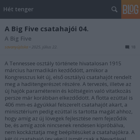
Hét tenger
A Big Five csatahajói 04.
A Big Five
savanyújóska
•
2025. július 22.
18
A Tennessee osztály története hivatalosan 1915
március harmadikán kezdődött, amikor a
Kongresszus két új, első osztályú csatahajót rendelt
meg a haditengerészet részére. A tervezés, illetve az
új hajók paraméterein és költségein való vitatkozás
persze már korábban elkezdődött. A flotta ezúttal is
406 mm-es ágyúkkal felszerelt csatahajót akart, a
minisztérium pedig ezúttal is tartotta magát ahhoz,
hogy amíg az új lövegek fejlesztése nem fejeződik
be, és amíg azok nincsenek rendesen kipróbálva,
nem kockáztatja meg beépítésüket a csatahajókra. A
két új csatahajó így végül ismét csak a Nevadával