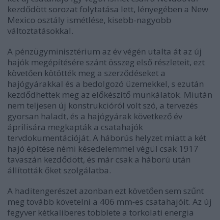
kezdődött sorozat folytatása lett, lényegében a New
Mexico osztály ismétlése, kisebb-nagyobb
változtatásokkal.
A pénzügyminisztérium az év végén utalta át az új
hajók megépítésére szánt összeg első részleteit, ezt
követően kötötték meg a szerződéseket a
hajógyárakkal és a bedolgozó üzemekkel, s ezután
kezdődhettek meg az előkészítő munkálatok. Miután
nem teljesen új konstrukcióról volt szó, a tervezés
gyorsan haladt, és a hajógyárak következő év
áprilisára megkapták a csatahajók
tervdokumentációját. A háborús helyzet miatt a két
hajó építése némi késedelemmel végül csak 1917
tavaszán kezdődött, és már csak a háború után
állították őket szolgálatba.
A haditengerészet azonban ezt követően sem szűnt
meg tovább követelni a 406 mm-es csatahajóit. Az új
fegyver kétkaliberes többlete a torkolati energia