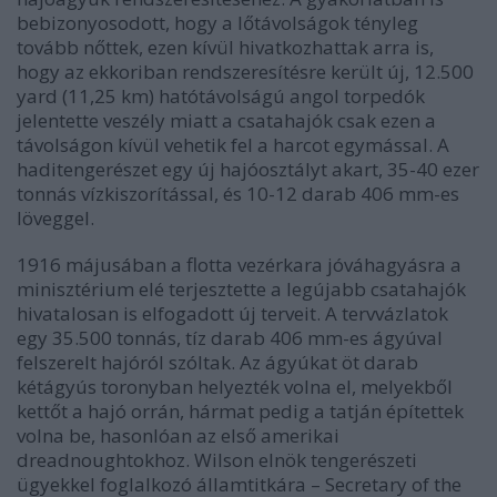
bebizonyosodott, hogy a lőtávolságok tényleg
tovább nőttek, ezen kívül hivatkozhattak arra is,
hogy az ekkoriban rendszeresítésre került új, 12.500
yard (11,25 km) hatótávolságú angol torpedók
jelentette veszély miatt a csatahajók csak ezen a
távolságon kívül vehetik fel a harcot egymással. A
haditengerészet egy új hajóosztályt akart, 35-40 ezer
tonnás vízkiszorítással, és 10-12 darab 406 mm-es
löveggel.
1916 májusában a flotta vezérkara jóváhagyásra a
minisztérium elé terjesztette a legújabb csatahajók
hivatalosan is elfogadott új terveit. A tervvázlatok
egy 35.500 tonnás, tíz darab 406 mm-es ágyúval
felszerelt hajóról szóltak. Az ágyúkat öt darab
kétágyús toronyban helyezték volna el, melyekből
kettőt a hajó orrán, hármat pedig a tatján építettek
volna be, hasonlóan az első amerikai
dreadnoughtokhoz. Wilson elnök tengerészeti
ügyekkel foglalkozó államtitkára – Secretary of the