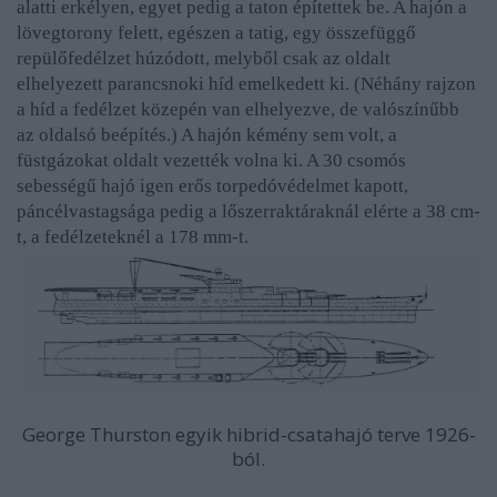
alatti erkélyen, egyet pedig a taton építettek be. A hajón a
lövegtorony felett, egészen a tatig, egy összefüggő
repülőfedélzet húzódott, melyből csak az oldalt
elhelyezett parancsnoki híd emelkedett ki. (Néhány rajzon
a híd a fedélzet közepén van elhelyezve, de valószínűbb
az oldalsó beépítés.) A hajón kémény sem volt, a
füstgázokat oldalt vezették volna ki. A 30 csomós
sebességű hajó igen erős torpedóvédelmet kapott,
páncélvastagsága pedig a lőszerraktáraknál elérte a 38 cm-
t, a fedélzeteknél a 178 mm-t.
George Thurston egyik hibrid-csatahajó terve 1926-
ból.