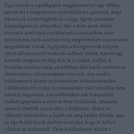
Úgyszólván a repülőgépek megjelenésével egy időben
merült fel a tengerészeti szakértőkben a gondolat, hogy
párosítsák a repülőgépek és a nagy ágyúk jelentette
képességeket és előnyöket. Már a tízes évek elején
történtek kísérletek repülőgépek csatahajókon való
telepítésére, ezek azonban még meglehetősen improvizatív
megoldások voltak. A gépeket a lövegtornyok tetejére
tákolt állványzatról nemcsak indítani tudták, hanem egy
hasonló rámpára elvileg akár le is tudtak szállni. A
leszállás azonban még a kikötőben álló hajók esetében is
életveszélyes akrobatamutatvány volt, ami rendes
körülmények között nyilvánvalóan kivitelezhetetlen
vállalkozás lett volna. A csatahajókra való leszállást nem
lehetett megoldani, a későbbiekben már katapultról
indított gépeknek a vízre kellett leszállniuk, ahonnan
daruval emelték vissza őket a fedélzetre. Ehhez az
időrabló művelethez a hajóknak meg kellett állniuk, ami
az egyéb hátrányok mellett azzal járt, hogy ki kellett
válniuk az alakzatból. Ilyen körülmények között a