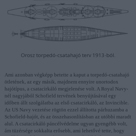
Orosz torpedó-csatahajó terv 1913-ból.
Ami azonban végképp betette a kaput a torpedó-csatahajó
ötletének, az egy másik, majdnem ennyire unortodox
hajótípus, a csatacirkáló megjelenése volt. A Royal Navy-
nél nagyjából Schofield tervének benyújtásával egy
időben állt szolgálatba az első csatacirkáló, az Invincible.
Az US Navy vezetése rögtön ezzel állította párhuzamba a
Schofield-hajót, és az összehasonlításban az utóbbi maradt
alul. A csatacirkáló páncélvédelme ugyan gyengébb volt,
ám tüzérsége sokkalta erősebb, ami lehetővé tette, hogy