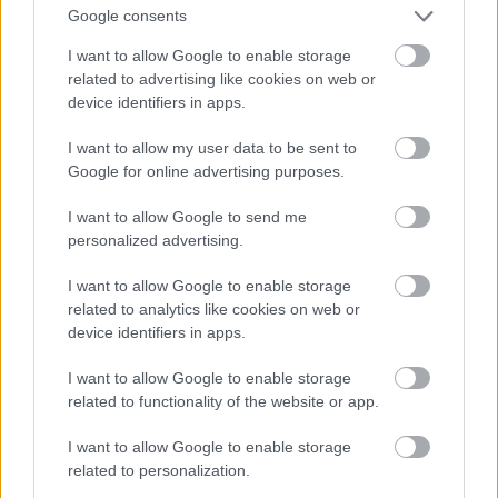
Robinson próbálta kihozni a legtöbbet, amit lehetett, de
Google consents
hajói igazából nem voltak jók sem torpedó-csatahajónak,
sem csatacirkálónak. A hajók harci értéke nem érte el azt a
I want to allow Google to enable storage
szintet, ami megépítésüket indokolhatta volna.
related to advertising like cookies on web or
device identifiers in apps.
A torpedók, mint a nehéz hadihajók elsődleges fegyverei,
I want to allow my user data to be sent to
tehát lekerültek a napirendről. Hasznos kisegítő
Google for online advertising purposes.
fegyverekként azonban egyre használhatóbbnak tűntek.
Az 1898-as amerikai–spanyol háborút követően az US
I want to allow Google to send me
Navy nagy hadihajóiról még leszereltették a torpedókat,
personalized advertising.
melyek haszontalan, ám ugyanakkor nagyon
balesetveszélyes eszközöknek bizonyultak. A torpedók
I want to allow Google to enable storage
csak 1903-tól kerültek vissza az amerikai csatahajókra.
related to analytics like cookies on web or
Mostanra viszont a torpedók megbízhatósága és
device identifiers in apps.
teljesítménye egyaránt nagyságrendeket fejlődött.
I want to allow Google to enable storage
Hatótávolságuk az első világháborúra már a tízezer métert
related to functionality of the website or app.
közelítette. A haditengerészet vezetése komolyan
gondolkozott azon, hogy új csatahajóikat – Rodgers és
I want to allow Google to enable storage
Schofield ötleteinek utolsó visszhangjaként – nyolc
related to personalization.
torpedóvető csővel szereljék fel. A súlytöbblet, és a