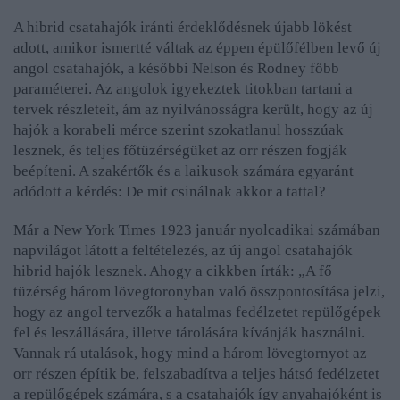
A hibrid csatahajók iránti érdeklődésnek újabb lökést
adott, amikor ismertté váltak az éppen épülőfélben levő új
angol csatahajók, a későbbi Nelson és Rodney főbb
paraméterei. Az angolok igyekeztek titokban tartani a
tervek részleteit, ám az nyilvánosságra került, hogy az új
hajók a korabeli mérce szerint szokatlanul hosszúak
lesznek, és teljes főtüzérségüket az orr részen fogják
beépíteni. A szakértők és a laikusok számára egyaránt
adódott a kérdés: De mit csinálnak akkor a tattal?
Már a New York Times 1923 január nyolcadikai számában
napvilágot látott a feltételezés, az új angol csatahajók
hibrid hajók lesznek. Ahogy a cikkben írták: „
A fő
tüzérség három lövegtoronyban való összpontosítása jelzi,
hogy az angol tervezők a hatalmas fedélzetet repülőgépek
fel és leszállására, illetve tárolására kívánják használni.
Vannak rá utalások, hogy mind a három lövegtornyot az
orr részen építik be, felszabadítva a teljes hátsó fedélzetet
a repülőgépek számára, s a csatahajók így anyahajóként is