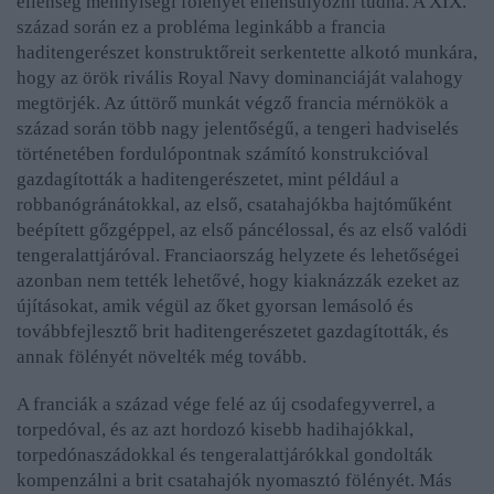
ellenség mennyiségi fölényét ellensúlyozni tudná. A XIX.
század során ez a probléma leginkább a francia
haditengerészet konstruktőreit serkentette alkotó munkára,
hogy az örök rivális Royal Navy dominanciáját valahogy
megtörjék. Az úttörő munkát végző francia mérnökök a
század során több nagy jelentőségű, a tengeri hadviselés
történetében fordulópontnak számító konstrukcióval
gazdagították a haditengerészetet, mint például a
robbanógránátokkal, az első, csatahajókba hajtóműként
beépített gőzgéppel, az első páncélossal, és az első valódi
tengeralattjáróval. Franciaország helyzete és lehetőségei
azonban nem tették lehetővé, hogy kiaknázzák ezeket az
újításokat, amik végül az őket gyorsan lemásoló és
továbbfejlesztő brit haditengerészetet gazdagították, és
annak fölényét növelték még tovább.
A franciák a század vége felé az új csodafegyverrel, a
torpedóval, és az azt hordozó kisebb hadihajókkal,
torpedónaszádokkal és tengeralattjárókkal gondolták
kompenzálni a brit csatahajók nyomasztó fölényét. Más