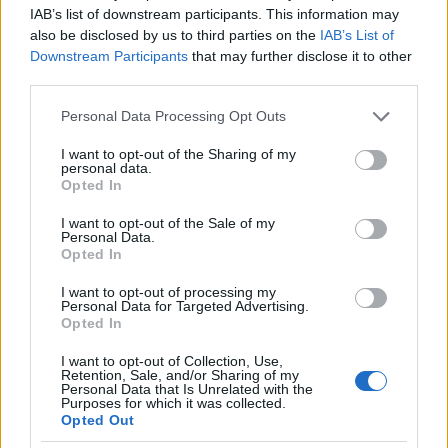
tonnás hajói a 8-18 torpedóvető cső mellett 3-6 darab
IAB’s list of downstream participants. This information may
also be disclosed by us to third parties on the
IAB’s List of
nehézágyúval is fel voltak szerelve, egyetlen tervezetet
Downstream Participants
that may further disclose it to other
kivéve, mely az eredeti koncepciónak megfelelően
third parties.
egyáltalán nem rendelkezett nagykaliberű lövegekkel.
Robinson fő problémája a haditengerészet által
Please note that this website/app uses one or more Google
Personal Data Processing Opt Outs
megkövetelt magas, 27-31 csomós sebesség volt, ami
services and may gather and store information including but
nagyteljesítményű, következésképpen nagy súlyú, és nagy
not limited to your visit or usage behaviour. You may click to
I want to opt-out of the Sharing of my
personal data.
helyigényű gépek beépítését tette szükségessé. A
grant or deny consent to Google and its third-party tags to
Opted In
use your data for below specified purposes in below Google
súlytöbbletet már nem tudta a lövegtornyokon
consent section.
megspórolni. Ha a korábbi erős védettséget fenn akarta
I want to opt-out of the Sale of my
Personal Data.
tartani, vagy teljesen el kellett hagyni a nehéztüzérséget,
Opted In
ami ellentétes volt a haditengerészet kívánságaival, vagy
pedig a páncélzatot kellett csökkenteni. Néhány tervezet
I want to opt-out of processing my
Personal Data for Targeted Advertising.
egyáltalán nem kapott oldalpáncélzatot, többségük pedig
Opted In
viszonylag gyenge, 10-25 cm vastag, kis területet védő
övpáncéllal lett volna ellátva.
I want to opt-out of Collection, Use,
Retention, Sale, and/or Sharing of my
Personal Data that Is Unrelated with the
A torpedó-csatahajóval szemben támasztott új
Purposes for which it was collected.
Opted Out
követelmények végső soron teljesíthetetlenek voltak.