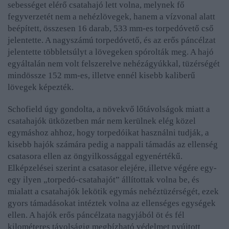
sebességet elérő csatahajó lett volna, melynek fő
fegyverzetét nem a nehézlövegek, hanem a vízvonal alatt
beépített, összesen 16 darab, 533 mm-es torpedóvető cső
jelentette. A nagyszámú torpedóvető, és az erős páncélzat
jelentette többletsúlyt a lövegeken spórolták meg. A hajó
egyáltalán nem volt felszerelve nehézágyúkkal, tüzérségét
mindössze 152 mm-es, illetve ennél kisebb kaliberű
lövegek képezték.
Schofield úgy gondolta, a növekvő lőtávolságok miatt a
csatahajók ütközetben már nem kerülnek elég közel
egymáshoz ahhoz, hogy torpedóikat használni tudják, a
kisebb hajók számára pedig a nappali támadás az ellenség
csatasora ellen az öngyilkossággal egyenértékű.
Elképzelései szerint a csatasor elejére, illetve végére egy-
egy ilyen „torpedó-csatahajót” állítottak volna be, és
mialatt a csatahajók lekötik egymás nehéztüzérségét, ezek
gyors támadásokat intéztek volna az ellenséges egységek
ellen. A hajók erős páncélzata nagyjából öt és fél
kilométeres távolságig megbízható védelmet nyújtott