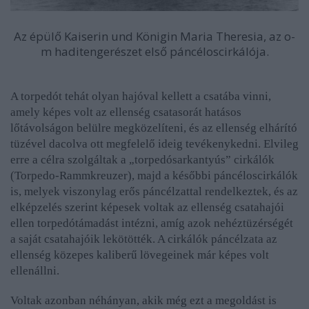
Az épülő Kaiserin und Königin Maria Theresia, az o-
m haditengerészet első páncéloscirkálója.
A torpedót tehát olyan hajóval kellett a csatába vinni,
amely képes volt az ellenség csatasorát hatásos
lőtávolságon belülre megközelíteni, és az ellenség elhárító
tüzével dacolva ott megfelelő ideig tevékenykedni. Elvileg
erre a célra szolgáltak a „torpedósarkantyús” cirkálók
(Torpedo-Rammkreuzer), majd a későbbi páncéloscirkálók
is, melyek viszonylag erős páncélzattal rendelkeztek, és az
elképzelés szerint képesek voltak az ellenség csatahajói
ellen torpedótámadást intézni, amíg azok nehéztüzérségét
a saját csatahajóik lekötötték. A cirkálók páncélzata az
ellenség közepes kaliberű lövegeinek már képes volt
ellenállni.
Voltak azonban néhányan, akik még ezt a megoldást is