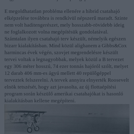
E megoldhatatlan probléma ellenére a hibrid csatahajó
elképzelése továbbra is rendkívül népszerű maradt. Szinte
nem volt haditengerészet, mely hosszabb-rövidebb ideig
ne foglalkozott volna megépítésük gondolatával.
Számtalan ilyen csatahajó terv készült, némelyik egészen
bizarr kialakításban. Mind közül alighanem a Gibbs&Cox
harmincas évek végén, szovjet megrendelésre készült
tervei voltak a legnagyobbak, melyek közül a B tervezet
egy 306 méter hosszú, 74 ezer tonnás hajóról szólt, melyet
12 darab 406 mm-es ágyú mellett 40 repülőgéppel
terveztek felszerelni. A tervek annyira elnyerték Roosevelt
elnök tetszését, hogy azt javasolta, az új flottaépítési
program során készülő amerikai csatahajókat is hasonló
kialakításban kellene megépíteni.