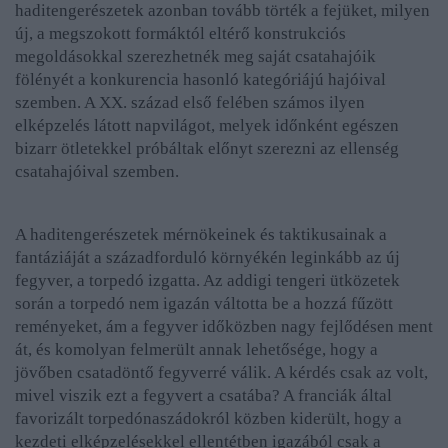
haditengerészetek azonban tovább törték a fejüket, milyen
új, a megszokott formáktól eltérő konstrukciós
megoldásokkal szerezhetnék meg saját csatahajóik
fölényét a konkurencia hasonló kategóriájú hajóival
szemben. A XX. század első felében számos ilyen
elképzelés látott napvilágot, melyek időnként egészen
bizarr ötletekkel próbáltak előnyt szerezni az ellenség
csatahajóival szemben.
A haditengerészetek mérnökeinek és taktikusainak a
fantáziáját a századforduló környékén leginkább az új
fegyver, a torpedó izgatta. Az addigi tengeri ütközetek
során a torpedó nem igazán váltotta be a hozzá fűzött
reményeket, ám a fegyver időközben nagy fejlődésen ment
át, és komolyan felmerült annak lehetősége, hogy a
jövőben csatadöntő fegyverré válik. A kérdés csak az volt,
mivel viszik ezt a fegyvert a csatába? A franciák által
favorizált torpedónaszádokról közben kiderült, hogy a
kezdeti elképzelésekkel ellentétben igazából csak a