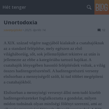
Hét tenger
Unortodoxia
savanyújóska
•
2025. április 14.
12
A XIX. század végére nagyjából kialakult a csatahajóknak
az a standard felépítése, mely egészen az első
világháborúig, sőt, sok jellemzőjüket tekintve az után is
jellemezte az ebbe a kategóriába tartozó hajókat. A
csatahajók lényegében hasonló felépítésűek voltak, a világ
összes haditengerészeténél. A haditengerészeti verseny
elsősorban a mennyiségről szólt, ki tud többet megépíteni
a csatahajókból.
Elsősorban a mennyiségi versenyt állni nem tudó kisebb
haditengerészeteket foglalkoztatta a gondolat, milyen
módon tudnának olyan minőségi fölényt szerezni, ami az