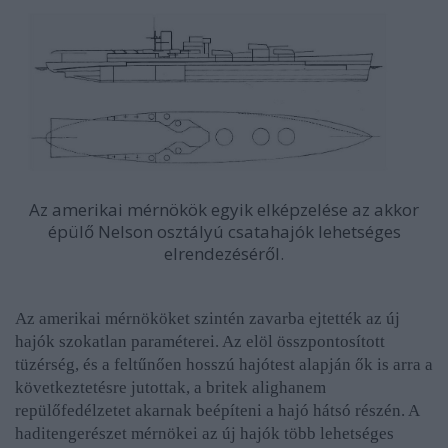
Az amerikai mérnökök egyik elképzelése az akkor
épülő Nelson osztályú csatahajók lehetséges
elrendezéséről.
Az amerikai mérnököket szintén zavarba ejtették az új
hajók szokatlan paraméterei. Az elöl összpontosított
tüzérség, és a feltűnően hosszú hajótest alapján ők is arra a
következtetésre jutottak, a britek alighanem
repülőfedélzetet akarnak beépíteni a hajó hátsó részén. A
haditengerészet mérnökei az új hajók több lehetséges