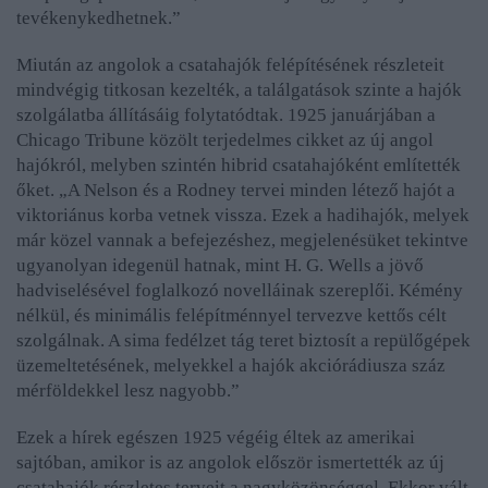
tevékenykedhetnek
.”
Miután az angolok a csatahajók felépítésének részleteit
mindvégig titkosan kezelték, a találgatások szinte a hajók
szolgálatba állításáig folytatódtak. 1925 januárjában a
Chicago Tribune közölt terjedelmes cikket az új angol
hajókról, melyben szintén hibrid csatahajóként említették
őket. „
A Nelson és a Rodney tervei minden létező hajót a
viktoriánus korba vetnek vissza. Ezek a hadihajók, melyek
már közel vannak a befejezéshez, megjelenésüket tekintve
ugyanolyan idegenül hatnak, mint H. G. Wells a jövő
hadviselésével foglalkozó novelláinak szereplői. Kémény
nélkül, és minimális felépítménnyel tervezve kettős célt
szolgálnak. A sima fedélzet tág teret biztosít a repülőgépek
üzemeltetésének, melyekkel a hajók akciórádiusza száz
mérföldekkel lesz nagyobb
.”
Ezek a hírek egészen 1925 végéig éltek az amerikai
sajtóban, amikor is az angolok először ismertették az új
csatahajók részletes terveit a nagyközönséggel. Ekkor vált