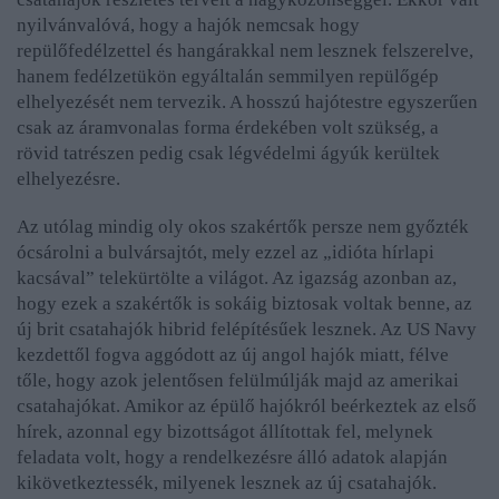
nyilvánvalóvá, hogy a hajók nemcsak hogy
repülőfedélzettel és hangárakkal nem lesznek felszerelve,
hanem fedélzetükön egyáltalán semmilyen repülőgép
elhelyezését nem tervezik. A hosszú hajótestre egyszerűen
csak az áramvonalas forma érdekében volt szükség, a
rövid tatrészen pedig csak légvédelmi ágyúk kerültek
elhelyezésre.
Az utólag mindig oly okos szakértők persze nem győzték
ócsárolni a bulvársajtót, mely ezzel az „idióta hírlapi
kacsával” telekürtölte a világot. Az igazság azonban az,
hogy ezek a szakértők is sokáig biztosak voltak benne, az
új brit csatahajók hibrid felépítésűek lesznek. Az US Navy
kezdettől fogva aggódott az új angol hajók miatt, félve
tőle, hogy azok jelentősen felülmúlják majd az amerikai
csatahajókat. Amikor az épülő hajókról beérkeztek az első
hírek, azonnal egy bizottságot állítottak fel, melynek
feladata volt, hogy a rendelkezésre álló adatok alapján
kikövetkeztessék, milyenek lesznek az új csatahajók.