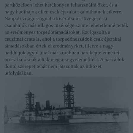
partközelben lehet hatékonyan felhasználni őket, és a
nagy hadihajók ellen csak éjszaka számíthatnak sikerre.
Nappali világosságnál a kísérőhajók lövegei és a
csatahajók másodlagos tüzérsége szinte lehetetlenné tették
az eredményes torpedótámadásokat. Ezt igazolta a
csuzimai csata is, ahol a torpedónaszádok csak éjszakai
támadásokban értek el eredményeket, illetve a nagy
hadihajók ágyúi által már korábban harcképtelenné tett
orosz hajóknak adták meg a kegyelemdöfést. A naszádok
döntő szerepet tehát nem játszottak az ütközet
lefolyásában.