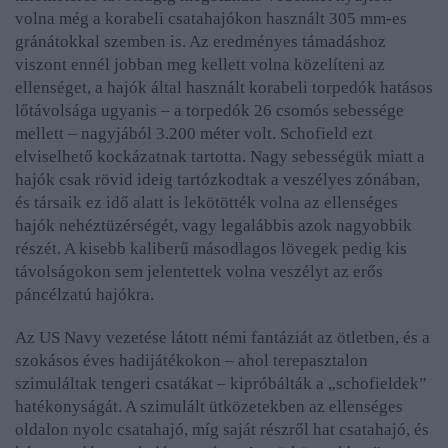
volna még a korabeli csatahajókon használt 305 mm-es
gránátokkal szemben is. Az eredményes támadáshoz
viszont ennél jobban meg kellett volna közelíteni az
ellenséget, a hajók által használt korabeli torpedók hatásos
lőtávolsága ugyanis – a torpedók 26 csomós sebessége
mellett – nagyjából 3.200 méter volt. Schofield ezt
elviselhető kockázatnak tartotta. Nagy sebességük miatt a
hajók csak rövid ideig tartózkodtak a veszélyes zónában,
és társaik ez idő alatt is lekötötték volna az ellenséges
hajók nehéztüzérségét, vagy legalábbis azok nagyobbik
részét. A kisebb kaliberű másodlagos lövegek pedig kis
távolságokon sem jelentettek volna veszélyt az erős
páncélzatú hajókra.
Az US Navy vezetése látott némi fantáziát az ötletben, és a
szokásos éves hadijátékokon – ahol terepasztalon
szimuláltak tengeri csatákat – kipróbálták a „schofieldek”
hatékonyságát. A szimulált ütközetekben az ellenséges
oldalon nyolc csatahajó, míg saját részről hat csatahajó, és