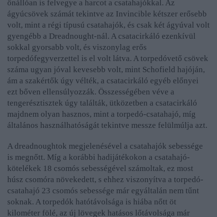
önállóan is felvegye a harcot a csatahajókkal. Az
ágyúcsövek számát tekintve az Invincible kétszer erősebb
volt, mint a régi típusú csatahajók, és csak két ágyúval volt
gyengébb a Dreadnought-nál. A csatacirkáló ezenkívül
sokkal gyorsabb volt, és viszonylag erős
torpedófegyverzettel is el volt látva. A torpedóvető csövek
száma ugyan jóval kevesebb volt, mint Schofield hajóján,
ám a szakértők úgy vélték, a csatacirkáló egyéb előnyei
ezt
bőven
ellensúlyozzák. Összességében véve a
tengerésztisztek úgy találták, ütközetben a csatacirkáló
majdnem olyan hasznos, mint a torpedó-csatahajó, míg
általános használhatóságát tekintve messze felülmúlja azt.
A dreadnoughtok megjelenésével a csatahajók sebessége
is megnőtt. Míg a korábbi hadijátékokon a csatahajó-
kötelékek 18 csomós sebességével számoltak, ez most
húsz csomóra növekedett, s ehhez viszonyítva a torpedó-
csatahajó 23 csomós sebessége már egyáltalán nem tűnt
soknak. A torpedók hatótávolsága is hiába nőtt öt
kilométer fölé, az új lövegek hatásos lőtávolsága már