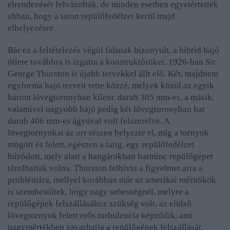
elrendezését felvázolták, de minden esetben egyetértettek
abban, hogy a taton repülőfedélzet kerül majd
elhelyezésre.
Bár ez a feltételezés végül falsnak bizonyult, a hibrid hajó
ötlete továbbra is izgatta a konstruktőröket. 1926-ban Sir
George Thurston is újabb tervekkel állt elő. Két, majdnem
egyforma hajó terveit tette közzé, melyek közül az egyik
három lövegtoronyban kilenc darab 305 mm-es, a másik,
valamivel nagyobb hajó pedig két lövegtoronyban hat
darab 406 mm-es ágyúval volt felszerelve. A
lövegtornyokat az orr részen helyezte el, míg a tornyok
mögött és felett, egészen a tatig, egy repülőfedélzet
húzódott, mely alatt a hangárakban harminc repülőgépet
tárolhattak volna. Thurston felhívta a figyelmet arra a
problémára, mellyel korábban már az amerikai mérnökök
is szembesültek, hogy nagy sebességnél, melyre a
repülőgépek felszállásához szükség volt, az elülső
lövegtornyok felett erős turbulencia képződik, ami
nagymértékben zavarhatja a repülőgépek felszállását.