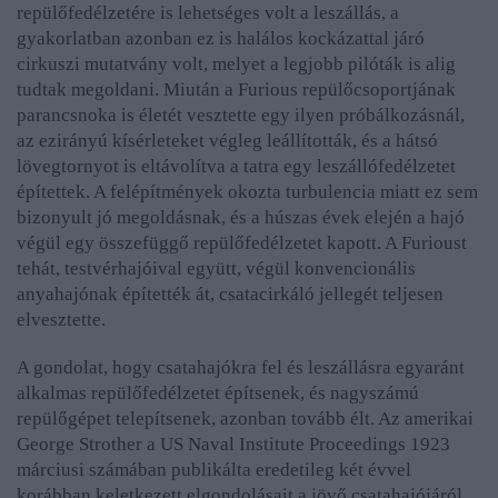
repülőfedélzetére is lehetséges volt a leszállás, a
gyakorlatban azonban ez is halálos kockázattal járó
cirkuszi mutatvány volt, melyet a legjobb pilóták is alig
tudtak megoldani. Miután a Furious repülőcsoportjának
parancsnoka is életét vesztette egy ilyen próbálkozásnál,
az ezirányú kísérleteket végleg leállították, és a hátsó
lövegtornyot is eltávolítva a tatra egy leszállófedélzetet
építettek. A felépítmények okozta turbulencia miatt ez sem
bizonyult jó megoldásnak, és a húszas évek elején a hajó
végül egy összefüggő repülőfedélzetet kapott. A Furioust
tehát, testvérhajóival együtt, végül konvencionális
anyahajónak építették át, csatacirkáló jellegét teljesen
elvesztette.
A gondolat, hogy csatahajókra fel és leszállásra egyaránt
alkalmas repülőfedélzetet építsenek, és nagyszámú
repülőgépet telepítsenek, azonban tovább élt. A
z amerikai
George
Strother
a
US Naval Institute Proceedings 1923
márciusi számában publikálta eredetileg két évvel
korábban keletkezett elgondolásait a jövő csatahajójáról.