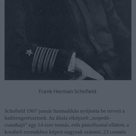
Frank Herman Schofield.
Schofield 1907 január harmadikán nyújtotta be terveit a
haditengerészetnek. Az általa elképzelt „torpedó-
csatahajó” egy 14 ezer tonnás, erős páncélzattal ellátott, a
korabeli normákhoz képest nagynak számító, 23 csomós