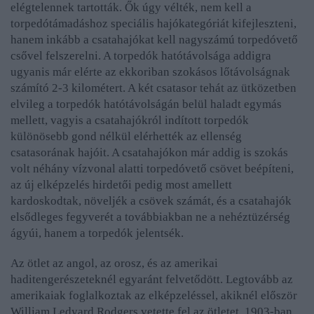
elégtelennek tartották. Ők úgy vélték, nem kell a
torpedótámadáshoz speciális hajókategóriát kifejleszteni,
hanem inkább a csatahajókat kell nagyszámú torpedóvető
csővel felszerelni. A torpedók hatótávolsága addigra
ugyanis már elérte az ekkoriban szokásos lőtávolságnak
számító 2-3 kilométert. A két csatasor tehát az ütközetben
elvileg a torpedók hatótávolságán belül haladt egymás
mellett, vagyis a csatahajókról indított torpedók
különösebb gond nélkül elérhették az ellenség
csatasorának hajóit. A csatahajókon már addig is szokás
volt néhány vízvonal alatti torpedóvető csövet beépíteni,
az új elképzelés hirdetői pedig most amellett
kardoskodtak, növeljék a csövek számát, és a csatahajók
elsődleges fegyverét a továbbiakban ne a nehéztüzérség
ágyúi, hanem a torpedók jelentsék.
Az ötlet az angol, az orosz, és az amerikai
haditengerészeteknél egyaránt felvetődött. Legtovább az
amerikaiak foglalkoztak az elképzeléssel, akiknél először
William Ledyard Rodgers vetette fel az ötletet, 1903-ban.