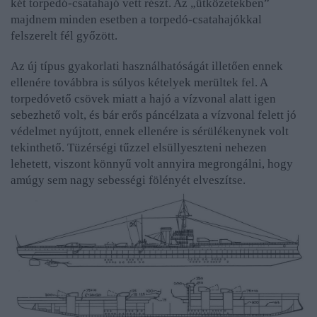
két torpedó-csatahajó vett részt. Az „ütközetekben”
majdnem minden esetben a torpedó-csatahajókkal
felszerelt fél győzött.
Az új típus gyakorlati használhatóságát illetően ennek
ellenére továbbra is súlyos kételyek merültek fel. A
torpedóvető csövek miatt a hajó a vízvonal alatt igen
sebezhető volt, és bár erős páncélzata a vízvonal felett jó
védelmet nyújtott, ennek ellenére is sérülékenynek volt
tekinthető. Tüzérségi tűzzel elsüllyeszteni nehezen
lehetett, viszont könnyű volt annyira megrongálni, hogy
amúgy sem nagy sebességi fölényét elveszítse.