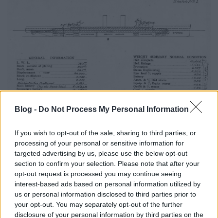
Blog -
Do Not Process My Personal Information
If you wish to opt-out of the sale, sharing to third parties, or
processing of your personal or sensitive information for
targeted advertising by us, please use the below opt-out
section to confirm your selection. Please note that after your
opt-out request is processed you may continue seeing
Amerikai torpedó-csatahajó terv.
interest-based ads based on personal information utilized by
us or personal information disclosed to third parties prior to
your opt-out. You may separately opt-out of the further
Robinson közel tucatnyi tervezet dolgozott ki. 30-36 ezer
disclosure of your personal information by third parties on the