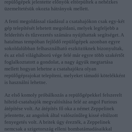
repülőgépek jelentette előnyök eltörpültek a nehézkes
üzemeltetésük okozta hátrányok mellett.
A fenti megoldással ráadásul a csatahajókon csak egy-két
gép telepítését lehetett megoldani, melyek legfeljebb a
felderítés és tűzvezetés számára nyújthattak segítséget. A
hatalmas tempóban fejlődő repülőgépek azonban egyre
sokoldalúbban felhasználható eszközöknek bizonyultak,
és az első világháború vége felé már egyre több szakértőt
foglalkoztatott a gondolat, a nagy ágyúk megtartása
mellett hogyan lehetne a csatahajókra olyan
repülőgéprajokat telepíteni, melyeket támadó kötelékként
is használni lehetne.
Az első komoly próbálkozás a repülőgépekkel felszerelt
hibrid-csatahajók megvalósítása felé az angol Furious
átépítése volt. Az átépítés fő oka a német Zeppelinek
jelentette, az angolok által valószínűleg kissé eltúlzott
fenyegetés volt. A britek úgy érezték, a Zeppelinek
nemcsak a szigetország elleni bombatámadásaikkal