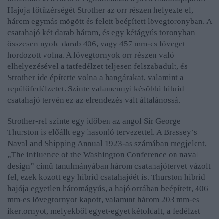
H
ajója főtüzérségét Strother az orr részen helyezte el,
három egymás mögött és felett beépített lövegtoronyban. A
csatahajó két darab három, és egy kétágyús toronyban
összesen nyolc darab 406, vagy 457 mm-es löveget
hordozott volna. A lövegtornyok orr részen való
elhelyezésével a tatfedélzet teljesen felszabadult, és
Strother ide építette volna a hangárakat,
valamint
a
repülőfedélzetet. Szinte valamennyi későbbi hibrid
csatahajó tervén ez az elrendezés vált általánossá.
Strother-rel szinte egy időben az angol Sir George
Thurston is előállt egy hasonló tervezettel. A Brassey’s
Naval and Shipping Annual 1923-as számában megjelent,
„The influence of the Washington Conference on naval
design” című tanulmányában három csatahajótervet vázolt
fel, ezek között egy hibrid csatahajóét is. Thurston hibrid
hajója egyetlen háromágyús, a hajó orrában beépített, 406
mm-es lövegtornyot kapott, valamint három 203 mm-es
ikertornyot, melyekből egyet-egyet kétoldalt, a fedélzet