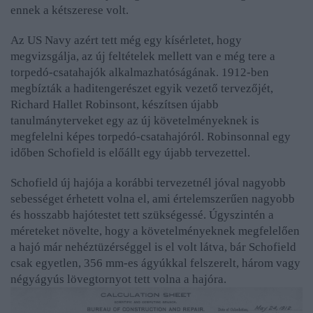
ennek a kétszerese volt.
Az US Navy azért tett még egy kísérletet, hogy
megvizsgálja, az új feltételek mellett van e még tere a
torpedó-csatahajók alkalmazhatóságának. 1912-ben
megbízták a haditengerészet egyik vezető tervezőjét,
Richard Hallet Robinsont, készítsen újabb
tanulmányterveket egy az új követelményeknek is
megfelelni képes torpedó-csatahajóról. Robinsonnal egy
időben Schofield is előállt egy újabb tervezettel.
Schofield új hajója a korábbi tervezetnél jóval nagyobb
sebességet érhetett volna el, ami értelemszerűen nagyobb
és hosszabb hajótestet tett szükségessé. Úgyszintén a
méreteket növelte, hogy a követelményeknek megfelelően
a hajó már nehéztüzérséggel is el volt látva, bár Schofield
csak egyetlen, 356 mm-es ágyúkkal felszerelt, három vagy
négyágyús lövegtornyot tett volna a hajóra.