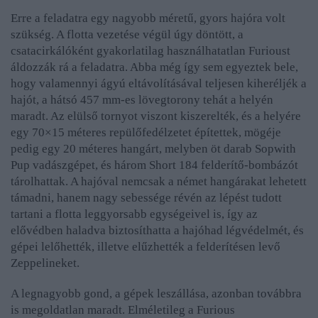
Erre a feladatra egy nagyobb méretű, gyors hajóra volt
szükség. A flotta vezetése végül úgy döntött, a
csatacirkálóként gyakorlatilag használhatatlan Furioust
áldozzák rá a feladatra. Abba még így sem egyeztek bele,
hogy valamennyi ágyú eltávolításával teljesen kiheréljék a
hajót, a hátsó 457 mm-es lövegtorony tehát a helyén
maradt. Az elülső tornyot viszont kiszerelték, és a helyére
egy 70×15 méteres repülőfedélzetet építettek, mögéje
pedig egy 20 méteres hangárt, melyben öt darab Sopwith
Pup vadászgépet, és három Short 184 felderítő-bombázót
tárolhattak. A hajóval nemcsak a német hangárakat lehetett
támadni, hanem nagy sebessége révén az lépést tudott
tartani a flotta leggyorsabb egységeivel is, így az
elővédben haladva biztosíthatta a hajóhad légvédelmét, és
gépei lelőhették, illetve elűzhették a felderítésen levő
Zeppelineket.
A legnagyobb gond, a gépek leszállása, azonban továbbra
is megoldatlan maradt. Elméletileg a Furious