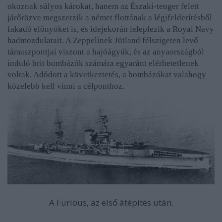
okoznak súlyos károkat, hanem az Északi-tenger felett
járőrözve megszerzik a német flottának a légifelderítésből
fakadó előnyöket is, és idejekorán leleplezik a Royal Navy
hadmozdulatait. A Zeppelinek Jütland félszigeten levő
támaszpontjai viszont a hajóágyúk, és az anyaországból
induló brit bombázók számára egyaránt elérhetetlenek
voltak. Adódott a következtetés, a bombázókat valahogy
közelebb kell vinni a célponthoz.
A Furious, az első átépítés után.